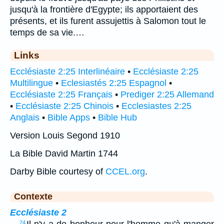
jusqu'à la frontière d'Egypte; ils apportaient des
présents, et ils furent assujettis à Salomon tout le
temps de sa vie.…
Links
Ecclésiaste 2:25 Interlinéaire
•
Ecclésiaste 2:25
Multilingue
•
Eclesiastés 2:25 Espagnol
•
Ecclésiaste 2:25 Français
•
Prediger 2:25 Allemand
•
Ecclésiaste 2:25 Chinois
•
Ecclesiastes 2:25
Anglais
•
Bible Apps
•
Bible Hub
Version Louis Segond 1910
La Bible David Martin 1744
Darby Bible courtesy of
CCEL.org
.
Contexte
Ecclésiaste 2
…
Il n'y a de bonheur pour l'homme qu'à manger
24