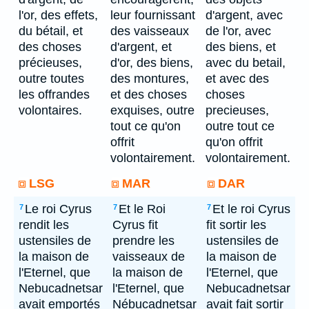
l'or, des effets,
leur fournissant
d'argent, avec
du bétail, et
des vaisseaux
de l'or, avec
des choses
d'argent, et
des biens, et
précieuses,
d'or, des biens,
avec du betail,
outre toutes
des montures,
et avec des
les offrandes
et des choses
choses
volontaires.
exquises, outre
precieuses,
tout ce qu'on
outre tout ce
offrit
qu'on offrit
volontairement.
volontairement.
LSG
MAR
DAR
Le roi Cyrus
Et le Roi
Et le roi Cyrus
7
7
7
rendit les
Cyrus fit
fit sortir les
ustensiles de
prendre les
ustensiles de
la maison de
vaisseaux de
la maison de
l'Eternel, que
la maison de
l'Eternel, que
Nebucadnetsar
l'Eternel, que
Nebucadnetsar
avait emportés
Nébucadnetsar
avait fait sortir