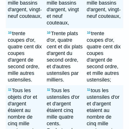
mille bassins
mille bassins
mille bassins
d'argent, vingt-
d'argent, vingt
d'argent, vingt-
neuf couteaux,
et neuf
neuf couteaux,
couteaux,
trente
Trente plats
trente
10
10
10
coupes d'or,
d'or, quatre
coupes d'or,
quatre cent dix
cent et dix plats
quatre cent dix
coupes
d'argent du
coupes
d'argent de
second ordre,
d'argent de
second ordre,
et d'autres
second ordre,
mille autres
ustensiles par
et mille autres
ustensiles.
milliers.
ustensiles;
Tous les
Tous les
tous les
11
11
11
objets d'or et
ustensiles d'or
ustensiles d'or
d'argent
et d'argent
et d'argent
étaient au
étaient cinq
etaient au
nombre de
mille quatre
nombre de
cinq mille
cents.
cinq mille