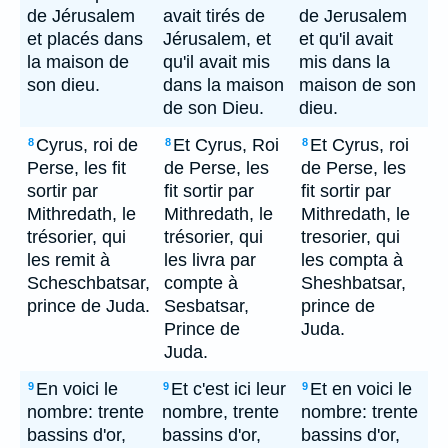
de Jérusalem
avait tirés de
de Jerusalem
et placés dans
Jérusalem, et
et qu'il avait
la maison de
qu'il avait mis
mis dans la
son dieu.
dans la maison
maison de son
de son Dieu.
dieu.
Cyrus, roi de
Et Cyrus, Roi
Et Cyrus, roi
8
8
8
Perse, les fit
de Perse, les
de Perse, les
sortir par
fit sortir par
fit sortir par
Mithredath, le
Mithredath, le
Mithredath, le
trésorier, qui
trésorier, qui
tresorier, qui
les remit à
les livra par
les compta à
Scheschbatsar,
compte à
Sheshbatsar,
prince de Juda.
Sesbatsar,
prince de
Prince de
Juda.
Juda.
En voici le
Et c'est ici leur
Et en voici le
9
9
9
nombre: trente
nombre, trente
nombre: trente
bassins d'or,
bassins d'or,
bassins d'or,