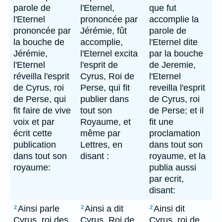
parole de
l'Eternel,
que fut
l'Eternel
prononcée par
accomplie la
prononcée par
Jérémie, fût
parole de
la bouche de
accomplie,
l'Eternel dite
Jérémie,
l'Eternel excita
par la bouche
l'Eternel
l'esprit de
de Jeremie,
réveilla l'esprit
Cyrus, Roi de
l'Eternel
de Cyrus, roi
Perse, qui fit
reveilla l'esprit
de Perse, qui
publier dans
de Cyrus, roi
fit faire de vive
tout son
de Perse; et il
voix et par
Royaume, et
fit une
écrit cette
même par
proclamation
publication
Lettres, en
dans tout son
dans tout son
disant :
royaume, et la
royaume:
publia aussi
par ecrit,
disant:
Ainsi parle
Ainsi a dit
Ainsi dit
2
2
2
Cyrus, roi des
Cyrus, Roi de
Cyrus, roi de