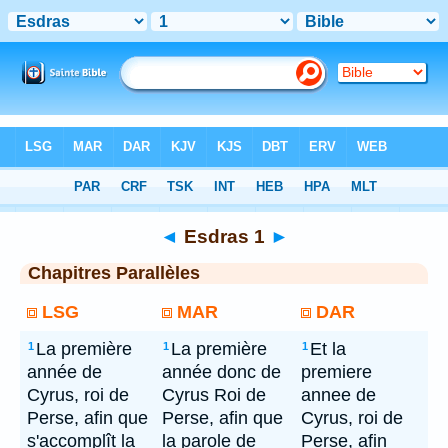
Bible
> Esdras 1
◄
Esdras 1
►
Chapitres Parallèles
LSG
MAR
DAR
La première
La première
Et la
1
1
1
année de
année donc de
premiere
Cyrus, roi de
Cyrus Roi de
annee de
Perse, afin que
Perse, afin que
Cyrus, roi de
s'accomplît la
la parole de
Perse, afin