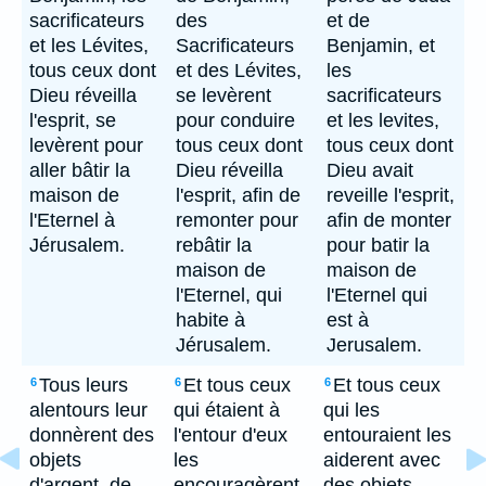
sacrificateurs
des
et de
et les Lévites,
Sacrificateurs
Benjamin, et
tous ceux dont
et des Lévites,
les
Dieu réveilla
se levèrent
sacrificateurs
l'esprit, se
pour conduire
et les levites,
levèrent pour
tous ceux dont
tous ceux dont
aller bâtir la
Dieu réveilla
Dieu avait
maison de
l'esprit, afin de
reveille l'esprit,
l'Eternel à
remonter pour
afin de monter
Jérusalem.
rebâtir la
pour batir la
maison de
maison de
l'Eternel, qui
l'Eternel qui
habite à
est à
Jérusalem.
Jerusalem.
Tous leurs
Et tous ceux
Et tous ceux
6
6
6
alentours leur
qui étaient à
qui les
donnèrent des
l'entour d'eux
entouraient les
objets
les
aiderent avec
d'argent, de
encouragèrent,
des objets