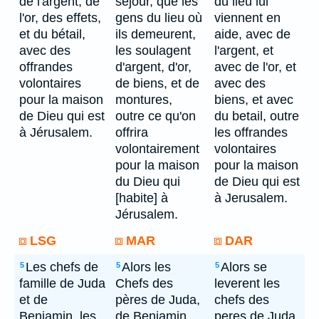
de l'argent, de
séjour, que les
du lieu lui
l'or, des effets,
gens du lieu où
viennent en
et du bétail,
ils demeurent,
aide, avec de
avec des
les soulagent
l'argent, et
offrandes
d'argent, d'or,
avec de l'or, et
volontaires
de biens, et de
avec des
pour la maison
montures,
biens, et avec
de Dieu qui est
outre ce qu'on
du betail, outre
à Jérusalem.
offrira
les offrandes
volontairement
volontaires
pour la maison
pour la maison
du Dieu qui
de Dieu qui est
[habite] à
à Jerusalem.
Jérusalem.
LSG
MAR
DAR
Les chefs de
Alors les
Alors se
5
5
5
famille de Juda
Chefs des
leverent les
et de
pères de Juda,
chefs des
Benjamin, les
de Benjamin,
peres de Juda