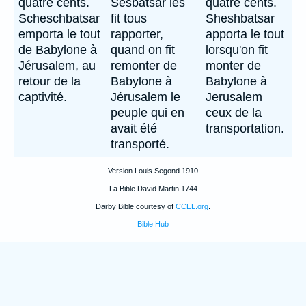
quatre cents.
Sesbatsar les
quatre cents.
Scheschbatsar
fit tous
Sheshbatsar
emporta le tout
rapporter,
apporta le tout
de Babylone à
quand on fit
lorsqu'on fit
Jérusalem, au
remonter de
monter de
retour de la
Babylone à
Babylone à
captivité.
Jérusalem le
Jerusalem
peuple qui en
ceux de la
avait été
transportation.
transporté.
Version Louis Segond 1910
La Bible David Martin 1744
Darby Bible courtesy of
CCEL.org
.
Bible Hub