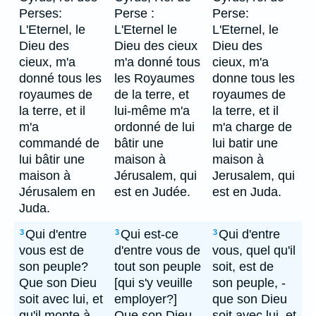
Perses:
Perse :
Perse:
L'Eternel, le
L'Eternel le
L'Eternel, le
Dieu des
Dieu des cieux
Dieu des
cieux, m'a
m'a donné tous
cieux, m'a
donné tous les
les Royaumes
donne tous les
royaumes de
de la terre, et
royaumes de
la terre, et il
lui-même m'a
la terre, et il
m'a
ordonné de lui
m'a charge de
commandé de
bâtir une
lui batir une
lui bâtir une
maison à
maison à
maison à
Jérusalem, qui
Jerusalem, qui
Jérusalem en
est en Judée.
est en Juda.
Juda.
Qui d'entre
Qui est-ce
Qui d'entre
3
3
3
vous est de
d'entre vous de
vous, quel qu'il
son peuple?
tout son peuple
soit, est de
Que son Dieu
[qui s'y veuille
son peuple, -
soit avec lui, et
employer?]
que son Dieu
qu'il monte à
Que son Dieu
soit avec lui, et