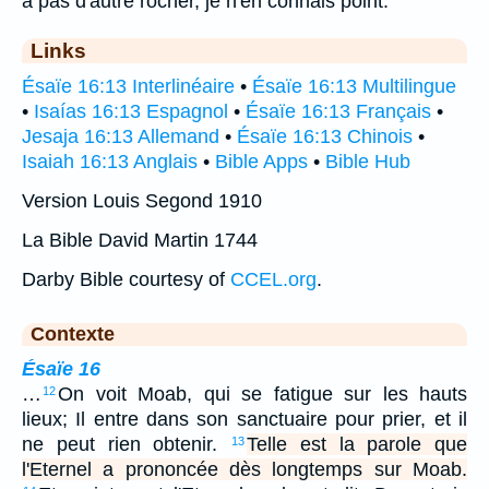
a pas d'autre rocher, je n'en connais point.
Links
Ésaïe 16:13 Interlinéaire
•
Ésaïe 16:13 Multilingue
•
Isaías 16:13 Espagnol
•
Ésaïe 16:13 Français
•
Jesaja 16:13 Allemand
•
Ésaïe 16:13 Chinois
•
Isaiah 16:13 Anglais
•
Bible Apps
•
Bible Hub
Version Louis Segond 1910
La Bible David Martin 1744
Darby Bible courtesy of
CCEL.org
.
Contexte
Ésaïe 16
…
On voit Moab, qui se fatigue sur les hauts
12
lieux; Il entre dans son sanctuaire pour prier, et il
ne peut rien obtenir.
Telle est la parole que
13
l'Eternel a prononcée dès longtemps sur Moab.