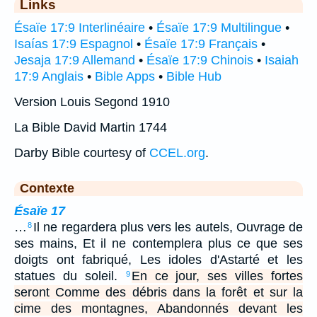
Links
Ésaïe 17:9 Interlinéaire
•
Ésaïe 17:9 Multilingue
•
Isaías 17:9 Espagnol
•
Ésaïe 17:9 Français
•
Jesaja 17:9 Allemand
•
Ésaïe 17:9 Chinois
•
Isaiah
17:9 Anglais
•
Bible Apps
•
Bible Hub
Version Louis Segond 1910
La Bible David Martin 1744
Darby Bible courtesy of
CCEL.org
.
Contexte
Ésaïe 17
…
Il ne regardera plus vers les autels, Ouvrage de
8
ses mains, Et il ne contemplera plus ce que ses
doigts ont fabriqué, Les idoles d'Astarté et les
statues du soleil.
En ce jour, ses villes fortes
9
seront Comme des débris dans la forêt et sur la
cime des montagnes, Abandonnés devant les