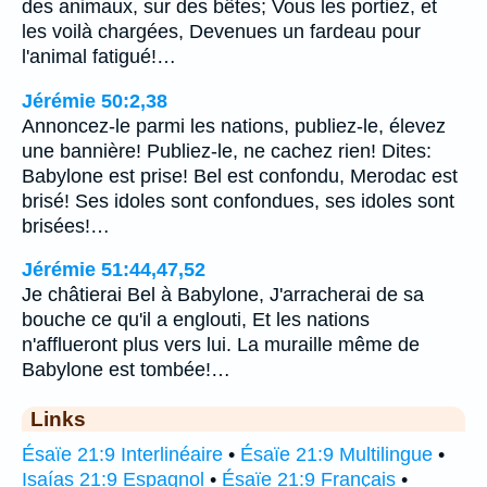
des animaux, sur des bêtes; Vous les portiez, et
les voilà chargées, Devenues un fardeau pour
l'animal fatigué!…
Jérémie 50:2,38
Annoncez-le parmi les nations, publiez-le, élevez
une bannière! Publiez-le, ne cachez rien! Dites:
Babylone est prise! Bel est confondu, Merodac est
brisé! Ses idoles sont confondues, ses idoles sont
brisées!…
Jérémie 51:44,47,52
Je châtierai Bel à Babylone, J'arracherai de sa
bouche ce qu'il a englouti, Et les nations
n'afflueront plus vers lui. La muraille même de
Babylone est tombée!…
Links
Ésaïe 21:9 Interlinéaire
•
Ésaïe 21:9 Multilingue
•
Isaías 21:9 Espagnol
•
Ésaïe 21:9 Français
•