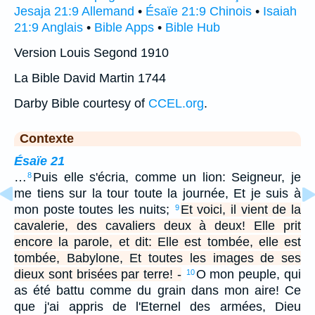
Jesaja 21:9 Allemand
•
Ésaïe 21:9 Chinois
•
Isaiah
21:9 Anglais
•
Bible Apps
•
Bible Hub
Version Louis Segond 1910
La Bible David Martin 1744
Darby Bible courtesy of
CCEL.org
.
Contexte
Ésaïe 21
…
Puis elle s'écria, comme un lion: Seigneur, je
8
me tiens sur la tour toute la journée, Et je suis à
mon poste toutes les nuits;
Et voici, il vient de la
9
cavalerie, des cavaliers deux à deux! Elle prit
encore la parole, et dit: Elle est tombée, elle est
tombée, Babylone, Et toutes les images de ses
dieux sont brisées par terre! -
O mon peuple, qui
10
as été battu comme du grain dans mon aire! Ce
que j'ai appris de l'Eternel des armées, Dieu