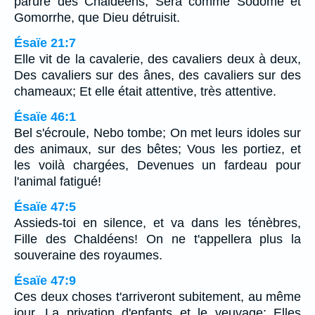
parure des Chaldéens, Sera comme Sodome et
Gomorrhe, que Dieu détruisit.
Ésaïe 21:7
Elle vit de la cavalerie, des cavaliers deux à deux,
Des cavaliers sur des ânes, des cavaliers sur des
chameaux; Et elle était attentive, très attentive.
Ésaïe 46:1
Bel s'écroule, Nebo tombe; On met leurs idoles sur
des animaux, sur des bêtes; Vous les portiez, et
les voilà chargées, Devenues un fardeau pour
l'animal fatigué!
Ésaïe 47:5
Assieds-toi en silence, et va dans les ténèbres,
Fille des Chaldéens! On ne t'appellera plus la
souveraine des royaumes.
Ésaïe 47:9
Ces deux choses t'arriveront subitement, au même
jour, La privation d'enfants et le veuvage; Elles