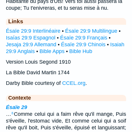
Habitante du pays d'Uts! Vers toi aussi passera la
coupe; Tu t'enivreras, et tu seras mise à nu.
Links
Ésaïe 29:9 Interlinéaire
•
Ésaïe 29:9 Multilingue
•
Isaías 29:9 Espagnol
•
Ésaïe 29:9 Français
•
Jesaja 29:9 Allemand
•
Ésaïe 29:9 Chinois
•
Isaiah
29:9 Anglais
•
Bible Apps
•
Bible Hub
Version Louis Segond 1910
La Bible David Martin 1744
Darby Bible courtesy of
CCEL.org
.
Contexte
Ésaïe 29
…
Comme celui qui a faim rêve qu'il mange, Puis
8
s'éveille, l'estomac vide, Et comme celui qui a soif
rêve qu'il boit, Puis s'éveille, épuisé et languissant;