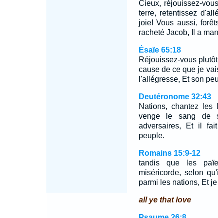
Cieux, réjouissez-vous
terre, retentissez d'a
joie! Vous aussi, forêt
racheté Jacob, Il a mani
Ésaïe 65:18
Réjouissez-vous plutôt 
cause de ce que je vais
l'allégresse, Et son peu
Deutéronome 32:43
Nations, chantez les 
venge le sang de s
adversaires, Et il fa
peuple.
Romains 15:9-12
tandis que les paï
miséricorde, selon qu'i
parmi les nations, Et j
all ye that love
Psaume 26:8