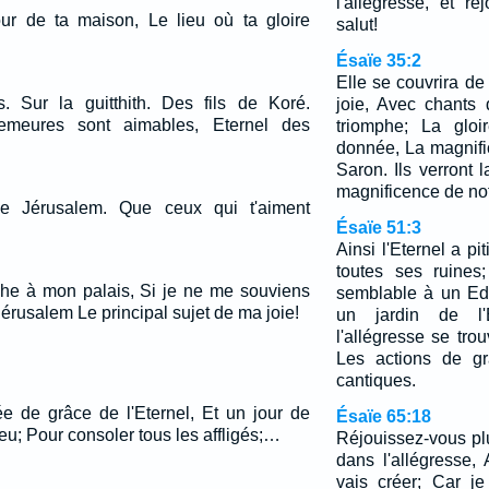
l'allégresse, et r
jour de ta maison, Le lieu où ta gloire
salut!
Ésaïe 35:2
Elle se couvrira de f
. Sur la guitthith. Des fils de Koré.
joie, Avec chants 
meures sont aimables, Eternel des
triomphe; La gloi
donnée, La magnif
Saron. Ils verront l
magnificence de not
 Jérusalem. Que ceux qui t'aiment
Ésaïe 51:3
Ainsi l'Eternel a pit
toutes ses ruines
he à mon palais, Si je ne me souviens
semblable à un Ede
 Jérusalem Le principal sujet de ma joie!
un jardin de l'
l'allégresse se trou
Les actions de gr
cantiques.
e de grâce de l'Eternel, Et un jour de
Ésaïe 65:18
u; Pour consoler tous les affligés;…
Réjouissez-vous plu
dans l'allégresse
vais créer; Car j