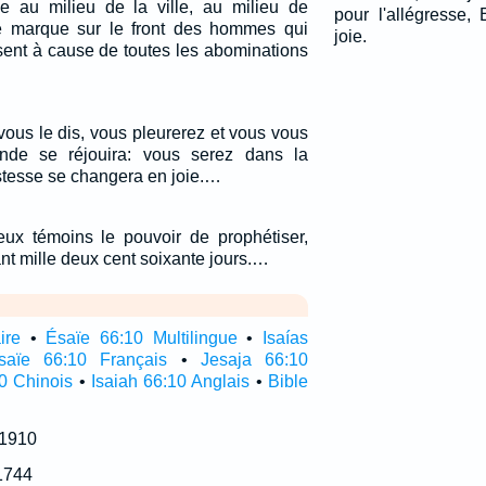
sse au milieu de la ville, au milieu de
pour l'allégresse,
ne marque sur le front des hommes qui
joie.
sent à cause de toutes les abominations
e vous le dis, vous pleurerez et vous vous
nde se réjouira: vous serez dans la
ristesse se changera en joie.…
ux témoins le pouvoir de prophétiser,
nt mille deux cent soixante jours.…
ire
•
Ésaïe 66:10 Multilingue
•
Isaías
saïe 66:10 Français
•
Jesaja 66:10
0 Chinois
•
Isaiah 66:10 Anglais
•
Bible
 1910
1744