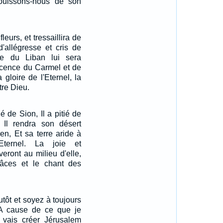
éjouissons-nous de son
leurs, et tressaillira de
d'allégresse et cris de
re du Liban lui sera
icence du Carmel et de
a gloire de l'Eternel, la
re Dieu.
ié de Sion, Il a pitié de
; Il rendra son désert
n, Et sa terre aride à
Eternel. La joie et
veront au milieu d'elle,
âces et le chant des
tôt et soyez à toujours
, A cause de ce que je
e vais créer Jérusalem