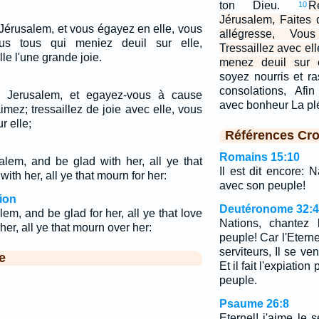
ton Dieu.
R
10
Jérusalem, Faites d
Jérusalem, et vous égayez en elle, vous
allégresse, Vou
ous tous qui meniez deuil sur elle,
Tressaillez avec ell
le l'une grande joie.
menez deuil sur e
soyez nourris et r
consolations, Afi
c Jerusalem, et egayez-vous à cause
avec bonheur La pl
aimez; tressaillez de joie avec elle, vous
r elle;
Références Cro
Romains 15:10
alem, and be glad with her, all ye that
Il est dit encore: 
 with her, all ye that mourn for her:
avec son peuple!
ion
Deutéronome 32:
em, and be glad for her, all ye that love
Nations, chantez
 her, all ye that mourn over her:
peuple! Car l'Etern
serviteurs, Il se v
e
Et il fait l'expiatio
peuple.
Psaume 26:8
Eternel! j'aime le 