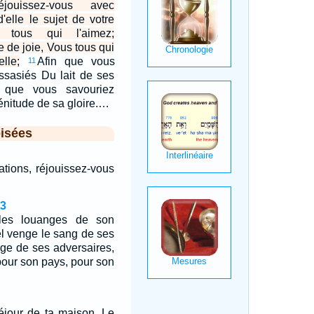
éjouissez-vous avec
'elle le sujet de votre
s tous qui l'aimez;
e de joie, Vous tous qui
lle;
Afin que vous
11
assasiés Du lait de ses
n que vous savouriez
énitude de sa gloire.…
isées
Nations, réjouissez-vous
43
 les louanges de son
el venge le sang de ses
enge de ses adversaires,
n pour son pays, pour son
séjour de ta maison, Le