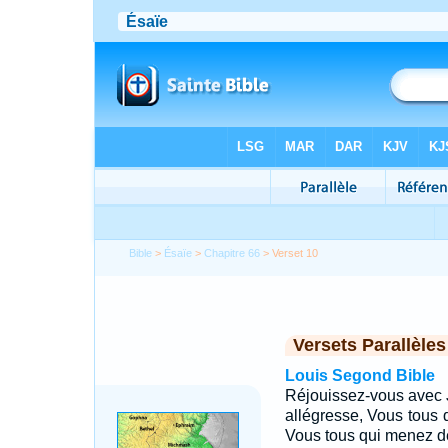
Bible
>
Ésaïe
>
Chapitre 66
> Verset 10
Versets Parallèles
Louis Segond Bible
Réjouissez-vous avec Jé
allégresse, Vous tous q
Vous tous qui menez deu