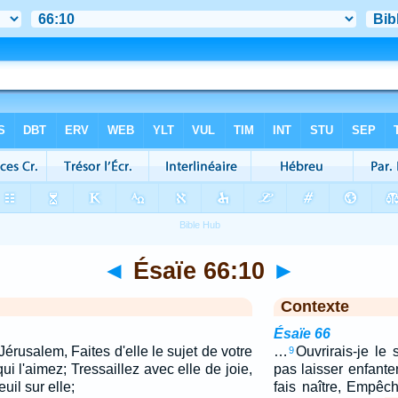
◄
Ésaïe 66:10
►
Contexte
Ésaïe 66
rusalem, Faites d'elle le sujet de votre
…
Ouvrirais-je le
9
ui l'aimez; Tressaillez avec elle de joie,
pas laisser enfanter
il sur elle;
fais naître, Empêch