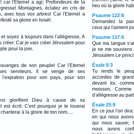
! car l'Eternel a agi; Profondeurs de la
lieu où ta gloire hab
llégresse! Montagnes, éclatez en cris de
s, avec tous vos arbres! Car l'Eternel a
Psaume 122:6
festé sa gloire en Israël.
Demandez la pai
ceux qui t'aiment jo
et soyez à toujours dans l'allégresse, A
Psaume 137:6
 créer; Car je vais créer Jérusalem pour
Que ma langue s'at
ple pour la joie.
je ne me souviens d
Jérusalem Le princi
Ésaïe 9:3
louanges de son peuple! Car l'Eternel
Tu rends le peup
es serviteurs, Il se venge de ses
accordes de grande
it l'expiation pour son pays, pour son
devant toi, comm
moisson, Comme 
d'allégresse au part
ens glorifient Dieu à cause de sa
Ésaïe 25:9
l est écrit: C'est pourquoi je te louerai
En ce jour l'on dira:
e chanterai à la gloire de ton nom.…
en qui nous avons 
qui nous sauve; C
nous avons conf