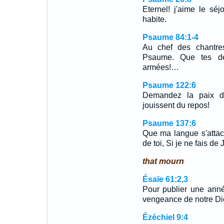
Eternel! j'aime le sé
habite.
Psaume 84:1-4
Au chef des chantres
Psaume. Que tes de
armées!…
Psaume 122:6
Demandez la paix de
jouissent du repos!
Psaume 137:6
Que ma langue s'attac
de toi, Si je ne fais de
that mourn
Ésaïe 61:2,3
Pour publier une anné
vengeance de notre Die
Ézéchiel 9:4