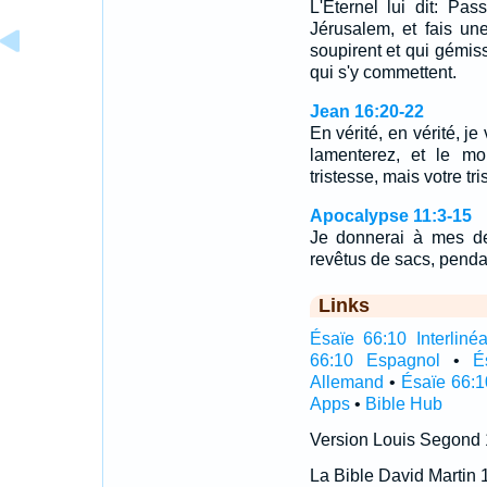
L'Eternel lui dit: Pa
Jérusalem, et fais u
soupirent et qui gémis
qui s'y commettent.
Jean 16:20-22
En vérité, en vérité, j
lamenterez, et le mo
tristesse, mais votre t
Apocalypse 11:3-15
Je donnerai à mes de
revêtus de sacs, penda
Links
Ésaïe 66:10 Interlinéa
66:10 Espagnol
•
É
Allemand
•
Ésaïe 66:1
Apps
•
Bible Hub
Version Louis Segond
La Bible David Martin 