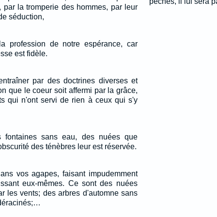
péchés, il lui sera 
e, par la tromperie des hommes, par leur
de séduction,
a profession de notre espérance, car
sse est fidèle.
ntraîner par des doctrines diverses et
on que le coeur soit affermi par la grâce,
s qui n'ont servi de rien à ceux qui s'y
s fontaines sans eau, des nuées que
'obscurité des ténèbres leur est réservée.
dans vos agapes, faisant impudemment
issant eux-mêmes. Ce sont des nuées
r les vents; des arbres d'automne sans
, déracinés;…