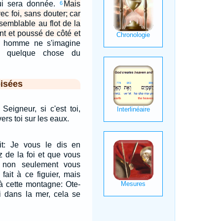
lui sera donnée.
Mais
6
ec foi, sans douter; car
 semblable au flot de la
ent et poussé de côté et
l homme ne s'imagine
ra quelque chose du
isées
 Seigneur, si c'est toi,
ers toi sur les eaux.
it: Je vous le dis en
ez de la foi et que vous
, non seulement vous
 fait à ce figuier, mais
à cette montagne: Ote-
toi dans la mer, cela se