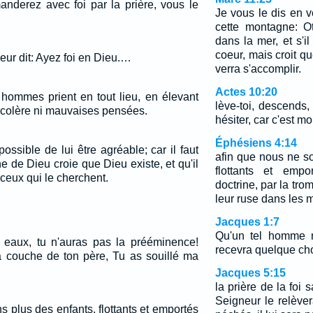
nderez avec foi par la prière, vous le
Je vous le dis en vé
cette montagne: Ote
dans la mer, et s'i
coeur, mais croit que 
 leur dit: Ayez foi en Dieu.…
verra s'accomplir.
Actes 10:20
hommes prient en tout lieu, en élevant
lève-toi, descends
 colère ni mauvaises pensées.
hésiter, car c'est mo
Éphésiens 4:14
possible de lui être agréable; car il faut
afin que nous ne s
e de Dieu croie que Dieu existe, et qu'il
flottants et emp
ceux qui le cherchent.
doctrine, par la tr
leur ruse dans les 
Jacques 1:7
Qu'un tel homme n
eaux, tu n'auras pas la prééminence!
recevra quelque ch
a couche de ton père, Tu as souillé ma
Jacques 5:15
la prière de la foi 
Seigneur le relèver
 plus des enfants, flottants et emportés