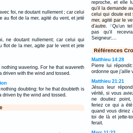
reproche, et elle 
qu'il la demande av
vec foi, ne doutant nullement ; car celui
celui qui doute est
 au flot de la mer, agité du vent, et jeté
mer, agité par le v
d'autre.
Qu'un te
7
pas qu'il recev
Seigneur:…
i, ne doutant nullement; car celui qui
flot de la mer, agite par le vent et jete
Références Cro
Matthieu 14:28
Pierre lui répondit:
h, nothing wavering. For he that wavereth
ordonne que j'aille v
ea driven with the wind and tossed.
Matthieu 21:21
ion
Jésus leur répond
, nothing doubting: for he that doubteth is
vérité, si vous avi
ea driven by the wind and tossed.
ne doutiez point
feriez ce qui a été
e
quand vous diriez 
toi de là et jette-
ferait.
Marc 11:23