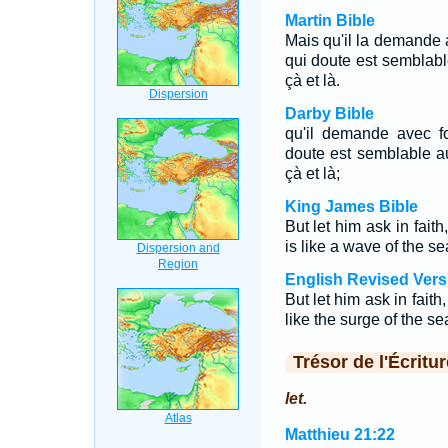
Martin Bible
Mais qu'il la demande a
qui doute est semblable
çà et là.
Darby Bible
qu'il demande avec fo
doute est semblable au 
çà et là;
King James Bible
But let him ask in fait
is like a wave of the s
English Revised Vers
But let him ask in faith
like the surge of the s
Trésor de l'Écritur
let.
Matthieu 21:22