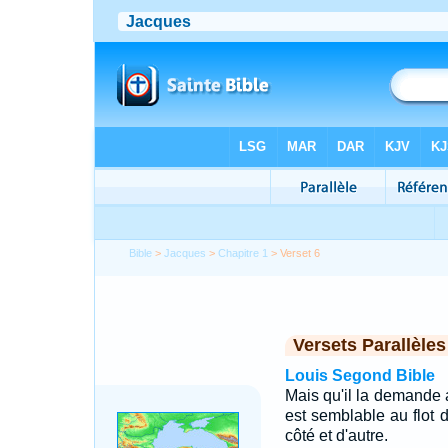
Bible
>
Jacques
>
Chapitre 1
> Verset 6
Versets Parallèles
Louis Segond Bible
Mais qu'il la demande a
est semblable au flot d
côté et d'autre.