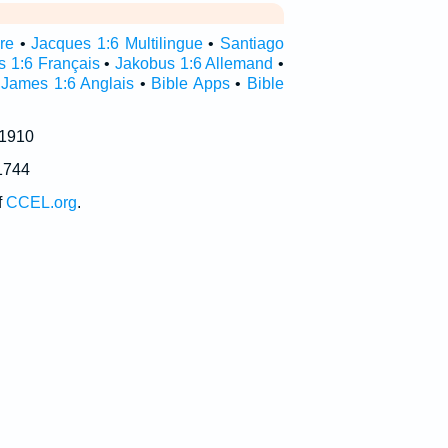
re
•
Jacques 1:6 Multilingue
•
Santiago
s 1:6 Français
•
Jakobus 1:6 Allemand
•
•
James 1:6 Anglais
•
Bible Apps
•
Bible
 1910
1744
f
CCEL.org
.