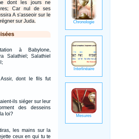
 dont les jours ne
ères; Car nul de ses
sira A s'asseoir sur le
 régner sur Juda.
isées
tation à Babylone,
a Salathiel; Salathiel
l;
Assir, dont le fils fut
ient-ils siéger sur leur
orment des desseins
la loi?
tiras, les mains sur la
rejette ceux en qui tu te