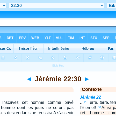
◄
Jérémie 22:30
►
Contexte
Jérémie 22
el: Inscrivez cet homme comme privé
…
Terre, terre, te
29
 homme dont les jours ne seront pas
l'Eternel!
Ainsi pa
30
ses descendants ne réussira A s'asseoir
cet homme comm