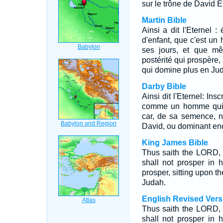
sur le trône de David E
Martin Bible
Ainsi a dit l'Eternel 
d'enfant, que c'est u
ses jours, et que m
postérité qui prospère, 
qui domine plus en Jud
Darby Bible
Ainsi dit l'Eternel: In
comme un homme qui n
car, de sa semence, n
David, ou dominant en
King James Bible
Thus saith the LORD, 
shall not prosper in 
prosper, sitting upon t
Judah.
English Revised Vers
Thus saith the LORD, 
shall not prosper in 