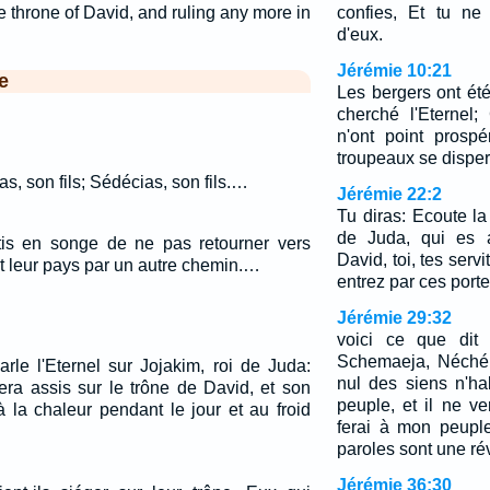
he throne of David, and ruling any more in
confies, Et tu ne
d'eux.
Jérémie 10:21
e
Les bergers ont été
cherché l'Eternel;
n'ont point prosp
troupeaux se disper
as, son fils; Sédécias, son fils.…
Jérémie 22:2
Tu diras: Ecoute la 
de Juda, qui es a
tis en songe de ne pas retourner vers
David, toi, tes servi
t leur pays par un autre chemin.…
entrez par ces porte
Jérémie 29:32
voici ce que dit l
Schemaeja, Néchéla
arle l'Eternel sur Jojakim, roi de Juda:
nul des siens n'ha
ra assis sur le trône de David, et son
peuple, et il ne v
 la chaleur pendant le jour et au froid
ferai à mon peuple,
paroles sont une rév
Jérémie 36:30