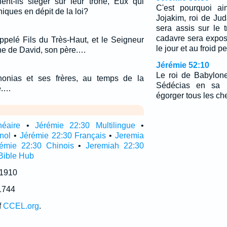
ent-ils siéger sur leur trône, Eux qui
C'est pourquoi ain
iques en dépit de la loi?
Jojakim, roi de Ju
sera assis sur le 
cadavre sera expos
appelé Fils du Très-Haut, et le Seigneur
le jour et au froid p
ône de David, son père.…
Jérémie 52:10
Le roi de Babylone 
onias et ses frères, au temps de la
Sédécias en sa pr
e.…
égorger tous les ch
néaire
•
Jérémie 22:30 Multilingue
•
nol
•
Jérémie 22:30 Français
•
Jeremia
rémie 22:30 Chinois
•
Jeremiah 22:30
Bible Hub
 1910
1744
f
CCEL.org
.