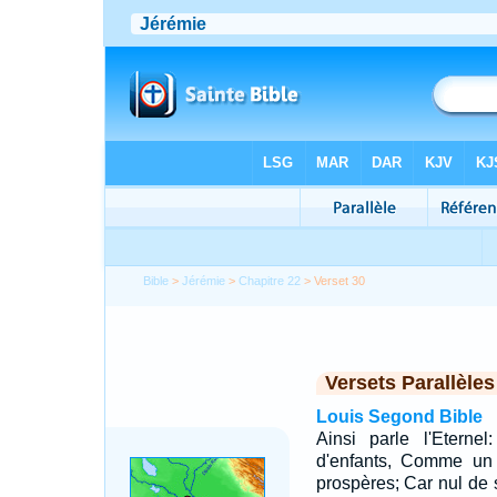
Bible
>
Jérémie
>
Chapitre 22
> Verset 30
Versets Parallèles
Louis Segond Bible
Ainsi parle l'Etern
d'enfants, Comme un
prospères; Car nul de 