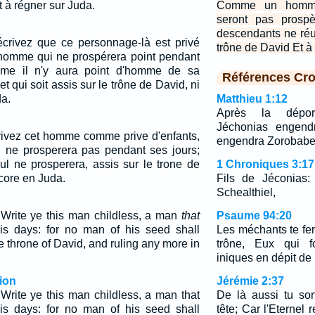
t à régner sur Juda.
Comme un homme
seront pas prosp
descendants ne réus
: écrivez que ce personnage-là est privé
trône de David Et à
n homme qui ne prospérera point pendant
ême il n'y aura point d'homme de sa
Références Cro
et qui soit assis sur le trône de David, ni
a.
Matthieu 1:12
Après la dépor
Jéchonias engendr
scrivez cet homme comme prive d'enfants,
engendra Zorobabe
e prosperera pas pendant ses jours;
ul ne prosperera, assis sur le trone de
1 Chroniques 3:17
core en Juda.
Fils de Jéconias: 
Schealthiel,
Write ye this man childless, a man
that
Psaume 94:20
his days: for no man of his seed shall
Les méchants te fera
he throne of David, and ruling any more in
trône, Eux qui f
iniques en dépit de 
ion
Jérémie 2:37
Write ye this man childless, a man that
De là aussi tu sor
his days: for no man of his seed shall
tête; Car l'Eternel 