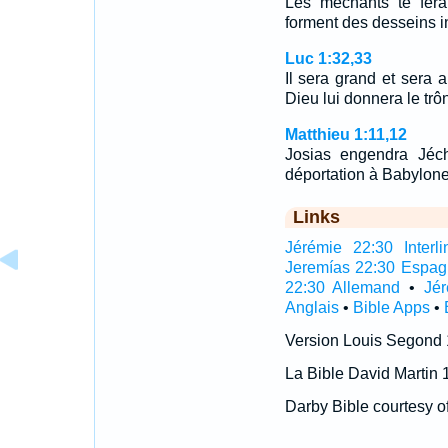
Les méchants te ferai
forment des desseins in
Luc 1:32,33
Il sera grand et sera 
Dieu lui donnera le tr
Matthieu 1:11,12
Josias engendra Jéch
déportation à Babylon
Links
Jérémie 22:30 Interli
Jeremías 22:30 Espag
22:30 Allemand
•
Jé
Anglais
•
Bible Apps
•
Version Louis Segond
La Bible David Martin 
Darby Bible courtesy o