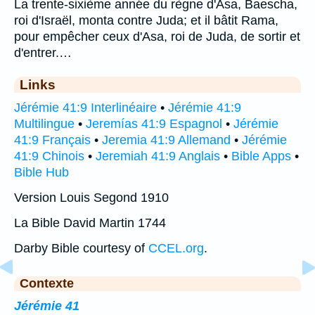
La trente-sixième année du règne d'Asa, Baescha,
roi d'Israël, monta contre Juda; et il bâtit Rama,
pour empêcher ceux d'Asa, roi de Juda, de sortir et
d'entrer.…
Links
Jérémie 41:9 Interlinéaire
•
Jérémie 41:9
Multilingue
•
Jeremías 41:9 Espagnol
•
Jérémie
41:9 Français
•
Jeremia 41:9 Allemand
•
Jérémie
41:9 Chinois
•
Jeremiah 41:9 Anglais
•
Bible Apps
•
Bible Hub
Version Louis Segond 1910
La Bible David Martin 1744
Darby Bible courtesy of
CCEL.org
.
Contexte
Jérémie 41