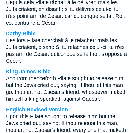
Depuis cela Pilate tâchait à le délivrer; mais les
Juifs criaient, en disant : si tu délivres celui-ci tu
n'es point ami de César; car quiconque se fait Roi,
est contraire à César.
Darby Bible
Des lors Pilate cherchait à le relacher; mais les
Juifs criaient, disant: Si tu relaches celui-ci, tu n'es
pas ami de Cesar; quiconque se fait roi, s'oppose à
Cesar.
King James Bible
And from thenceforth Pilate sought to release him:
but the Jews cried out, saying, If thou let this man
go, thou art not Caesar's friend: whosoever maketh
himself a king speaketh against Caesar.
English Revised Version
Upon this Pilate sought to release him: but the
Jews cried out, saying, If thou release this man,
thou art not Caesar's friend: every one that maketh