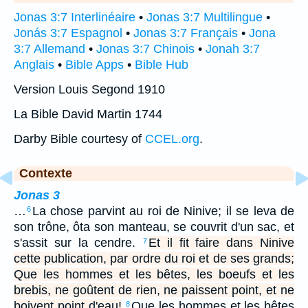
Jonas 3:7 Interlinéaire
•
Jonas 3:7 Multilingue
•
Jonás 3:7 Espagnol
•
Jonas 3:7 Français
•
Jona
3:7 Allemand
•
Jonas 3:7 Chinois
•
Jonah 3:7
Anglais
•
Bible Apps
•
Bible Hub
Version Louis Segond 1910
La Bible David Martin 1744
Darby Bible courtesy of
CCEL.org
.
Contexte
Jonas 3
…
La chose parvint au roi de Ninive; il se leva de
6
son trône, ôta son manteau, se couvrit d'un sac, et
s'assit sur la cendre.
Et il fit faire dans Ninive
7
cette publication, par ordre du roi et de ses grands;
Que les hommes et les bêtes, les boeufs et les
brebis, ne goûtent de rien, ne paissent point, et ne
boivent point d'eau!
Que les hommes et les bêtes
8