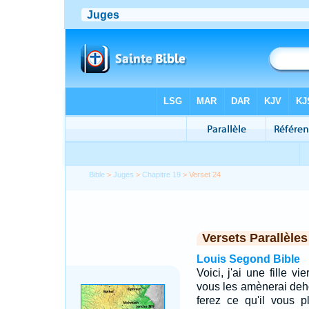
Bible
>
Juges
>
Chapitre 19
> Verset 24
Versets Parallèles
Louis Segond Bible
Voici, j'ai une fille 
vous les amènerai deho
ferez ce qu'il vous 