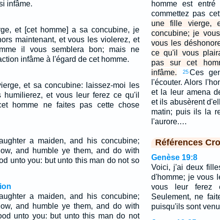
i infâme.
homme est entré
commettez pas cet
une fille vierge
ierge, et [cet homme] a sa concubine, je
concubine; je vou
rs maintenant, et vous les violerez, et
vous les déshonore
comme il vous semblera bon; mais ne
ce qu'il vous pla
action infâme à l'égard de cet homme.
pas sur cet hom
infâme.
Ces gen
25
l'écouter. Alors l'
vierge, et sa concubine: laissez-moi les
et la leur amena de
es humilierez, et vous leur ferez ce qu'il
et ils abusèrent d'el
cet homme ne faites pas cette chose
matin; puis ils la 
l'aurore.…
ughter a maiden, and his concubine;
Références Cro
 now, and humble ye them, and do with
Genèse 19:8
d unto you: but unto this man do not so
Voici, j'ai deux fil
d'homme; je vous l
ion
vous leur ferez c
aughter a maiden, and his concubine;
Seulement, ne fai
 now, and humble ye them, and do with
puisqu'ils sont venu
od unto you: but unto this man do not