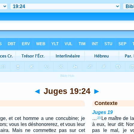
◄
Juges 19:24
►
Contexte
Juges 19
vierge, et cet homme a une concubine; je
…
Le maître de l
23
rs; vous les déshonorerez, et vous leur
à eux, leur dit: No
plaira. Mais ne commettez pas sur cet
pas le mal, je vo