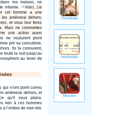
 dans ma maison, ne
te infamie.
Voici, j'ai
24
, et cet homme a une
s les amènerai dehors;
rez, et vous leur ferez
ira. Mais ne commettez
me une action aussi
s ne voulurent point
homme prit sa concubine,
hors. Ils la connurent,
le toute la nuit jusqu'au
renvoyèrent au lever de
isées
les qui n'ont point connu
es amènerai dehors, et
e qu'il vous plaira.
tes rien à ces hommes
s à l'ombre de mon toit.