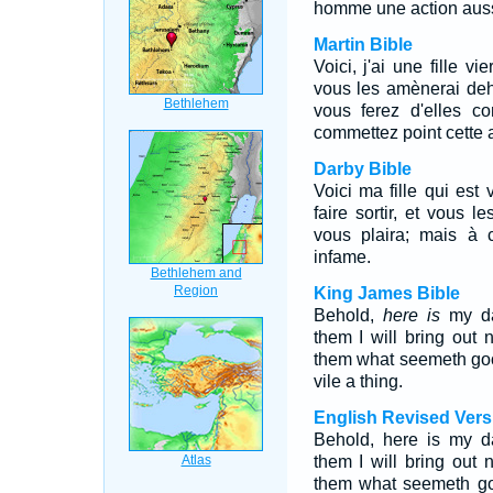
homme une action auss
Martin Bible
Voici, j'ai une fille v
vous les amènerai deho
vous ferez d'elles 
commettez point cette 
Darby Bible
Voici ma fille qui est 
faire sortir, et vous l
vous plaira; mais à 
infame.
King James Bible
Behold,
here is
my da
them I will bring out
them what seemeth goo
vile a thing.
English Revised Vers
Behold, here is my d
them I will bring out
them what seemeth go