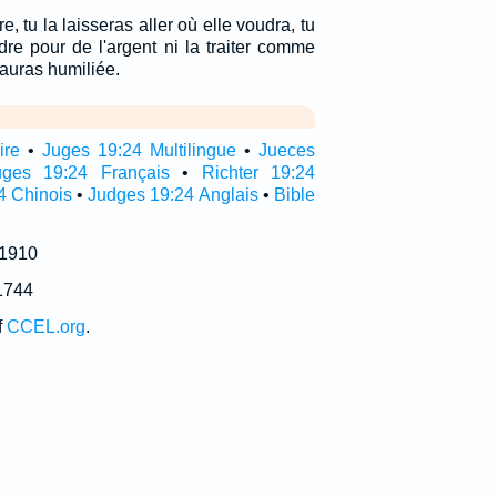
re, tu la laisseras aller où elle voudra, tu
re pour de l'argent ni la traiter comme
'auras humiliée.
ire
•
Juges 19:24 Multilingue
•
Jueces
uges 19:24 Français
•
Richter 19:24
4 Chinois
•
Judges 19:24 Anglais
•
Bible
 1910
1744
f
CCEL.org
.