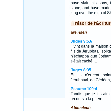
have slain his sons,
stone, and have made 
king over the men of S
Trésor de l'Écritur
are risen
Juges 9:5,6
Il vint dans la maison 
fils de Jerubbaal, soix
n'échappa que Jotham, 
s'était caché.…
Juges 8:35
Et ils n'eurent poi
Jerubbaal, de Gédéon, ap
Psaume 109:4
Tandis que je les aime
recours à la prière.
Abimelech