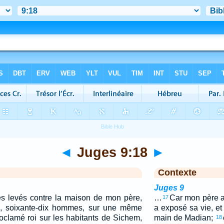
◄
Juges 9:18
►
Contexte
Juges 9
es levés contre la maison de mon père,
…
Car mon père a
17
ls, soixante-dix hommes, sur une même
a exposé sa vie, et 
roclamé roi sur les habitants de Sichem,
main de Madian;
18