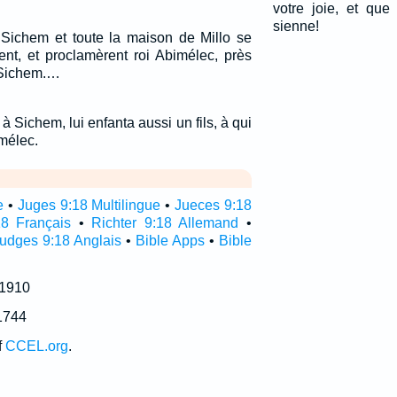
votre joie, et que
sienne!
 Sichem et toute la maison de Millo se
rent, et proclamèrent roi Abimélec, près
 Sichem.…
à Sichem, lui enfanta aussi un fils, à qui
mélec.
e
•
Juges 9:18 Multilingue
•
Jueces 9:18
8 Français
•
Richter 9:18 Allemand
•
udges 9:18 Anglais
•
Bible Apps
•
Bible
 1910
1744
f
CCEL.org
.