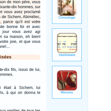
ison de mon père, vous
soixante-dix hommes, sur
et vous avez proclamé
ts de Sichem, Abimélec,
, parce qu'il est votre
 de bonne foi et avec
e jour vous avez agi
et sa maison, eh bien!
votre joie, et que vous
enne!…
isées
-dix fils, issus de lui,
 femmes.
 était à Sichem, lui
ils, à qui on donna le
 aux oreilles de tous les