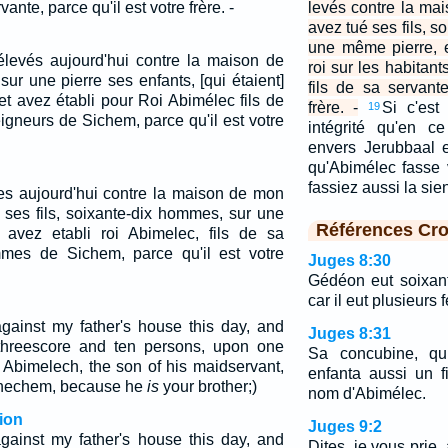
ante, parce qu'il est votre frère. -
levés contre la ma
avez tué ses fils, 
une même pierre, 
levés aujourd'hui contre la maison de
roi sur les habitan
ur une pierre ses enfants, [qui étaient]
fils de sa servante
t avez établi pour Roi Abimélec fils de
frère. -
Si c'est
19
igneurs de Sichem, parce qu'il est votre
intégrité qu'en c
envers Jerubbaal 
qu'Abimélec fasse 
fassiez aussi la si
ves aujourd'hui contre la maison de mon
 ses fils, soixante-dix hommes, sur une
Références Cro
 avez etabli roi Abimelec, fils de sa
mmes de Sichem, parce qu'il est votre
Juges 8:30
Gédéon eut soixante
car il eut plusieurs
gainst my father's house this day, and
Juges 8:31
 threescore and ten persons, upon one
Sa concubine, qui
Abimelech, the son of his maidservant,
enfanta aussi un f
Shechem, because he
is
your brother;)
nom d'Abimélec.
ion
Juges 9:2
gainst my father's house this day, and
Dites, je vous prie,