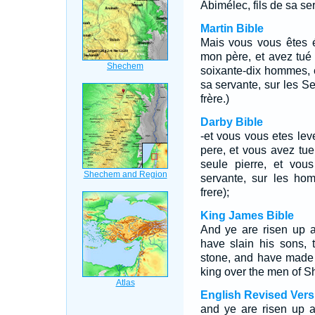
Abimélec, fils de sa serv
Martin Bible
Mais vous vous êtes é
mon père, et avez tué s
soixante-dix hommes, e
sa servante, sur les Se
frère.)
Darby Bible
-et vous vous etes le
pere, et vous avez tue
seule pierre, et vous
servante, sur les ho
frere);
King James Bible
And ye are risen up a
have slain his sons,
stone, and have made 
king over the men of 
English Revised Vers
and ye are risen up a