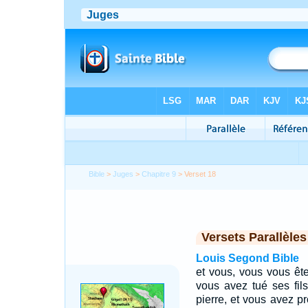
Bible
>
Juges
>
Chapitre 9
> Verset 18
Versets Parallèles
Louis Segond Bible
et vous, vous vous êt
vous avez tué ses fi
pierre, et vous avez p