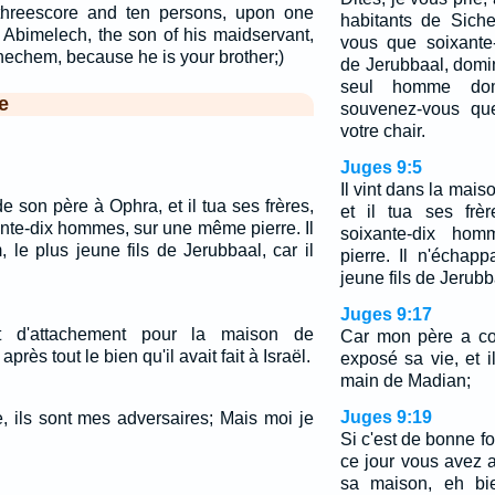
 threescore and ten persons, upon one
habitants de Sich
Abimelech, the son of his maidservant,
vous que soixante
hechem, because he is your brother;)
de Jerubbaal, domi
seul homme do
e
souvenez-vous que
votre chair.
Juges 9:5
Il vint dans la mai
de son père à Ophra, et il tua ses frères,
et il tua ses frèr
ante-dix hommes, sur une même pierre. Il
soixante-dix ho
le plus jeune fils de Jerubbaal, car il
pierre. Il n'échap
jeune fils de Jerubba
Juges 9:17
nt d'attachement pour la maison de
Car mon père a co
rès tout le bien qu'il avait fait à Israël.
exposé sa vie, et i
main de Madian;
Juges 9:19
, ils sont mes adversaires; Mais moi je
Si c'est de bonne fo
ce jour vous avez 
sa maison, eh bie