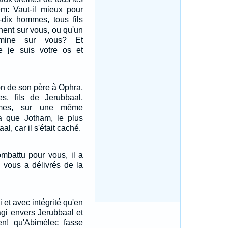
em: Vaut-il mieux pour
-dix hommes, tous fils
nent sur vous, ou qu'un
mine sur vous? Et
 je suis votre os et
son de son père à Ophra,
es, fils de Jerubbaal,
mmes, sur une même
pa que Jotham, le plus
al, car il s'était caché.
mbattu pour vous, il a
l vous a délivrés de la
i et avec intégrité qu'en
agi envers Jerubbaal et
n! qu'Abimélec fasse