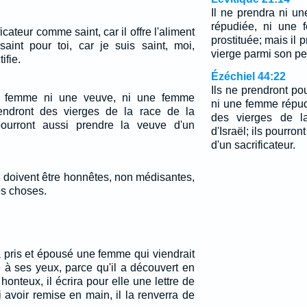
Il ne prendra ni u
répudiée, ni une
cateur comme saint, car il offre l'aliment
prostituée; mais il
saint pour toi, car je suis saint, moi,
vierge parmi son pe
ifie.
Ézéchiel 44:22
Ils ne prendront p
ur femme ni une veuve, ni une femme
ni une femme répud
rendront des vierges de la race de la
des vierges de l
 pourront aussi prendre la veuve d'un
d'Israël; ils pourro
d'un sacrificateur.
doivent être honnêtes, non médisantes,
es choses.
pris et épousé une femme qui viendrait
 à ses yeux, parce qu'il a découvert en
onteux, il écrira pour elle une lettre de
ui avoir remise en main, il la renverra de