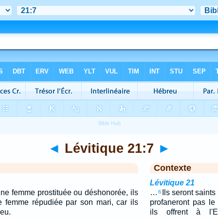
◄
Lévitique 21:7
►
Contexte
Lévitique 21
 une femme prostituée ou déshonorée, ils
…
Ils seront saints
6
e femme répudiée par son mari, car ils
profaneront pas le
ieu.
ils offrent à l'E