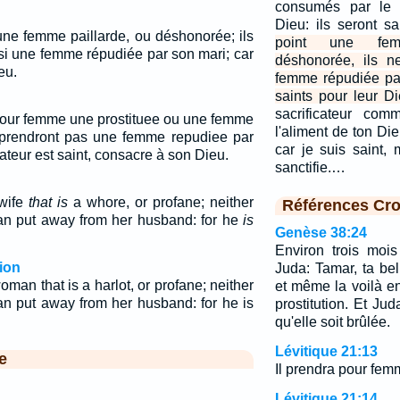
consumés par le f
Dieu: ils seront sa
 une femme paillarde, ou déshonorée; ils
point une fem
si une femme répudiée par son mari; car
déshonorée, ils n
eu.
femme répudiée par
saints pour leur Di
sacrificateur com
 pour femme une prostituee ou une femme
l'aliment de ton Dieu
 prendront pas une femme repudiee par
car je suis saint, 
cateur est saint, consacre à son Dieu.
sanctifie.…
 wife
that is
a whore, or profane; neither
Références Cro
an put away from her husband: for he
is
Genèse 38:24
Environ trois mois
ion
Juda: Tamar, ta belle
oman that is a harlot, or profane; neither
et même la voilà en
an put away from her husband: for he is
prostitution. Et Juda
qu'elle soit brûlée.
Lévitique 21:13
e
Il prendra pour fem
Lévitique 21:14