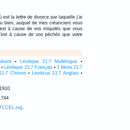
ù est la lettre de divorce par laquelle j'ai
u bien, auquel de mes créanciers vous
c'est à cause de vos iniquités que vous
c'est à cause de vos péchés que votre
néaire
•
Lévitique 21:7 Multilingue
•
•
Lévitique 21:7 Français
•
3 Mose 21:7
21:7 Chinois
•
Leviticus 21:7 Anglais
•
 1910
1744
f
CCEL.org
.