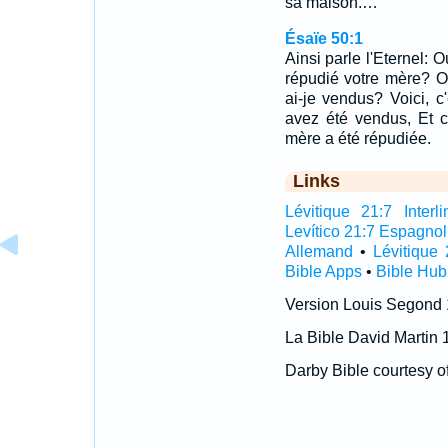
sa maison.…
Ésaïe 50:1
Ainsi parle l'Eternel: O
répudié votre mère? O
ai-je vendus? Voici, 
avez été vendus, Et 
mère a été répudiée.
Links
Lévitique 21:7 Interli
Levítico 21:7 Espagnol
Allemand
•
Lévitique 
Bible Apps
•
Bible Hub
Version Louis Segond
La Bible David Martin 
Darby Bible courtesy o