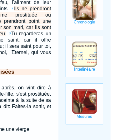
eu, l'aliment de leur
ints.
Ils ne prendront
7
me prostituée ou
e prendront point une
 son mari, car ils sont
eu.
Tu regarderas un
8
me saint, car il offre
; il sera saint pour toi,
moi, l'Eternel, qui vous
isées
 après, on vint dire à
-fille, s'est prostituée,
ceinte à la suite de sa
 dit: Faites-la sortir, et
me une vierge.