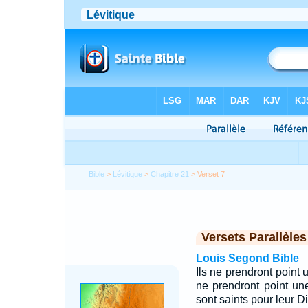
Bible
>
Lévitique
>
Chapitre 21
> Verset 7
Versets Parallèles
Louis Segond Bible
Ils ne prendront point
ne prendront point un
sont saints pour leur D