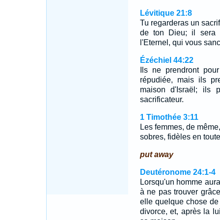
Lévitique 21:8
Tu regarderas un sacrifi
de ton Dieu; il sera 
l'Eternel, qui vous sanct
Ézéchiel 44:22
Ils ne prendront po
répudiée, mais ils p
maison d'Israël; ils
sacrificateur.
1 Timothée 3:11
Les femmes, de même, 
sobres, fidèles en tout
put away
Deutéronome 24:1-4
Lorsqu'un homme aura 
à ne pas trouver grâce
elle quelque chose de h
divorce, et, après la l