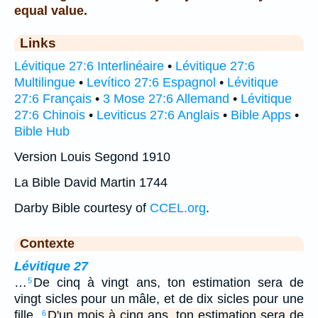
equal value.
Links
Lévitique 27:6 Interlinéaire
•
Lévitique 27:6
Multilingue
•
Levítico 27:6 Espagnol
•
Lévitique
27:6 Français
•
3 Mose 27:6 Allemand
•
Lévitique
27:6 Chinois
•
Leviticus 27:6 Anglais
•
Bible Apps
•
Bible Hub
Version Louis Segond 1910
La Bible David Martin 1744
Darby Bible courtesy of
CCEL.org
.
Contexte
Lévitique 27
…
De cinq à vingt ans, ton estimation sera de
5
vingt sicles pour un mâle, et de dix sicles pour une
fille.
D'un mois à cinq ans, ton estimation sera de
6