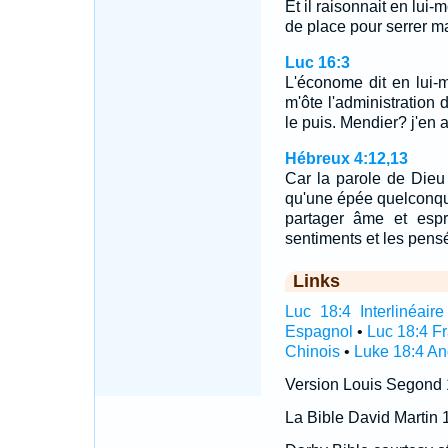
Et il raisonnait en lui-
de place pour serrer ma
Luc 16:3
L'économe dit en lui-
m'ôte l'administration 
le puis. Mendier? j'en a
Hébreux 4:12,13
Car la parole de Dieu 
qu'une épée quelconqu
partager âme et espri
sentiments et les pen
Links
Luc 18:4 Interlinéaire
Espagnol
•
Luc 18:4 F
Chinois
•
Luke 18:4 An
Version Louis Segond
La Bible David Martin 