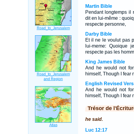
Martin Bible
Pendant longtemps il n'
dit en lui-même : quoiq
respecte personne,
Darby Bible
Et il ne le voulut pas 
lui-meme: Quoique j
respecte pas les homm
King James Bible
And he would not for 
himself, Though I fear 
English Revised Vers
And he would not for 
himself, Though I fear 
Trésor de l'Écritur
he said.
Luc 12:17