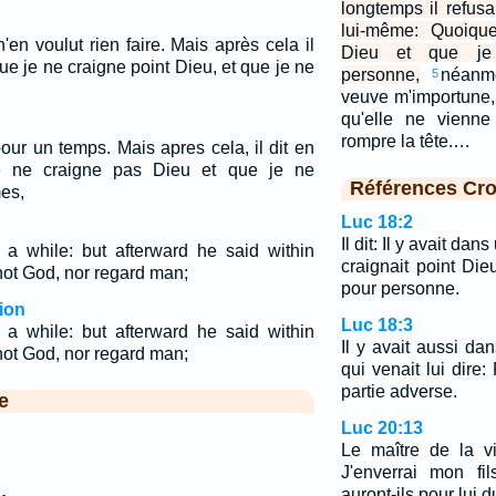
longtemps il refusa
lui-même: Quoique
en voulut rien faire. Mais après cela il
Dieu et que je 
ue je ne craigne point Dieu, et que je ne
personne,
néanmo
5
veuve m'importune, j
qu'elle ne vienn
rompre la tête.…
pour un temps. Mais apres cela, il dit en
e ne craigne pas Dieu et que je ne
Références Cro
es,
Luc 18:2
Il dit: Il y avait dan
a while: but afterward he said within
craignait point Die
not God, nor regard man;
pour personne.
ion
Luc 18:3
a while: but afterward he said within
Il y avait aussi da
not God, nor regard man;
qui venait lui dire
partie adverse.
e
Luc 20:13
Le maître de la vi
J'enverrai mon fil
auront-ils pour lui d