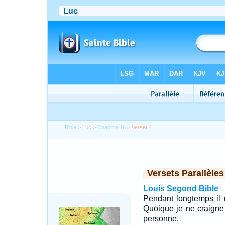
Bible
>
Luc
>
Chapitre 18
> Verset 4
Versets Parallèles
Louis Segond Bible
Pendant longtemps il r
Quoique je ne craigne 
personne,