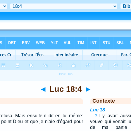
◄
Luc 18:4
►
Contexte
Luc 18
efusa. Mais ensuite il dit en lui-même:
…
Il y avait auss
3
point Dieu et que je n'aie d'égard pour
veuve qui venait lu
de ma partie