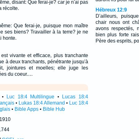
même, disant: Que ferai-je? car je n'ai pas
 récolte.
Hébreux 12:9
D'ailleurs, puisq
chair nous ont ch
même: Que ferai-je, puisque mon maître
avons respectés, 
de ses biens? Travailler à la terre? je ne
bien plus forte ra
i honte.
Père des esprits, po
est vivante et efficace, plus tranchante
e à deux tranchants, pénétrante jusqu'à
t, jointures et moelles; elle juge les
sées du coeur.…
•
Luc 18:4 Multilingue
•
Lucas 18:4
rançais
•
Lukas 18:4 Allemand
•
Luc 18:4
glais
•
Bible Apps
•
Bible Hub
 1910
1744