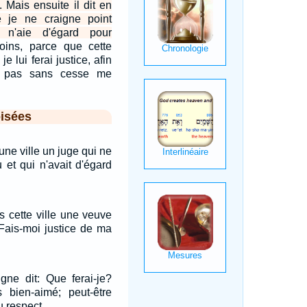
. Mais ensuite il dit en
 je ne craigne point
n'aie d'égard pour
ins, parce que cette
e lui ferai justice, afin
e pas sans cesse me
isées
s une ville un juge qui ne
u et qui n'avait d'égard
ns cette ville une veuve
: Fais-moi justice de ma
gne dit: Que ferai-je?
s bien-aimé; peut-être
u respect.