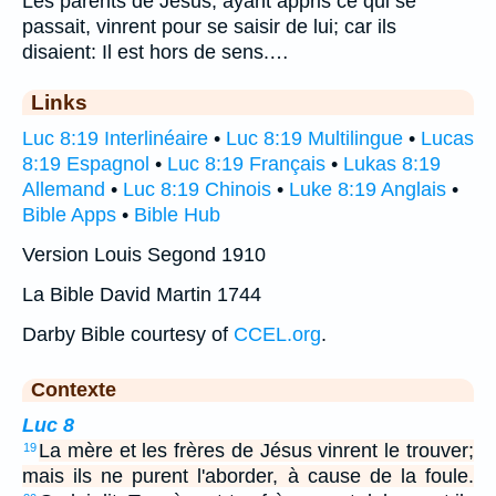
Les parents de Jésus, ayant appris ce qui se
passait, vinrent pour se saisir de lui; car ils
disaient: Il est hors de sens.…
Links
Luc 8:19 Interlinéaire
•
Luc 8:19 Multilingue
•
Lucas
8:19 Espagnol
•
Luc 8:19 Français
•
Lukas 8:19
Allemand
•
Luc 8:19 Chinois
•
Luke 8:19 Anglais
•
Bible Apps
•
Bible Hub
Version Louis Segond 1910
La Bible David Martin 1744
Darby Bible courtesy of
CCEL.org
.
Contexte
Luc 8
La mère et les frères de Jésus vinrent le trouver;
19
mais ils ne purent l'aborder, à cause de la foule.