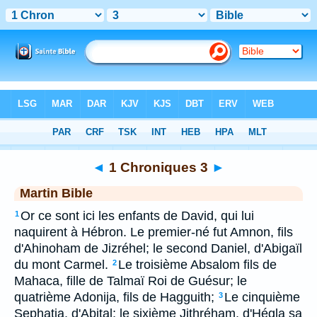
Bible
>
MAR
> 1 Chroniques 3
◄
1 Chroniques 3
►
Martin Bible
Or ce sont ici les enfants de David, qui lui
1
naquirent à Hébron. Le premier-né fut Amnon, fils
d'Ahinoham de Jizréhel; le second Daniel, d'Abigaïl
du mont Carmel.
Le troisième Absalom fils de
2
Mahaca, fille de Talmaï Roi de Guésur; le
quatrième Adonija, fils de Hagguith;
Le cinquième
3
Sephatia, d'Abital; le sixième Jithréham, d'Hégla sa