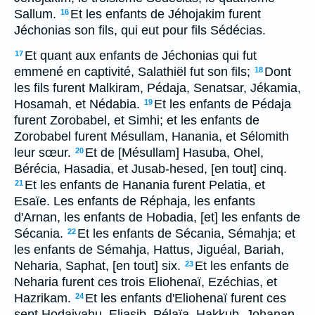
Sallum.
Et les enfants de Jéhojakim furent
16
Jéchonias son fils, qui eut pour fils Sédécias.
Et quant aux enfants de Jéchonias qui fut
17
emmené en captivité, Salathiël fut son fils;
Dont
18
les fils furent Malkiram, Pédaja, Senatsar, Jékamia,
Hosamah, et Nédabia.
Et les enfants de Pédaja
19
furent Zorobabel, et Simhi; et les enfants de
Zorobabel furent Mésullam, Hanania, et Sélomith
leur sœur.
Et de [Mésullam] Hasuba, Ohel,
20
Bérécia, Hasadia, et Jusab-hesed, [en tout] cinq.
Et les enfants de Hanania furent Pelatia, et
21
Esaïe. Les enfants de Réphaja, les enfants
d'Arnan, les enfants de Hobadia, [et] les enfants de
Sécania.
Et les enfants de Sécania, Sémahja; et
22
les enfants de Sémahja, Hattus, Jiguéal, Bariah,
Neharia, Saphat, [en tout] six.
Et les enfants de
23
Neharia furent ces trois Eliohenaï, Ezéchias, et
Hazrikam.
Et les enfants d'Eliohenaï furent ces
24
sept Hodaivahu, Eliasib, Pélaïa, Hakkub, Johanan,