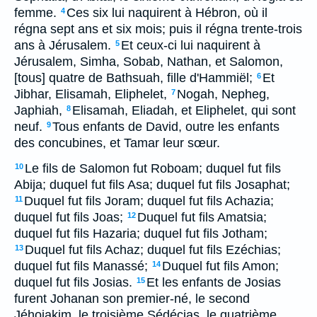
femme.
Ces six lui naquirent à Hébron, où il
4
régna sept ans et six mois; puis il régna trente-trois
ans à Jérusalem.
Et ceux-ci lui naquirent à
5
Jérusalem, Simha, Sobab, Nathan, et Salomon,
[tous] quatre de Bathsuah, fille d'Hammiël;
Et
6
Jibhar, Elisamah, Eliphelet,
Nogah, Nepheg,
7
Japhiah,
Elisamah, Eliadah, et Eliphelet, qui sont
8
neuf.
Tous enfants de David, outre les enfants
9
des concubines, et Tamar leur sœur.
Le fils de Salomon fut Roboam; duquel fut fils
10
Abija; duquel fut fils Asa; duquel fut fils Josaphat;
Duquel fut fils Joram; duquel fut fils Achazia;
11
duquel fut fils Joas;
Duquel fut fils Amatsia;
12
duquel fut fils Hazaria; duquel fut fils Jotham;
Duquel fut fils Achaz; duquel fut fils Ezéchias;
13
duquel fut fils Manassé;
Duquel fut fils Amon;
14
duquel fut fils Josias.
Et les enfants de Josias
15
furent Johanan son premier-né, le second
Jéhojakim, le troisième Sédécias, le quatrième