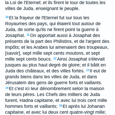
la Loi de l'Eternel; et ils firent le tour de toutes les
villes de Juda, enseignant le peuple.
Et la frayeur de l'Eternel fut sur tous les
10
Royaumes des pays, qui étaient tout autour de
Juda, de sorte qu'ils ne firent point la guerre à
Josaphat.
On apportait aussi à Josaphat des
11
présents de la part des Philistins, et de l'argent des
impôts; et les Arabes lui amenaient des troupeaux,
[savoir], sept mille sept cents moutons, et sept
mille sept cents boucs.
Ainsi Josaphat s'élevait
12
jusques au plus haut degré de gloire; et il bâtit en
Juda des châteaux, et des villes fortes.
Il eut de
13
grands biens dans les villes de Juda, et dans
Jérusalem des gens de guerre forts et vaillants.
Et c'est ici leur dénombrement selon la maison
14
de leurs pères. Les Chefs des milliers de Juda
furent, Hadna capitaine, et avec lui trois cent mille
hommes forts et vaillants;
Et après lui Johanan
15
capitaine, et avec lui deux cent quatre-vingt mille;