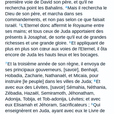
première voie de David son père, et qu'il ne
rechercha point les Bahalins.
Mais il rechercha le
4
Dieu de son père, et marcha dans ses
commandements, et non pas selon ce que faisait
Israël.
L'Eternel donc affermit le Royaume entre
5
ses mains; et tous ceux de Juda apportaient des
présents à Josaphat, de sorte qu'il eut de grandes
richesses et une grande gloire.
Et appliquant de
6
plus en plus son cœur aux voies de l'Eternel, il ôta
encore de Juda les hauts lieux et les bocages.
Et la troisième année de son règne, il envoya de
7
ses principaux gouverneurs, [savoir], Benhajil,
Hobadia, Zacharie, Nathanaël, et Micaia, pour
instruire [le peuple] dans les villes de Juda;
Et
8
avec eux des Lévites, [savoir] Sémahia, Néthania,
Zébadia, Hazaël, Semiramoth, Jéhonatham,
Adonija, Tobija, et Tob-adonija, Lévites; et avec
eux Elisamah et Jéhoram, Sacrificateurs ;
Qui
9
enseignèrent en Juda, ayant avec eux le Livre de