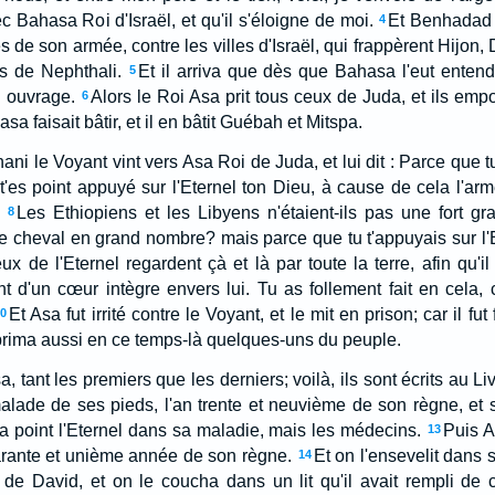
ec Bahasa Roi d'Israël, et qu'il s'éloigne de moi.
Et Benhadad 
4
s de son armée, contre les villes d'Israël, qui frappèrent Hijon,
s de Nephthali.
Et il arriva que dès que Bahasa l'eut entendu
5
n ouvrage.
Alors le Roi Asa prit tous ceux de Juda, et ils empor
6
 faisait bâtir, et il en bâtit Guébah et Mitspa.
ni le Voyant vint vers Asa Roi de Juda, et lui dit : Parce que t
 t'es point appuyé sur l'Eternel ton Dieu, à cause de cela l'ar
Les Ethiopiens et les Libyens n'étaient-ils pas une fort g
8
e cheval en grand nombre? mais parce que tu t'appuyais sur l'Ete
ux de l'Eternel regardent çà et là par toute la terre, afin qu'
t d'un cœur intègre envers lui. Tu as follement fait en cela,
Et Asa fut irrité contre le Voyant, et le mit en prison; car il fut
10
rima aussi en ce temps-là quelques-uns du peuple.
sa, tant les premiers que les derniers; voilà, ils sont écrits au 
alade de ses pieds, l'an trente et neuvième de son règne, et 
ha point l'Eternel dans sa maladie, mais les médecins.
Puis A
13
arante et unième année de son règne.
Et on l'ensevelit dans s
14
é de David, et on le coucha dans un lit qu'il avait rempli de