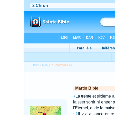
Bible
>
MAR
> 2 Chroniques 16
Martin Bible
La trente et sixième 
1
laisser sortir ni entre
l'Eternel, et de la ma
:
Il y a alliance entre
3