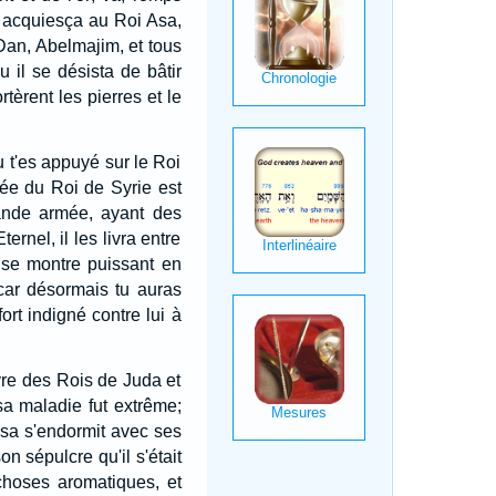
acquiesça au Roi Asa,
 Dan, Abelmajim, et tous
 il se désista de bâtir
tèrent les pierres et le
u t'es appuyé sur le Roi
mée du Roi de Syrie est
rande armée, ayant des
rnel, il les livra entre
il se montre puissant en
 car désormais tu auras
 fort indigné contre lui à
Livre des Rois de Juda et
sa maladie fut extrême;
sa s'endormit avec ses
on sépulcre qu'il s'était
 choses aromatiques, et