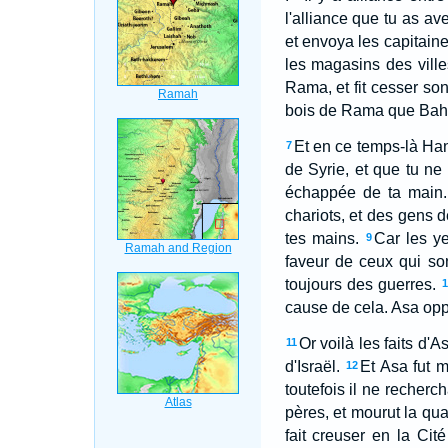
l'alliance que tu as av
et envoya les capitaine
les magasins des ville
Rama, et fit cesser so
bois de Rama que Bahasa
Et en ce temps-là Hana
7
de Syrie, et que tu ne
échappée de ta main.
chariots, et des gens d
tes mains.
Car les ye
9
faveur de ceux qui son
toujours des guerres.
cause de cela. Asa opp
Or voilà les faits d'A
11
d'Israël.
Et Asa fut m
12
toutefois il ne recherc
pères, et mourut la qu
fait creuser en la Cit