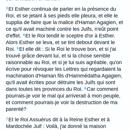
Et Esther continua de parler en la présence du
3
Roi, et se jetant à ses pieds elle pleura, et elle le
supplia de faire que la malice d'Haman Agagien, et
ce qu'il avait machiné contre les Juifs, n'eût point
d'effet.
Et le Roi tendit le sceptre d'or à Esther.
4
Alors Esther se leva, et se tint debout devant le
Roi.
Et elle dit : Si le Roi le trouve bon, et si j'ai
5
trouvé grâce devant lui, et si la chose semble
raisonnable au Roi, et si je lui suis agréable, qu'on
écrive pour révoquer les Lettres qui regardaient la
machination d'Haman fils d'Hammédatha Agagien,
qu'il avait écrites pour détruire les Juifs qui sont
dans toutes les provinces du Roi.
Car comment
6
pourrais-je voir le mal qui arriverait à mon peuple,
et comment pourrais-je voir la destruction de ma
parenté?
Et le Roi Assuérus dit à la Reine Esther et à
7
Mardochée Juif : Voilà, j'ai donné la maison