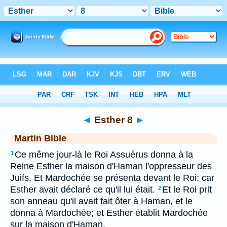
Bible
>
MAR
> Esther 8
◄
Esther 8
►
Martin Bible
Ce même jour-là le Roi Assuérus donna à la
1
Reine Esther la maison d'Haman l'oppresseur des
Juifs. Et Mardochée se présenta devant le Roi; car
Esther avait déclaré ce qu'il lui était.
Et le Roi prit
2
son anneau qu'il avait fait ôter à Haman, et le
donna à Mardochée; et Esther établit Mardochée
sur la maison d'Haman.