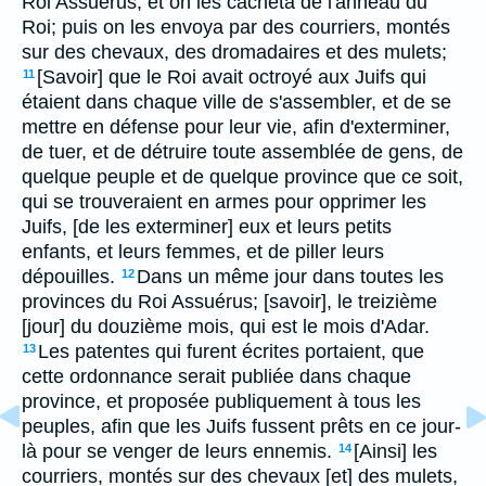
Roi Assuérus, et on les cacheta de l'anneau du
Roi; puis on les envoya par des courriers, montés
sur des chevaux, des dromadaires et des mulets;
[Savoir] que le Roi avait octroyé aux Juifs qui
11
étaient dans chaque ville de s'assembler, et de se
mettre en défense pour leur vie, afin d'exterminer,
de tuer, et de détruire toute assemblée de gens, de
quelque peuple et de quelque province que ce soit,
qui se trouveraient en armes pour opprimer les
Juifs, [de les exterminer] eux et leurs petits
enfants, et leurs femmes, et de piller leurs
dépouilles.
Dans un même jour dans toutes les
12
provinces du Roi Assuérus; [savoir], le treizième
[jour] du douzième mois, qui est le mois d'Adar.
Les patentes qui furent écrites portaient, que
13
cette ordonnance serait publiée dans chaque
province, et proposée publiquement à tous les
peuples, afin que les Juifs fussent prêts en ce jour-
là pour se venger de leurs ennemis.
[Ainsi] les
14
courriers, montés sur des chevaux [et] des mulets,