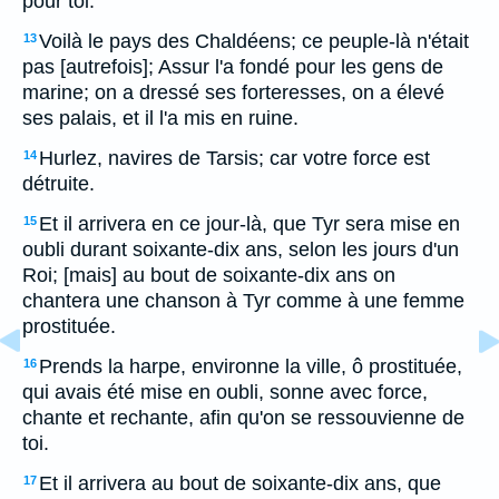
pour toi.
Voilà le pays des Chaldéens; ce peuple-là n'était
13
pas [autrefois]; Assur l'a fondé pour les gens de
marine; on a dressé ses forteresses, on a élevé
ses palais, et il l'a mis en ruine.
Hurlez, navires de Tarsis; car votre force est
14
détruite.
Et il arrivera en ce jour-là, que Tyr sera mise en
15
oubli durant soixante-dix ans, selon les jours d'un
Roi; [mais] au bout de soixante-dix ans on
chantera une chanson à Tyr comme à une femme
prostituée.
Prends la harpe, environne la ville, ô prostituée,
16
qui avais été mise en oubli, sonne avec force,
chante et rechante, afin qu'on se ressouvienne de
toi.
Et il arrivera au bout de soixante-dix ans, que
17