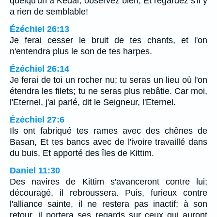
quelqu'un à Kédar, observez bien, Et regardez s'il y
a rien de semblable!
Ézéchiel 26:13
Je ferai cesser le bruit de tes chants, et l'on
n'entendra plus le son de tes harpes.
Ézéchiel 26:14
Je ferai de toi un rocher nu; tu seras un lieu où l'on
étendra les filets; tu ne seras plus rebâtie. Car moi,
l'Eternel, j'ai parlé, dit le Seigneur, l'Eternel.
Ézéchiel 27:6
Ils ont fabriqué tes rames avec des chênes de
Basan, Et tes bancs avec de l'ivoire travaillé dans
du buis, Et apporté des îles de Kittim.
Daniel 11:30
Des navires de Kittim s'avanceront contre lui;
découragé, il rebroussera. Puis, furieux contre
l'alliance sainte, il ne restera pas inactif; à son
retour, il portera ses regards sur ceux qui auront