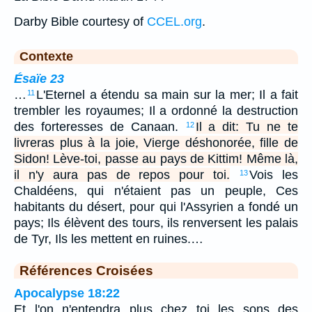
Darby Bible courtesy of
CCEL.org
.
Contexte
Ésaïe 23
…
L'Eternel a étendu sa main sur la mer; Il a fait
11
trembler les royaumes; Il a ordonné la destruction
des forteresses de Canaan.
Il a dit: Tu ne te
12
livreras plus à la joie, Vierge déshonorée, fille de
Sidon! Lève-toi, passe au pays de Kittim! Même là,
il n'y aura pas de repos pour toi.
Vois les
13
Chaldéens, qui n'étaient pas un peuple, Ces
habitants du désert, pour qui l'Assyrien a fondé un
pays; Ils élèvent des tours, ils renversent les palais
de Tyr, Ils les mettent en ruines.…
Références Croisées
Apocalypse 18:22
Et l'on n'entendra plus chez toi les sons des