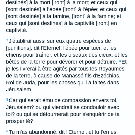
destinés] à la mort [iront] à la mort; et ceux qui
[sont destinés] à l’épée [iront] à l’épée; et ceux qui
[sont destinés] à la famine, [iront] à la famine; et
ceux qui [sont destinés] à la captivité [iront] en
captivité.
J'établirai aussi sur eux quatre espèces de
3
[punitions], dit l'Eternel, l'épée pour tuer, et les
chiens pour traîner, et les oiseaux des cieux, et les
bêtes de la terre pour dévorer et pour détruire.
Et
4
je les livrerai à être agités par tous les Royaumes
de la terre, à cause de Manassé fils d'Ezéchias,
Roi de Juda, pour les choses qu'il a faites dans
Jérusalem.
Car qui serait ému de compassion envers toi,
5
Jérusalem? ou qui viendrait se condouloir avec
toi? ou qui se détournerait pour s'enquérir de ta
prospérité?
Tu m'as abandonné, dit l'Eternel, et tu t'en es
6