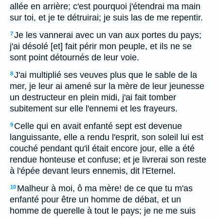
allée en arrière; c'est pourquoi j'étendrai ma main
sur toi, et je te détruirai; je suis las de me repentir.
Je les vannerai avec un van aux portes du pays;
7
j'ai désolé [et] fait périr mon peuple, et ils ne se
sont point détournés de leur voie.
J'ai multiplié ses veuves plus que le sable de la
8
mer, je leur ai amené sur la mère de leur jeunesse
un destructeur en plein midi, j'ai fait tomber
subitement sur elle l'ennemi et les frayeurs.
Celle qui en avait enfanté sept est devenue
9
languissante, elle a rendu l'esprit, son soleil lui est
couché pendant qu'il était encore jour, elle a été
rendue honteuse et confuse; et je livrerai son reste
à l'épée devant leurs ennemis, dit l'Eternel.
Malheur à moi, ô ma mère! de ce que tu m'as
10
enfanté pour être un homme de débat, et un
homme de querelle à tout le pays; je ne me suis