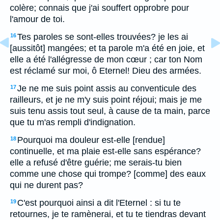
colère; connais que j'ai souffert opprobre pour
l'amour de toi.
Tes paroles se sont-elles trouvées? je les ai
16
[aussitôt] mangées; et ta parole m'a été en joie, et
elle a été l'allégresse de mon cœur ; car ton Nom
est réclamé sur moi, ô Eternel! Dieu des armées.
Je ne me suis point assis au conventicule des
17
railleurs, et je ne m'y suis point réjoui; mais je me
suis tenu assis tout seul, à cause de ta main, parce
que tu m'as rempli d'indignation.
Pourquoi ma douleur est-elle [rendue]
18
continuelle, et ma plaie est-elle sans espérance?
elle a refusé d'être guérie; me serais-tu bien
comme une chose qui trompe? [comme] des eaux
qui ne durent pas?
C'est pourquoi ainsi a dit l'Eternel : si tu te
19
retournes, je te ramènerai, et tu te tiendras devant