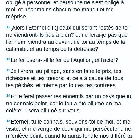
obligé à personne, et personne ne s'est obligé à
moi, et néanmoins chacun me maudit et me
méprise.
[Alors l'Eternel dit :] ceux qui seront restés de toi
11
ne viendront-ils pas à bien? et ne ferai-je pas que
l'ennemi viendra au devant de toi au temps de la
calamité, et au temps de la détresse?
Le fer usera-t-il le fer de l'Aquilon, et l'acier?
12
Je livrerai au pillage, sans en faire le prix, tes
13
richesses et tes trésors; et cela à cause de tous
tes péchés, et même par toutes tes contrées.
Et je ferai passer tes ennemis par un pays que tu
14
ne connais point, car le feu a été allumé en ma
colère, il sera allumé sur vous.
Eternel, tu le connais, souviens-toi de moi, et me
15
visite, et me venge de ceux qui me persécutent; ne
m'enlève point, quand tu auras longtemps différé ta