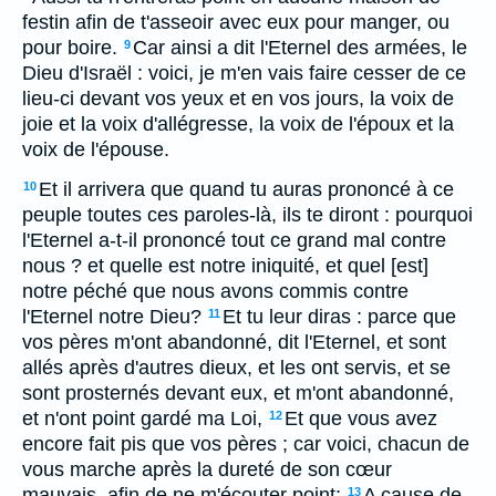
festin afin de t'asseoir avec eux pour manger, ou
pour boire.
Car ainsi a dit l'Eternel des armées, le
9
Dieu d'Israël : voici, je m'en vais faire cesser de ce
lieu-ci devant vos yeux et en vos jours, la voix de
joie et la voix d'allégresse, la voix de l'époux et la
voix de l'épouse.
Et il arrivera que quand tu auras prononcé à ce
10
peuple toutes ces paroles-là, ils te diront : pourquoi
l'Eternel a-t-il prononcé tout ce grand mal contre
nous ? et quelle est notre iniquité, et quel [est]
notre péché que nous avons commis contre
l'Eternel notre Dieu?
Et tu leur diras : parce que
11
vos pères m'ont abandonné, dit l'Eternel, et sont
allés après d'autres dieux, et les ont servis, et se
sont prosternés devant eux, et m'ont abandonné,
et n'ont point gardé ma Loi,
Et que vous avez
12
encore fait pis que vos pères ; car voici, chacun de
vous marche après la dureté de son cœur
mauvais, afin de ne m'écouter point;
A cause de
13