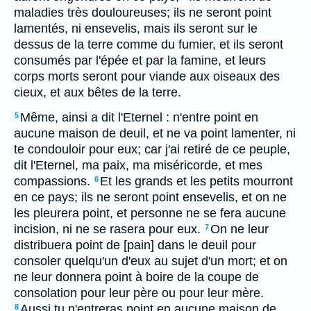
maladies très douloureuses; ils ne seront point
lamentés, ni ensevelis, mais ils seront sur le
dessus de la terre comme du fumier, et ils seront
consumés par l'épée et par la famine, et leurs
corps morts seront pour viande aux oiseaux des
cieux, et aux bêtes de la terre.
Même, ainsi a dit l'Eternel : n'entre point en
5
aucune maison de deuil, et ne va point lamenter, ni
te condouloir pour eux; car j'ai retiré de ce peuple,
dit l'Eternel, ma paix, ma miséricorde, et mes
compassions.
Et les grands et les petits mourront
6
en ce pays; ils ne seront point ensevelis, et on ne
les pleurera point, et personne ne se fera aucune
incision, ni ne se rasera pour eux.
On ne leur
7
distribuera point de [pain] dans le deuil pour
consoler quelqu'un d'eux au sujet d'un mort; et on
ne leur donnera point à boire de la coupe de
consolation pour leur père ou pour leur mère.
Aussi tu n'entreras point en aucune maison de
8