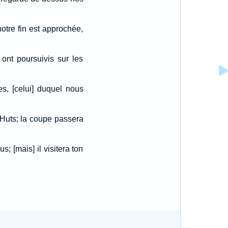
notre fin est approchée,
ont poursuivis sur les
es, [celui] duquel nous
e Huts; la coupe passera
s; [mais] il visitera ton