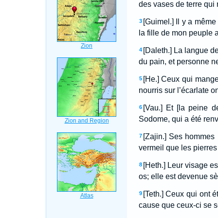
des vases de terre qui 
[Guimel.] Il y a même
3
la fille de mon peuple 
[Daleth.] La langue de
4
du pain, et personne n
[He.] Ceux qui mange
5
nourris sur l’écarlate o
[Vau.] Et [la peine 
6
Sodome, qui a été renv
[Zajin.] Ses hommes h
7
vermeil que les pierres
[Heth.] Leur visage es
8
os; elle est devenue 
[Teth.] Ceux qui ont 
9
cause que ceux-ci se s