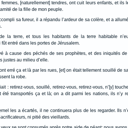
femmes, [naturellement] tendres, ont cuit leurs enfants, et ils 
amité de la fille de mon peuple.
ccompli sa fureur, il a répandu l’ardeur de sa colère, et a allum
.
e la terre, et tous les habitants de la terre habitable n’
i fût entré dans les portes de Jérusalem.
vé à cause des péchés de ses prophètes, et des iniquités de 
 justes au milieu d’elle.
nt erré ça et là par les rues, [et] on était tellement souillé de 
ssent la robe.
it : retirez-vous, souillé, retirez-vous, retirez-vous, n’[y] touch
t été transportés ça et là; on a dit parmi les nations, ils n’y 
ernel les a écartés, il ne continuera plus de les regarder. Ils n
rificateurs, ni pitié des vieillards.
os yeux se sont consumés après notre aide de néant; nous avon