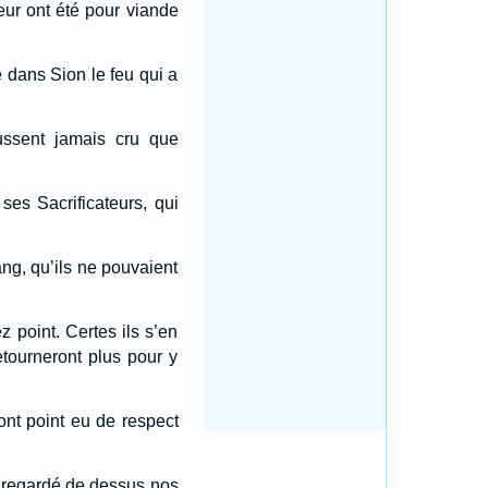
leur ont été pour viande
é dans Sion le feu qui a
eussent jamais cru que
ses Sacrificateurs, qui
sang, qu’ils ne pouvaient
ez point. Certes ils s’en
retourneront plus pour y
’ont point eu de respect
s regardé de dessus nos