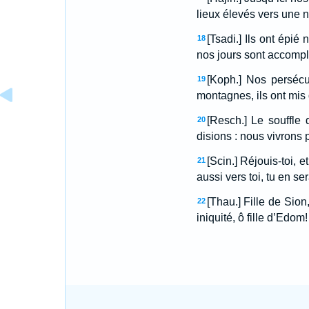
lieux élevés vers une n
[Tsadi.] Ils ont épi
18
nos jours sont accomplis
[Koph.] Nos persécu
19
montagnes, ils ont mis
[Resch.] Le souffle 
20
disions : nous vivrons
[Scin.] Réjouis-toi, 
21
aussi vers toi, tu en se
[Thau.] Fille de Sion,
22
iniquité, ô fille d’Edom