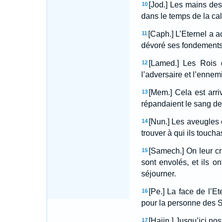
[Jod.] Les mains des 
10
dans le temps de la cal
[Caph.] L’Eternel a a
11
dévoré ses fondements
[Lamed.] Les Rois d
12
l’adversaire et l’ennem
[Mem.] Cela est arri
13
répandaient le sang des
[Nun.] Les aveugles o
14
trouver à qui ils toucha
[Samech.] On leur cria
15
sont envolés, et ils on
séjourner.
[Pe.] La face de l’Et
16
pour la personne des Sac
[Hajin.] Jusqu’ici n
17