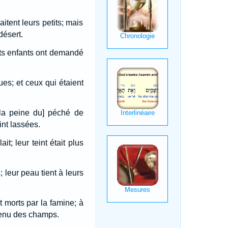
itent leurs petits; mais
désert.
tits enfants ont demandé
es; et ceux qui étaient
 [la peine du] péché de
nt lassées.
t; leur teint était plus
; leur peau tient à leurs
t morts par la famine; à
venu des champs.