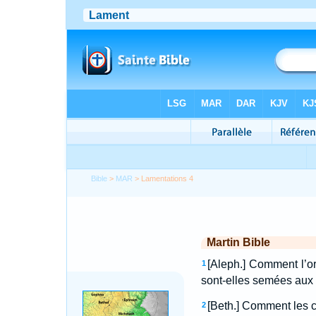
Bible
>
MAR
> Lamentations 4
Martin Bible
[Aleph.] Comment l’or
1
sont-elles semées aux 
[Beth.] Comment les c
2