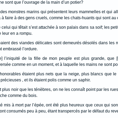
ne sont que l’ouvrage de la main d’un potier?
 des monstres marins qui présentent leurs mammelles et qui alla
a à faire à des gens cruels, comme les chats-huants qui sont au 
 celui qui têtait s’est attachée à son palais dans sa soif; les pe
e leur en a rompu.
aient des viandes délicates sont demeurés désolés dans les ru
nt embrassé l’ordure.
de] l’iniquité de la fille de mon peuple est plus grande, que
ersée comme en un moment, et à laquelle les mains ne sont poi
onorables étaient plus nets que la neige, plus blancs que le lai
 précieuses , et ils étaient polis comme un saphir.
t plus noir que les ténèbres, on ne les connaît point par les rues
sèche comme du bois.
été mis à mort par l’épée, ont été plus heureux que ceux qui son
ont consumés peu à peu, étant transpercés par le défaut du re