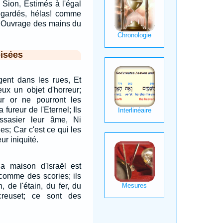
 Sion, Estimés à l'égal
regardés, hélas! comme
, Ouvrage des mains du
isées
argent dans les rues, Et
eux un objet d'horreur;
ur or ne pourront les
 fureur de l'Eternel; Ils
ssasier leur âme, Ni
les; Car c'est ce qui les
ur iniquité.
la maison d'Israël est
comme des scories; ils
n, de l'étain, du fer, du
reuset; ce sont des