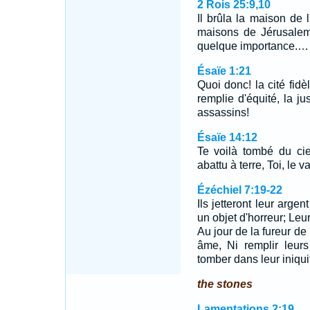
2 Rois 25:9,10
Il brûla la maison de l
maisons de Jérusalem;
quelque importance.…
Ésaïe 1:21
Quoi donc! la cité fidè
remplie d'équité, la ju
assassins!
Ésaïe 14:12
Te voilà tombé du ciel,
abattu à terre, Toi, le 
Ézéchiel 7:19-22
Ils jetteront leur arge
un objet d'horreur; Leur
Au jour de la fureur de 
âme, Ni remplir leurs 
tomber dans leur iniqu
the stones
Lamentations 2:19