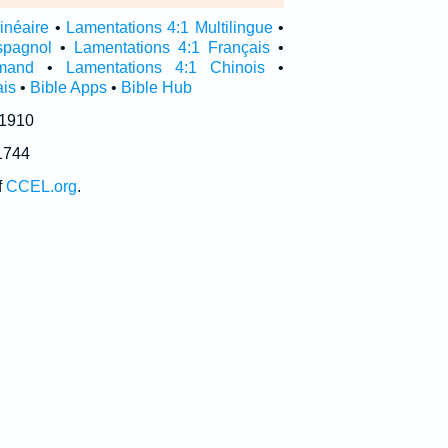
inéaire
•
Lamentations 4:1 Multilingue
•
spagnol
•
Lamentations 4:1 Français
•
emand
•
Lamentations 4:1 Chinois
•
ais
•
Bible Apps
•
Bible Hub
 1910
1744
f
CCEL.org
.