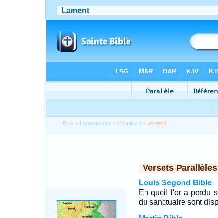
Bible
>
Lamentations
>
Chapitre 4
> Verset 1
Versets Parallèles
Louis Segond Bible
Eh quoi! l'or a perdu s
du sanctuaire sont disp