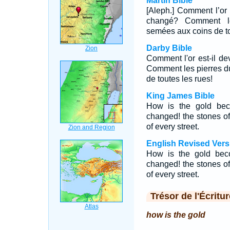
Martin Bible
[Aleph.] Comment l’or e
changé? Comment les
semées aux coins de to
Darby Bible
Comment l'or est-il dev
Comment les pierres du
de toutes les rues!
King James Bible
How is the gold be
changed! the stones of
of every street.
English Revised Vers
How is the gold bec
changed! the stones of
of every street.
Trésor de l'Écritur
how is the gold