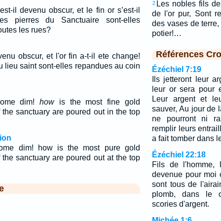
Les nobles fils de
2
st-il devenu obscur, et le fin or s’est-il
de l'or pur, Sont 
 pierres du Sanctuaire sont-elles
des vases de terre
utes les rues?
potier!…
Références Cro
enu obscur, et l'or fin a-t-il ete change!
 lieu saint sont-elles repandues au coin
Ézéchiel 7:19
Ils jetteront leur 
leur or sera pour 
Leur argent et le
come dim!
how
is the most fine gold
sauver, Au jour de la
 the sanctuary are poured out in the top
ne pourront ni ra
remplir leurs entrail
ion
a fait tomber dans le
ome dim! how is the most pure gold
Ézéchiel 22:18
 the sanctuary are poured out at the top
Fils de l'homme, 
devenue pour moi 
sont tous de l'airai
e
plomb, dans le c
scories d'argent.
Michée 1:6