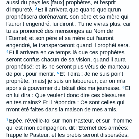
aussi du pays les [faux] prophètes, et l'esprit
d'impureté.
Et il arrivera que quand quelqu'un
3
prophétisera dorénavant, son père et sa mère qui
l'auront engendré, lui diront : Tu ne vivras plus; car
tu as prononcé des mensonges au Nom de
l'Eternel; et son père et sa mère qui l'auront
engendré, le transperceront quand il prophétisera.
Et il arrivera en ce temps-là que ces prophètes
4
seront confus chacun de sa vision, quand il aura
prophétisé; et ils ne seront plus vêtus de manteau
de poil, pour mentir.
Et il dira : Je ne suis point
5
prophète, [mais] je suis un laboureur; car on m'a
appris à gouverner du bétail dès ma jeunesse.
Et
6
on lui dira : Que veulent donc dire ces blessures
en tes mains? Et il répondra : Ce sont celles qui
m'ont été faites dans la maison de mes amis.
Epée, réveille-toi sur mon Pasteur, et sur l'homme
7
qui est mon compagnon, dit l'Eternel des armées;
frappe le Pasteur, et les brebis seront dispersées,