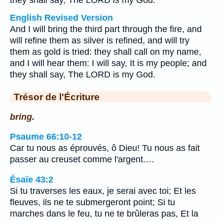
they shall say, The LORD
is
my God.
English Revised Version
And I will bring the third part through the fire, and
will refine them as silver is refined, and will try
them as gold is tried: they shall call on my name,
and I will hear them: I will say, It is my people; and
they shall say, The LORD is my God.
Trésor de l'Écriture
bring.
Psaume 66:10-12
Car tu nous as éprouvés, ô Dieu! Tu nous as fait
passer au creuset comme l'argent.…
Ésaïe 43:2
Si tu traverses les eaux, je serai avec toi; Et les
fleuves, ils ne te submergeront point; Si tu
marches dans le feu, tu ne te brûleras pas, Et la