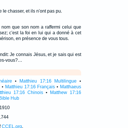
e le chasser, et ils n'ont pas pu.
on nom que son nom a raffermi celui que
z; c'est la foi en lui qui a donné à cet
érison, en présence de vous tous.
ndit: Je connais Jésus, et je sais qui est
êtes-vous?…
néaire
•
Matthieu 17:16 Multilingue
•
l
•
Matthieu 17:16 Français
•
Matthaeus
tthieu 17:16 Chinois
•
Matthew 17:16
Bible Hub
 1910
1744
f
CCEL.org
.