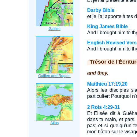
Et je l'ai présenté à tes
Darby Bible
et je l'ai apporte à tes d
King James Bible
And I brought him to th
English Revised Vers
And I brought him to th
Trésor de l'Écritur
and they.
Matthieu 17:19,20
Alors les disciples s'
particulier: Pourquoi
2 Rois 4:29-31
Et Elisée dit à Guéha
dans ta main, et pars.
pas; et si quelqu'un t
mon bâton sur le visag