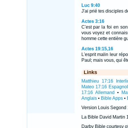
Luc 9:40
J'ai prié tes disciples d
Actes 3:16
C'est par la foi en s
vous voyez et connaisse
homme cette entière gu
Actes 19:15,16
L'esprit malin leur répo
Paul; mais vous, qui 
Links
Matthieu 17:16 Interli
Mateo 17:16 Espagno
17:16 Allemand
•
Ma
Anglais
•
Bible Apps
•
Version Louis Segond
La Bible David Martin 
Darby Bible courtesy o