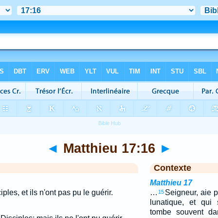
◄
Matthieu 17:16
►
Contexte
Matthieu 17
ples, et ils n'ont pas pu le guérir.
…
Seigneur, aie pi
15
lunatique, et qui 
tombe souvent dan