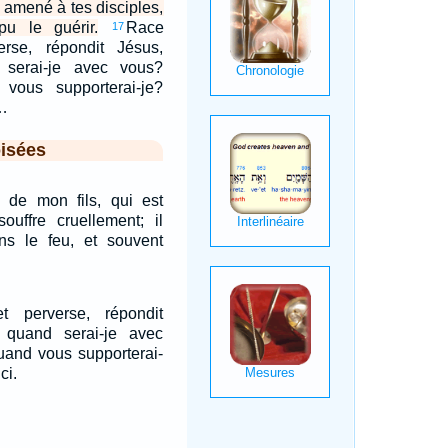
i amené à tes disciples,
pu le guérir.
Race
17
erse, répondit Jésus,
serai-je avec vous?
vous supporterai-je?
.…
isées
é de mon fils, qui est
souffre cruellement; il
s le feu, et souvent
t perverse, répondit
 quand serai-je avec
uand vous supporterai-
ci.