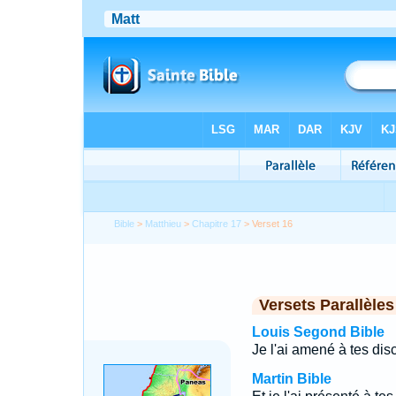
Bible
>
Matthieu
>
Chapitre 17
> Verset 16
Versets Parallèles
Louis Segond Bible
Je l'ai amené à tes disci
Martin Bible