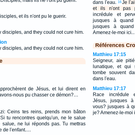
 Disciples; mais ils ne l'ont pu guérir.
dans l'eau.
Je l'a
16
et ils n'ont pas 
incrédule et perv
isciples, et ils n'ont pu le guerir.
jusques à quand 
jusques à quand 
y disciples, and they could not cure him.
Amenez-le-moi ici
ion
Références Cro
y disciples, and they could not cure him.
Matthieu 17:15
e
Seigneur, aie piti
lunatique, et qui 
tombe souvent dan
dans l'eau.
Matthieu 17:17
approchèrent de Jésus, et lui dirent en
Race incrédule e
 n'avons-nous pu chasser ce démon?…
Jésus, jusques à
vous? jusques à q
zi: Ceins tes reins, prends mon bâton
je? Amenez-le-moi i
 Si tu rencontres quelqu'un, ne le salue
e salue, ne lui réponds pas. Tu mettras
e de l'enfant.…