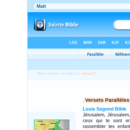
Bible
>
Matthieu
>
Chapitre 23
> Verset 37
Versets Parallèles
Louis Segond Bible
Jérusalem, Jérusalem,
ceux qui te sont en
rassembler tes enfa