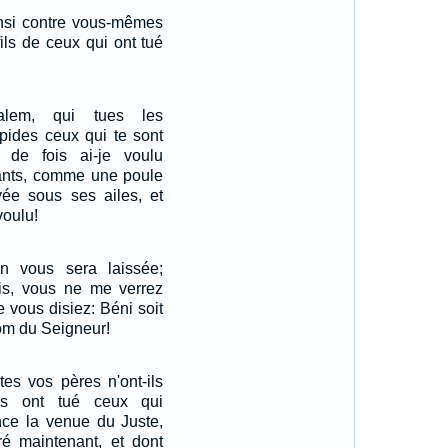
nsi contre vous-mêmes
ils de ceux qui ont tué
salem, qui tues les
apides ceux qui te sont
 de fois ai-je voulu
fants, comme une poule
ée sous ses ailes, et
voulu!
on vous sera laissée;
dis, vous ne me verrez
e vous disiez: Béni soit
nom du Seigneur!
es vos pères n'ont-ils
ls ont tué ceux qui
nce la venue du Juste,
ré maintenant, et dont