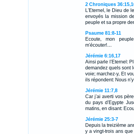
2 Chroniques 36:15,1
L'Eternel, le Dieu de 
envoyés la mission de 
peuple et sa propre d
Psaume 81:8-11
Ecoute, mon peuple! 
m'écouter!…
Jérémie 6:16,17
Ainsi parle l'Eternel: 
demandez quels sont le
voie; marchez-y, Et vo
ils répondent: Nous n
Jérémie 11:7,8
Car j'ai averti vos père
du pays d'Egypte Jusq
matins, en disant: Eco
Jérémie 25:3-7
Depuis la treizième ann
y a vingt-trois ans que