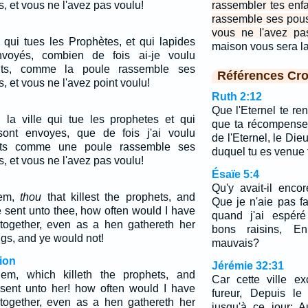
, et vous ne l'avez pas voulu!
rassembler tes en
rassemble ses pous
vous ne l'avez pa
 qui tues les Prophètes, et qui lapides
maison vous sera l
voyés, combien de fois ai-je voulu
nts, comme la poule rassemble ses
Références Cro
, et vous ne l'avez point voulu!
Ruth 2:12
Que l'Eternel te ren
 la ville qui tue les prophetes et qui
que ta récompense 
sont envoyes, que de fois j'ai voulu
de l'Eternel, le Dieu
nts comme une poule rassemble ses
duquel tu es venue t
, et vous ne l'avez pas voulu!
Ésaïe 5:4
Qu'y avait-il enco
lem,
thou
that killest the prophets, and
Que je n'aie pas fa
 sent unto thee, how often would I have
quand j'ai espéré
 together, even as a hen gathereth her
bons raisins, En
gs, and ye would not!
mauvais?
ion
Jérémie 32:31
em, which killeth the prophets, and
Car cette ville e
 sent unto her! how often would I have
fureur, Depuis le
 together, even as a hen gathereth her
jusqu'à ce jour; A