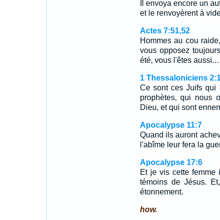
Il envoya encore un autre
et le renvoyèrent à vi
Actes 7:51,52
Hommes au cou raide, i
vous opposez toujours
été, vous l'êtes aussi.
1 Thessaloniciens 2:
Ce sont ces Juifs qui 
prophètes, qui nous o
Dieu, et qui sont enne
Apocalypse 11:7
Quand ils auront achev
l'abîme leur fera la guer
Apocalypse 17:6
Et je vis cette femme
témoins de Jésus. Et,
étonnement.
how.