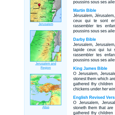
poussins sous ses ailes
Martin Bible
Jérusalem, Jérusalem,
ceux qui te sont en
rassembler tes enfa
poussins sous ses ailes
Darby Bible
Jerusalem, Jerusalem,
lapide ceux qui lui 
rassembler tes enfa
poussins sous ses ailes
King James Bible
O Jerusalem, Jerusa
stonest them which are
gathered thy children
chickens under
her
win
English Revised Vers
O Jerusalem, Jerusal
stoneth them that are
gathered thy children