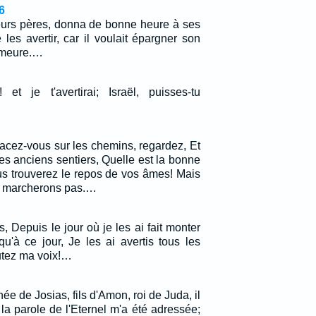
6
leurs pères, donna de bonne heure à ses
les avertir, car il voulait épargner son
emeure.…
et je t'avertirai; Israël, puisses-tu
Placez-vous sur les chemins, regardez, Et
s anciens sentiers, Quelle est la bonne
us trouverez le repos de vos âmes! Mais
'y marcherons pas.…
s, Depuis le jour où je les ai fait monter
u'à ce jour, Je les ai avertis tous les
utez ma voix!…
ée de Josias, fils d'Amon, roi de Juda, il
 la parole de l'Eternel m'a été adressée;