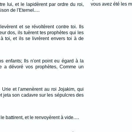
vous avez été les me
re lui, et le lapidèrent par ordre du roi,
ison de l'Eternel.…
vèrent et se révoltèrent contre toi. Ils
 leur dos, ils tuèrent tes prophètes qui les
à toi, et ils se livrèrent envers toi à de
s enfants; Ils n'ont point eu égard à la
aive a dévoré vos prophètes, Comme un
te Urie et l'amenèrent au roi Jojakim, qui
 et jeta son cadavre sur les sépulcres des
s le battirent, et le renvoyèrent à vide.…