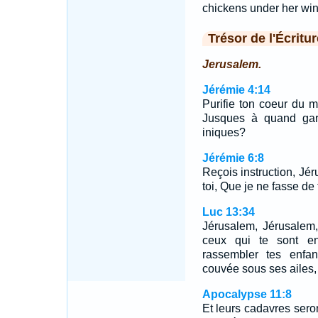
chickens under her win
Trésor de l'Écritur
Jerusalem.
Jérémie 4:14
Purifie ton coeur du m
Jusques à quand gar
iniques?
Jérémie 6:8
Reçois instruction, Jé
toi, Que je ne fasse de 
Luc 13:34
Jérusalem, Jérusalem,
ceux qui te sont en
rassembler tes enfa
couvée sous ses ailes, 
Apocalypse 11:8
Et leurs cadavres seron