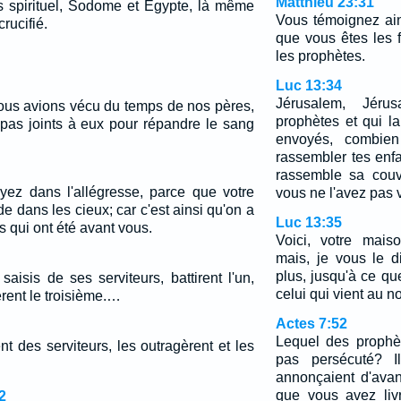
Matthieu 23:31
 spirituel, Sodome et Egypte, là même
Vous témoignez ai
rucifié.
que vous êtes les f
les prophètes.
Luc 13:34
Jérusalem, Jéru
nous avions vécu du temps de nos pères,
prophètes et qui l
pas joints à eux pour répandre le sang
envoyés, combien
rassembler tes en
rassemble sa couv
yez dans l'allégresse, parce que votre
vous ne l'avez pas 
 dans les cieux; car c'est ainsi qu'on a
Luc 13:35
 qui ont été avant vous.
Voici, votre mais
mais, je vous le 
plus, jusqu'à ce qu
saisis de ses serviteurs, battirent l'un,
celui qui vient au 
dèrent le troisième.…
Actes 7:52
Lequel des prophèt
ent des serviteurs, les outragèrent et les
pas persécuté? I
annonçaient d'ava
que vous avez liv
2