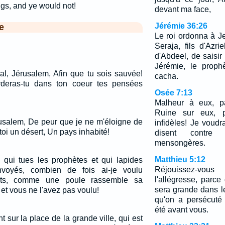
gs, and ye would not!
devant ma face,
Jérémie 36:26
e
Le roi ordonna à Je
Seraja, fils d'Azri
d'Abdeel, de saisir 
Jérémie, le prophè
al, Jérusalem, Afin que tu sois sauvée!
cacha.
deras-tu dans ton coeur tes pensées
Osée 7:13
Malheur à eux, pa
Ruine sur eux, p
rusalem, De peur que je ne m'éloigne de
infidèles! Je voudr
toi un désert, Un pays inhabité!
disent contre
mensongères.
Matthieu 5:12
 qui tues les prophètes et qui lapides
Réjouissez-vo
voyés, combien de fois ai-je voulu
l'allégresse, parc
nts, comme une poule rassemble sa
sera grande dans le
et vous ne l'avez pas voulu!
qu'on a persécuté
été avant vous.
t sur la place de la grande ville, qui est