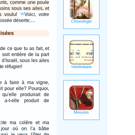
fants, comme une poule
sins sous ses ailes, et
s voulu!
Voici, votre
38
aissée déserte;…
isées
de ce que tu as fait, et
soit entière de la part
 d'Israël, sous les ailes
e réfugier!
re à faire à ma vigne,
it pour elle? Pourquoi,
 qu'elle produirait de
 a-t-elle produit de
xcite ma colère et ma
 jour où on l'a bâtie
ussi je veux l'ôter de