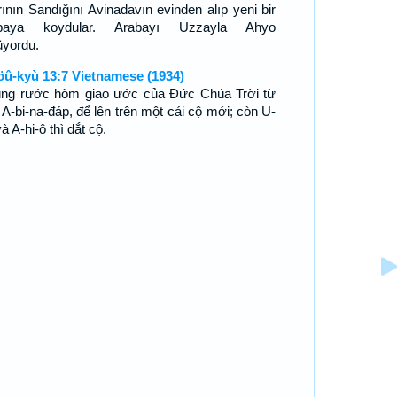
rının Sandığını Avinadavın evinden alıp yeni bir
abaya koydular. Arabayı Uzzayla Ahyo
üyordu.
öû-kyù 13:7 Vietnamese (1934)
ng rước hòm giao ước của Ðức Chúa Trời từ
 A-bi-na-đáp, để lên trên một cái cộ mới; còn U-
à A-hi-ô thì dắt cộ.