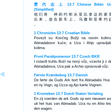
歷 代 志 上 13:7 Chinese Bible: Un
(Simplified)
他 们 将 神 的 约 柜 从 亚 比 拿 达 的 家 
出 来 ， 放 在 新 车 上 。 乌 撒 和 亚 希 约 
。
1 Chronicles 13:7 Croatian Bible
Povezli su Kovčeg Božji na novim kolim
Abinadabove kuće; a Uza i Ahjo upravljal
kolima.
První Paralipomenon 13:7 Czech BKR
I vstavili truhlu Boží na nový vůz, vzavše ji z 
Abinadabova, Uza pak a Achio spravovali vůz.
Første Krønikebog 13:7 Danish
De førte da Guds Ark bort fra Abinadabs Hus
en ny Vogn, og Uzza og Ajo kørte Vognen.
1 Kronieken 13:7 Dutch Staten Vertaling
En zij voerden de ark Gods op een nieuwen w
uit het huis van Abinadab. Uza nu en Ahio lei
den wagen.