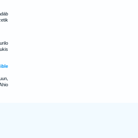
ádáb
etik
rilo
ukis
ible
uun,
Ahio