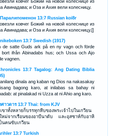
овезли ковчег Божий на новой колеснице из
а Авинадава; и Оза и Ахия вели колесницу.
 Паралипоменон 13:7 Russian koi8r
овезли ковчег Божий на новой колеснице из
а Авинадава; и Оза и Ахия вели колесницу.[]
nikeboken 13:7 Swedish (1917)
 de satte Guds ark på en ny vagn och förde
 bort ifrån Abinadabs hus; och Ussa och Ajo
de vagnen.
hronicles 13:7 Tagalog: Ang Dating Biblia
05)
kanilang dinala ang kaban ng Dios na nakasakay
isang bagong karo, at inilabas sa bahay ni
adab: at pinalakad ni Uzza at ni Ahio ang karo.
งศาวดาร 13:7 Thai: from KJV
เขาทั้งหลายก็บรรทุกหีบของพระเจ้าไปในเกวียน
มใหม่จากเรือนของอาบีนาดับ และอุสซาห์กับอาหิ
ป็นคนขับเกวียน
arihler 13:7 Turkish