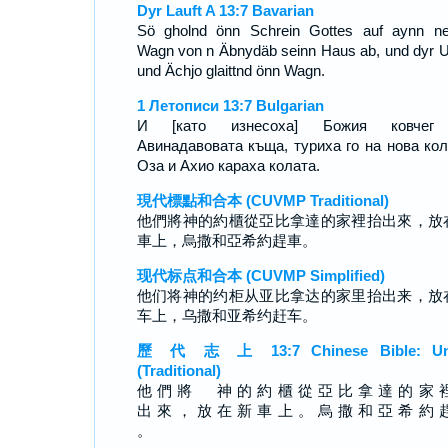
Dyr Lauft A 13:7 Bavarian
Sö gholnd önn Schrein Gottes auf aynn n
Wagn von n Äbnydäb seinn Haus ab, und dyr 
und Ächjo glaittnd önn Wagn.
1 Летописи 13:7 Bulgarian
И [като изнесоха] Божия ковчег
Авинадавовата къща, туриха го на нова кол
Оза и Ахио караха колата.
現代標點和合本 (CUVMP Traditional)
他們將神的約櫃從亞比拿達的家裡抬出來，放
車上，烏撒和亞希約趕車。
现代标点和合本 (CUVMP Simplified)
他们将神的约柜从亚比拿达的家里抬出来，放
车上，乌撒和亚希约赶车。
歷 代 志 上 13:7 Chinese Bible: Un
(Traditional)
他 們 將 神 的 約 櫃 從 亞 比 拿 達 的 家 
出 來 ， 放 在 新 車 上 。 烏 撒 和 亞 希 約 
。