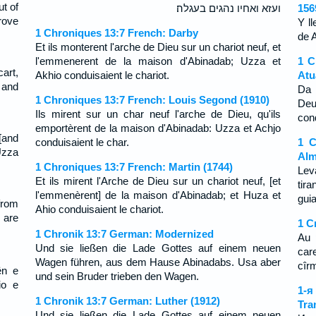
t of
ועזא ואחיו נהגים בעגלה׃
156
rove
Y l
1 Chroniques 13:7 French: Darby
de 
Et ils monterent l'arche de Dieu sur un chariot neuf, et
l'emmenerent de la maison d'Abinadab; Uzza et
1 C
art,
Akhio conduisaient le chariot.
Atu
 and
Da 
1 Chroniques 13:7 French: Louis Segond (1910)
De
Ils mirent sur un char neuf l'arche de Dieu, qu'ils
con
emportèrent de la maison d'Abinadab: Uzza et Achjo
[and
conduisaient le char.
1 C
Uzza
Alm
1 Chroniques 13:7 French: Martin (1744)
Lev
Et ils mirent l'Arche de Dieu sur un chariot neuf, [et
tir
l'emmenèrent] de la maison d'Abinadab; et Huza et
gui
from
Ahio conduisaient le chariot.
 are
1 C
1 Chronik 13:7 German: Modernized
Au 
Und sie ließen die Lade Gottes auf einem neuen
car
Wagen führen, aus dem Hause Abinadabs. Usa aber
cîr
ën e
und sein Bruder trieben den Wagen.
io e
1-
1 Chronik 13:7 German: Luther (1912)
Tra
Und sie ließen die Lade Gottes auf einem neuen