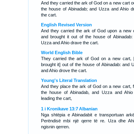
And they carried the ark of God on a new cart ou
the house of Abinadab; and Uzza and Ahio d
the cart.
English Revised Version
And they carried the ark of God upon a new c
and brought it out of the house of Abinadab:
Uzza and Ahio drave the cart.
World English Bible
They carried the ark of God on a new cart, 
brought it] out of the house of Abinadab: and 
and Ahio drove the cart.
Young's Literal Translation
And they place the ark of God on a new cart, 
the house of Abinadab, and Uzza and Ahio
leading the cart,
1 i Kronikave 13:7 Albanian
Nga shtëpia e Abinadabit e transportuan ark
Perëndisë mbi një qerre të re. Uza dhe Ah
ngisnin qerren.