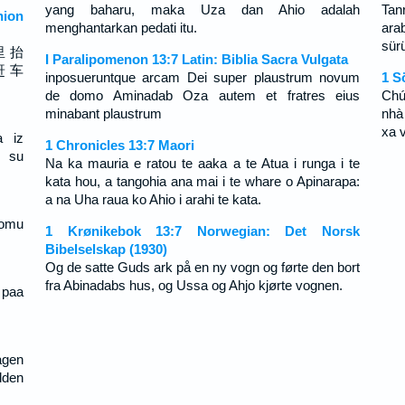
yang baharu, maka Uza dan Ahio adalah
Tan
ion
menghantarkan pedati itu.
ar
sür
里 抬
I Paralipomenon 13:7 Latin: Biblia Sacra Vulgata
赶 车
inposueruntque arcam Dei super plaustrum novum
1 S
de domo Aminadab Oza autem et fratres eius
Chú
minabant plaustrum
nhà
xa v
a iz
1 Chronicles 13:7 Maori
i su
Na ka mauria e ratou te aaka a te Atua i runga i te
kata hou, a tangohia ana mai i te whare o Apinarapa:
a na Uha raua ko Ahio i arahi te kata.
domu
1 Krønikebok 13:7 Norwegian: Det Norsk
Bibelselskap (1930)
Og de satte Guds ark på en ny vogn og førte den bort
fra Abinadabs hus, og Ussa og Ahjo kjørte vognen.
 paa
agen
dden