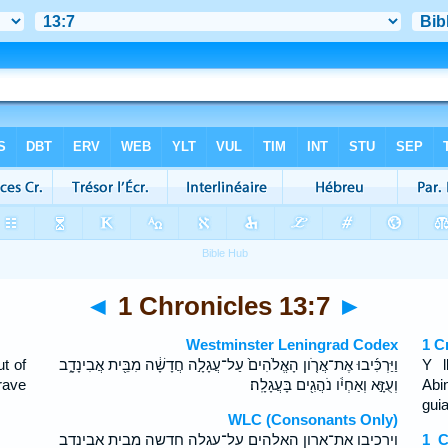
◄
1 Chronicles 13:7
►
Westminster Leningrad Codex
1 C
t of
וַיַּרְכִּ֜יבוּ אֶת־אֲרֹ֤ון הָאֱלֹהִים֙ עַל־עֲגָלָ֣ה חֲדָשָׁ֔ה מִבֵּ֖ית אֲבִינָדָ֑ב
Y l
rave
וְעֻזָּ֣א וְאַחְיֹ֔ו נֹהֲגִ֖ים בָּעֲגָלָֽה׃
Abi
guia
WLC (Consonants Only)
וירכיבו את־ארון האלהים על־עגלה חדשה מבית אבינדב
1 C