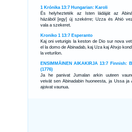
1 Krónika 13:7 Hungarian: Karoli
És helyhezteték az Isten ládáját az Abin
házából [egy] új szekérre; Uzza és Ahió vez
vala a szekeret.
Kroniko 1 13:7 Esperanto
Kaj oni veturigis la keston de Dio sur nova vetu
el la domo de Abinadab, kaj Uza kaj Ahxjo kond
la veturilon.
ENSIMMÄINEN AIKAKIRJA 13:7 Finnish: B
(1776)
Ja he panivat Jumalan arkin uuteen vaun
veivät sen Abinadabin huoneesta, ja Ussa ja 
ajoivat vaunua.