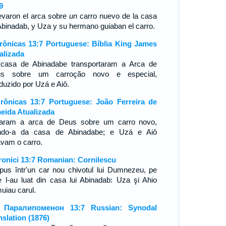
9
levaron el arca sobre
un
carro nuevo de la casa
Abinadab, y Uza y su hermano guiaban el carro.
rônicas 13:7 Portuguese: Bíblia King James
alizada
casa de Abinadabe transportaram a Arca de
us sobre um carroção novo e especial,
duzido por Uzá e Aiô.
rônicas 13:7 Portuguese: João Ferreira de
eida Atualizada
aram a arca de Deus sobre um carro novo,
ando-a da casa de Abinadabe; e Uzá e Aiô
avam o carro.
ronici 13:7 Romanian: Cornilescu
pus într'un car nou chivotul lui Dumnezeu, pe
e l-au luat din casa lui Abinadab: Uza şi Ahio
muiau carul.
я Паралипоменон 13:7 Russian: Synodal
nslation (1876)