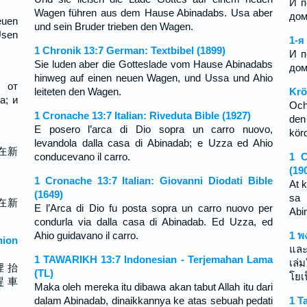
И п
Wagen führen aus dem Hause Abinadabs. Usa aber
дом
euen
und sein Bruder trieben den Wagen.
Usen
1-я
1 Chronik 13:7 German: Textbibel (1899)
И п
Sie luden aber die Gotteslade vom Hause Abinadabs
дом
hinweg auf einen neuen Wagen, und Ussa und Ahio
 от
leiteten den Wagen.
Krö
а; и
Och
1 Cronache 13:7 Italian: Riveduta Bible (1927)
den
E posero l’arca di Dio sopra un carro nuovo,
kör
levandola dalla casa di Abinadab; e Uzza ed Ahio
在新
conducevano il carro.
1 C
(19
1 Cronache 13:7 Italian: Giovanni Diodati Bible
At 
(1649)
sa 
在新
E l’Arca di Dio fu posta sopra un carro nuovo per
Abin
condurla via dalla casa di Abinadab. Ed Uzza, ed
Ahio guidavano il carro.
1 พ
ion
และ
1 TAWARIKH 13:7 Indonesian - Terjemahan Lama
เล่
裡 抬
(TL)
โยเ
趕 車
Maka oleh mereka itu dibawa akan tabut Allah itu dari
dalam Abinadab, dinaikkannya ke atas sebuah pedati
1 T