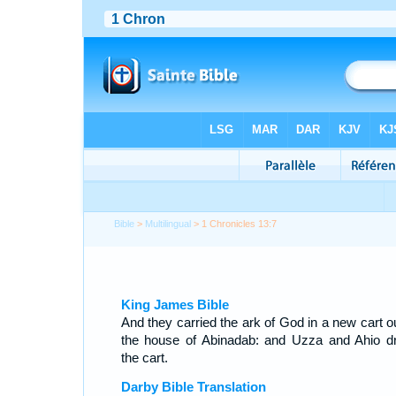
Bible
>
Multilingual
> 1 Chronicles 13:7
King James Bible
And they carried the ark of God in a new cart ou
the house of Abinadab: and Uzza and Ahio d
the cart.
Darby Bible Translation