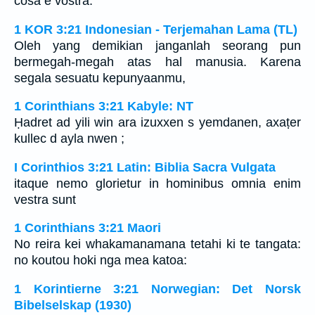
cosa è vostra.
1 KOR 3:21 Indonesian - Terjemahan Lama (TL)
Oleh yang demikian janganlah seorang pun
bermegah-megah atas hal manusia. Karena
segala sesuatu kepunyaanmu,
1 Corinthians 3:21 Kabyle: NT
Ḥadret ad yili win ara izuxxen s yemdanen, axaṭer
kullec d ayla nwen ;
I Corinthios 3:21 Latin: Biblia Sacra Vulgata
itaque nemo glorietur in hominibus omnia enim
vestra sunt
1 Corinthians 3:21 Maori
No reira kei whakamanamana tetahi ki te tangata:
no koutou hoki nga mea katoa:
1 Korintierne 3:21 Norwegian: Det Norsk
Bibelselskap (1930)