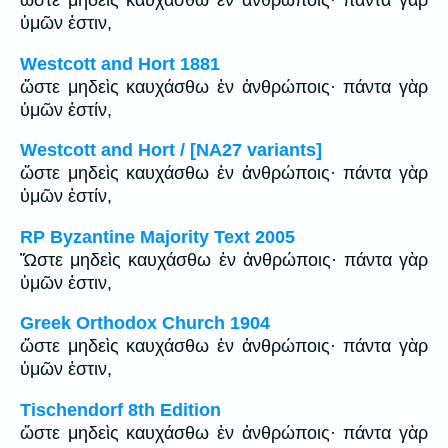
ὥστε μηδεὶς καυχάσθω ἐν ἀνθρώποις· πάντα γὰρ
ὑμῶν ἐστιν,
Westcott and Hort 1881
ὥστε μηδεὶς καυχάσθω ἐν ἀνθρώποις· πάντα γὰρ
ὑμῶν ἐστίν,
Westcott and Hort / [NA27 variants]
ὥστε μηδεὶς καυχάσθω ἐν ἀνθρώποις· πάντα γὰρ
ὑμῶν ἐστίν,
RP Byzantine Majority Text 2005
Ὥστε μηδεὶς καυχάσθω ἐν ἀνθρώποις· πάντα γὰρ
ὑμῶν ἐστιν,
Greek Orthodox Church 1904
ὥστε μηδεὶς καυχάσθω ἐν ἀνθρώποις· πάντα γὰρ
ὑμῶν ἐστιν,
Tischendorf 8th Edition
ὥστε μηδεὶς καυχάσθω ἐν ἀνθρώποις· πάντα γὰρ