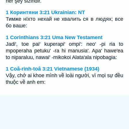
her şey sizindir.
1 Коринтяни 3:21 Ukrainian: NT
Тимже нїхто нехай не хвалить ся в людях; все
бо ваше:
1 Corinthians 3:21 Uma New Testament
Jadi', toe pai' kuperapi' ompi': neo' -pi ria to
mpoperaha petuku' -ra hi manusia'. Apa' hawe'ea
to niparaluu, nawai' -mikokoi Alata'ala nipobagia:
1 Coâ-rinh-toâ 3:21 Vietnamese (1934)
Vậy, chớ ai khoe mình về loài người, vì mọi sự đều
thuộc về anh em: