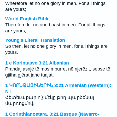
Wherefore let no one glory in men. For all things
are yours;
World English Bible
Therefore let no one boast in men. For all things
are yours,
Young's Literal Translation
So then, let no one glory in men, for all things are
yours,
1 e Korintasve 3:21 Albanian
Prandaj asnjë të mos mburret në njerëzit, sepse të
gjitha gjërat janë tuajat;
1 ԿՈՐՆԹԱՑԻՆԵՐԻՆ 3:21 Armenian (Western):
NT
Հետեւաբար ո՛չ մէկը թող պարծենայ
մարդոցմով.
1 Corinthianoetara. 3:21 Basque (Navarro-