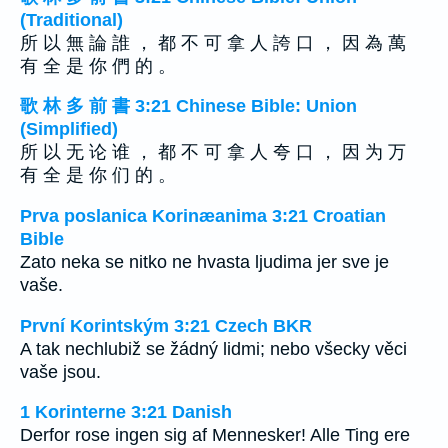
(Traditional)
所 以 無 論 誰 ， 都 不 可 拿 人 誇 口 ， 因 為 萬
有 全 是 你 們 的 。
歌 林 多 前 書 3:21 Chinese Bible: Union
(Simplified)
所 以 无 论 谁 ， 都 不 可 拿 人 夸 口 ， 因 为 万
有 全 是 你 们 的 。
Prva poslanica Korinæanima 3:21 Croatian
Bible
Zato neka se nitko ne hvasta ljudima jer sve je
vaše.
První Korintským 3:21 Czech BKR
A tak nechlubiž se žádný lidmi; nebo všecky věci
vaše jsou.
1 Korinterne 3:21 Danish
Derfor rose ingen sig af Mennesker! Alle Ting ere