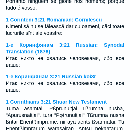
Portanto ninguém se glorie nos homens; porque
tudo é vosso;
1 Corinteni 3:21 Romanian: Cornilescu
Nimeni să nu se fălească dar cu oameni, căci toate
lucrurile sînt ale voastre:
1-е Коринфянам 3:21 Russian: Synodal
Translation (1876)
Итак никто не хвались человеками, ибо все
ваше:
1-е Коринфянам 3:21 Russian koi8r
Итак никто не хвались человеками, ибо все
ваше:
1 Corinthians 3:21 Shuar New Testament
Tuma asamtai "Pßprunuitjai Tßrumna nusha,
"Apurusnaitjai", tura "Pφtrunuitjai" Tßrumna nusha
ßntar Enentßimprume, nii aya aents ßsarmatai. Tu
Enentßimprarum warasairap. Antsu nekaatarum.