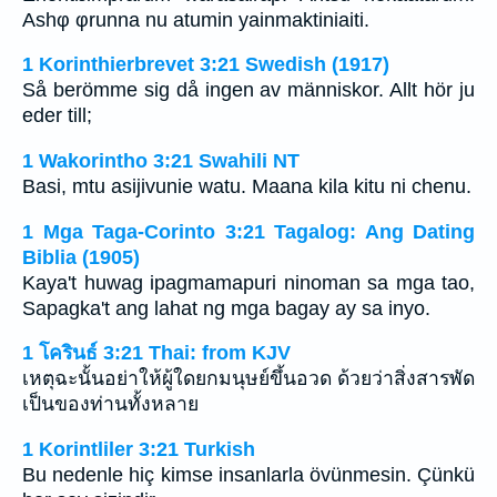
Ashφ φrunna nu atumin yainmaktiniaiti.
1 Korinthierbrevet 3:21 Swedish (1917)
Så berömme sig då ingen av människor. Allt hör ju
eder till;
1 Wakorintho 3:21 Swahili NT
Basi, mtu asijivunie watu. Maana kila kitu ni chenu.
1 Mga Taga-Corinto 3:21 Tagalog: Ang Dating
Biblia (1905)
Kaya't huwag ipagmamapuri ninoman sa mga tao,
Sapagka't ang lahat ng mga bagay ay sa inyo.
1 โครินธ์ 3:21 Thai: from KJV
เหตุฉะนั้นอย่าให้ผู้ใดยกมนุษย์ขึ้นอวด ด้วยว่าสิ่งสารพัด
เป็นของท่านทั้งหลาย
1 Korintliler 3:21 Turkish
Bu nedenle hiç kimse insanlarla övünmesin. Çünkü