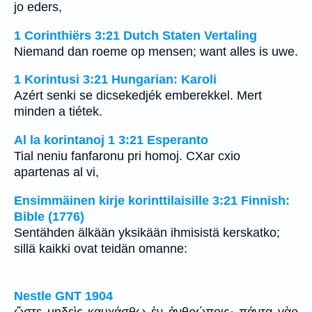
jo eders,
1 Corinthiërs 3:21 Dutch Staten Vertaling
Niemand dan roeme op mensen; want alles is uwe.
1 Korintusi 3:21 Hungarian: Karoli
Azért senki se dicsekedjék emberekkel. Mert
minden a tiétek.
Al la korintanoj 1 3:21 Esperanto
Tial neniu fanfaronu pri homoj. CXar cxio
apartenas al vi,
Ensimmäinen kirje korinttilaisille 3:21 Finnish:
Bible (1776)
Sentähden älkään yksikään ihmisistä kerskatko;
sillä kaikki ovat teidän omanne:
Nestle GNT 1904