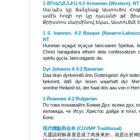
1 ՅՈՎՀԱՆՆԷՍ 4:2 Armenian (Western): NT
Սա՛պէս կը ճանչնաք Աստուծոյ Հոգի
ամէն հոգի որ կը դաւանի թէ Յիս
Քրիստոս մարմինով եկաւ, Աստուծմէ է
1 S. Ioannec. 4:2 Basque (Navarro-Labourd
NT
Hunetan eçagut eçaçue Iaincoaren Spiritua. I
Christ haraguitara ethorri dela confessatzen 
spiritu gucia, Iaincoaganic da.
Dyr Johanns A 4:2 Bavarian
Daa dran dyrkenntß önn Gottesgeist: Ayn Ieder
bekennt, däß dyr Iesen waarhaft dyr Me
wordne Heiland ist, der haat dös aau von n Herr
1 Йоаново 4:2 Bulgarian
По това познавайте Божия Дух: всеки дух, к
изповяда, че Исус Христос дойде в плът, 
Бога;
現代標點和合本 (CUVMP Traditional)
凡靈認耶穌基督是成了肉身來的，就是出於神