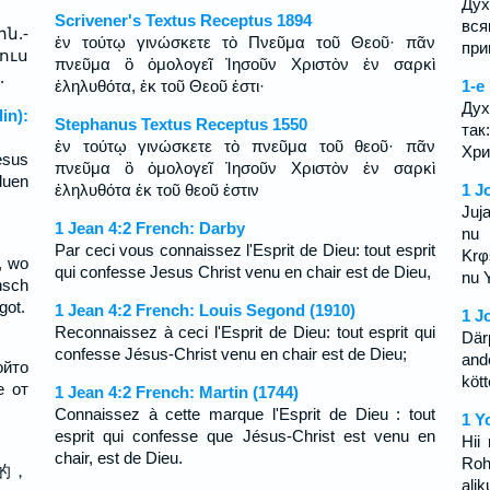
Дух
Scrivener's Textus Receptus 1894
вся
ն.-
ἐν τούτῳ γινώσκετε τὸ Πνεῦμα τοῦ Θεοῦ· πᾶν
при
ուս
πνεῦμα ὃ ὁμολογεῖ Ἰησοῦν Χριστὸν ἐν σαρκὶ
.
ἐληλυθότα, ἐκ τοῦ Θεοῦ ἐστι·
1-e
Дух
in):
Stephanus Textus Receptus 1550
так
ἐν τούτῳ γινώσκετε τὸ πνεῦμα τοῦ θεοῦ· πᾶν
Хри
esus
πνεῦμα ὃ ὁμολογεῖ Ἰησοῦν Χριστὸν ἐν σαρκὶ
duen
ἐληλυθότα ἐκ τοῦ θεοῦ ἐστιν
1 J
Juj
1 Jean 4:2 French: Darby
nu 
Par ceci vous connaissez l'Esprit de Dieu: tout esprit
Krφ
, wo
qui confesse Jesus Christ venu en chair est de Dieu,
nu 
nsch
got.
1 Jean 4:2 French: Louis Segond (1910)
1 J
Reconnaissez à ceci l'Esprit de Dieu: tout esprit qui
Där
confesse Jésus-Christ venu en chair est de Dieu;
and
ойто
kött
е от
1 Jean 4:2 French: Martin (1744)
Connaissez à cette marque l'Esprit de Dieu : tout
1 Y
esprit qui confesse que Jésus-Christ est venu en
Hii
chair, est de Dieu.
Roh
的，
ali