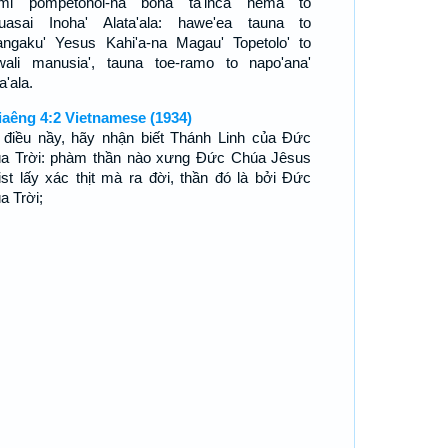
-mi pompetonoi-na bona ta'inca hema to
uasai Inoha' Alata'ala: hawe'ea tauna to
ngaku' Yesus Kahi'a-na Magau' Topetolo' to
ali manusia', tauna toe-ramo to napo'ana'
a'ala.
iaêng 4:2 Vietnamese (1934)
 điều nầy, hãy nhận biết Thánh Linh của Ðức
a Trời: phàm thần nào xưng Ðức Chúa Jêsus
ist lấy xác thịt mà ra đời, thần đó là bởi Ðức
a Trời;