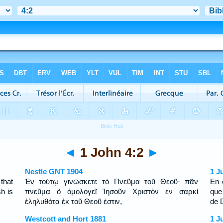
◄
1 John 4:2
►
Nestle GNT 1904
1 J
that
Ἐν τούτῳ γινώσκετε τὸ Πνεῦμα τοῦ Θεοῦ· πᾶν
En 
h is
πνεῦμα ὃ ὁμολογεῖ Ἰησοῦν Χριστὸν ἐν σαρκὶ
que
ἐληλυθότα ἐκ τοῦ Θεοῦ ἐστιν,
de 
Westcott and Hort 1881
1 J