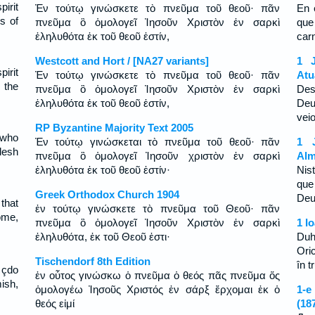
irit
Ἐν τούτῳ γινώσκετε τὸ πνεῦμα τοῦ θεοῦ· πᾶν
En 
s of
πνεῦμα ὃ ὁμολογεῖ Ἰησοῦν Χριστὸν ἐν σαρκὶ
que
ἐληλυθότα ἐκ τοῦ θεοῦ ἐστίν,
car
Westcott and Hort / [NA27 variants]
1 J
irit
Ἐν τούτῳ γινώσκετε τὸ πνεῦμα τοῦ θεοῦ· πᾶν
Atu
 the
πνεῦμα ὃ ὁμολογεῖ Ἰησοῦν Χριστὸν ἐν σαρκὶ
Des
ἐληλυθότα ἐκ τοῦ θεοῦ ἐστίν,
Deu
vei
RP Byzantine Majority Text 2005
 who
Ἐν τούτῳ γινώσκεται τὸ πνεῦμα τοῦ θεοῦ· πᾶν
1 
lesh
πνεῦμα ὃ ὁμολογεῖ Ἰησοῦν χριστὸν ἐν σαρκὶ
Alm
ἐληλυθότα ἐκ τοῦ θεοῦ ἐστίν·
Nis
que
Greek Orthodox Church 1904
De
that
ἐν τούτῳ γινώσκετε τὸ πνεῦμα τοῦ Θεοῦ· πᾶν
ome,
πνεῦμα ὃ ὁμολογεῖ Ἰησοῦν Χριστὸν ἐν σαρκὶ
1 I
ἐληλυθότα, ἐκ τοῦ Θεοῦ ἐστι·
Duh
Ori
Tischendorf 8th Edition
în 
 çdo
ἐν οὗτος γινώσκω ὁ πνεῦμα ὁ θεός πᾶς πνεῦμα ὅς
ish,
ὁμολογέω Ἰησοῦς Χριστός ἐν σάρξ ἔρχομαι ἐκ ὁ
1-e
θεός εἰμί
(18