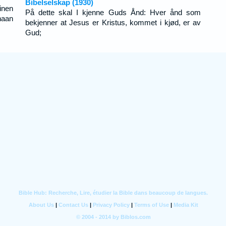
Bibelselskap (1930)
inen
På dette skal I kjenne Guds Ånd: Hver ånd som
haan
bekjenner at Jesus er Kristus, kommet i kjød, er av
Gud;