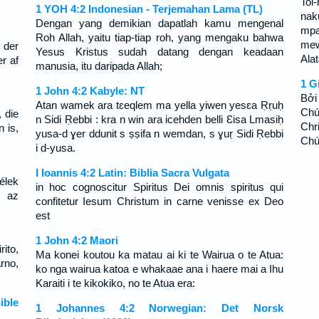
Toi
1 YOH 4:2 Indonesian - Terjemahan Lama (TL)
nak
Dengan yang demikian dapatlah kamu mengenal
mpa
Roh Allah, yaitu tiap-tiap roh, yang mengaku bahwa
mew
 der
Yesus Kristus sudah datang dengan keadaan
Alat
r af
manusia, itu daripada Allah;
1 G
1 John 4:2 Kabyle: NT
Bởi
Atan wamek ara tɛeqlem ma yella yiwen yesɛa Ṛṛuḥ
Chú
 die
n Sidi Ṛebbi : kra n win ara icehden belli Ɛisa Lmasiḥ
Chr
 is,
yusa-d ɣer ddunit s ṣṣifa n wemdan, s ɣuṛ Sidi Ṛebbi
Chú
i d-yusa.
I Ioannis 4:2 Latin: Biblia Sacra Vulgata
élek
in hoc cognoscitur Spiritus Dei omnis spiritus qui
, az
confitetur Iesum Christum in carne venisse ex Deo
est
1 John 4:2 Maori
ito,
Ma konei koutou ka matau ai ki te Wairua o te Atua:
rno,
ko nga wairua katoa e whakaae ana i haere mai a Ihu
Karaiti i te kikokiko, no te Atua era:
ible
1 Johannes 4:2 Norwegian: Det Norsk