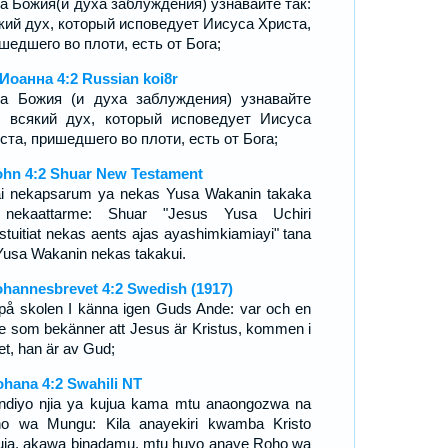
а Божия(и духа заблуждения) узнавайте так:
кий дух, который исповедует Иисуса Христа,
шедшего во плоти, есть от Бога;
 Иоанна 4:2 Russian koi8r
а Божия (и духа заблуждения) узнавайте
: всякий дух, который исповедует Иисуса
ста, пришедшего во плоти, есть от Бога;
ohn 4:2 Shuar New Testament
ai nekapsarum ya nekas Yusa Wakanin takaka
nekaattarme: Shuar "Jesus Yusa Uchiri
stuitiat nekas aents ajas ayashimkiamiayi" tana
Yusa Wakanin nekas takakui.
ohannesbrevet 4:2 Swedish (1917)
på skolen I känna igen Guds Ande: var och en
e som bekänner att Jesus är Kristus, kommen i
et, han är av Gud;
ohana 4:2 Swahili NT
 ndiyo njia ya kujua kama mtu anaongozwa na
o wa Mungu: Kila anayekiri kwamba Kristo
kuja, akawa binadamu, mtu huyo anaye Roho wa