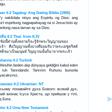
gu.
uan 4:2 Tagalog: Ang Dating Biblia (1905)
o'y nakikilala ninyo ang Espiritu ng Dios: ang
a't espiritung nagpapahayag na si Jesucristo ay
aritong nasa laman ay sa Dios:
อห์น 4:2 Thai: from KJV
ข้อนี้ท่านทั้งหลายก็จะรู้จักพระวิญญาณของ
เจ้า คือวิญญาณทั้งปวงที่ยอมรับว่าพระเยซูคริสต์
เสด็จมาเป็นมนุษย์ วิญญาณนั้นก็มาจากพระเจ้า
uhanna 4:2 Turkish
 Mesihin beden alıp dünyaya geldiğini kabul eden
 ruh Tanrıdandır. Tanrının Ruhunu bununla
ıyacaksınız.
оаново 4:2 Ukrainian: NT
сьому пізнавайте духа Божого: всякий дух,
рий визнає Ісуса Христа, що прийшов у тїлї,
д Бога.
ohn 4:2 Uma New Testament