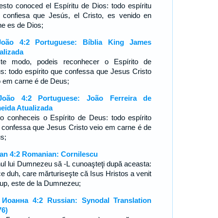
esto conoced el Espíritu de Dios: todo espíritu
 confiesa que Jesús, el Cristo, es venido en
ne es de Dios;
oão 4:2 Portuguese: Bíblia King James
alizada
te modo, podeis reconhecer o Espírito de
s: todo espírito que confessa que Jesus Cristo
o em carne é de Deus;
João 4:2 Portuguese: João Ferreira de
eida Atualizada
to conheceis o Espírito de Deus: todo espírito
 confessa que Jesus Cristo veio em carne é de
us;
oan 4:2 Romanian: Cornilescu
ul lui Dumnezeu să -L cunoaşteţi după aceasta:
ce duh, care mărturiseşte că Isus Hristos a venit
trup, este de la Dumnezeu;
 Иоанна 4:2 Russian: Synodal Translation
76)