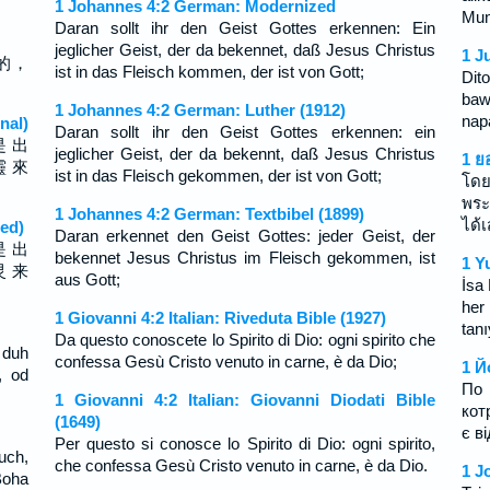
1 Johannes 4:2 German: Modernized
Mun
Daran sollt ihr den Geist Gottes erkennen: Ein
jeglicher Geist, der da bekennet, daß Jesus Christus
1 J
的，
ist in das Fleisch kommen, der ist von Gott;
Dit
baw
1 Johannes 4:2 German: Luther (1912)
nap
nal)
Daran sollt ihr den Geist Gottes erkennen: ein
是 出
jeglicher Geist, der da bekennt, daß Jesus Christus
1 ย
靈 來
ist in das Fleisch gekommen, der ist von Gott;
โดย
พระ
1 Johannes 4:2 German: Textbibel (1899)
ได้
ed)
Daran erkennet den Geist Gottes: jeder Geist, der
是 出
bekennet Jesus Christus im Fleisch gekommen, ist
1 Y
灵 来
aus Gott;
İsa
her
1 Giovanni 4:2 Italian: Riveduta Bible (1927)
tan
Da questo conoscete lo Spirito di Dio: ogni spirito che
 duh
confessa Gesù Cristo venuto in carne, è da Dio;
1 Й
, od
По 
1 Giovanni 4:2 Italian: Giovanni Diodati Bible
кот
(1649)
є ві
Per questo si conosce lo Spirito di Dio: ogni spirito,
uch,
che confessa Gesù Cristo venuto in carne, è da Dio.
1 J
Boha