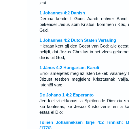
jest.
1 Johannes 4:2 Danish
Derpaa kende I Guds Aand: enhver Aand,
bekender Jesus som Kristus, kommen i Kød, e
Gud.
1 Johannes 4:2 Dutch Staten Vertaling
Hieraan kent gij den Geest van God: alle geest,
belijdt, dat Jezus Christus in het vlees gekomen
die is uit God;
1 János 4:2 Hungarian: Karoli
Errõl ismerjétek meg az Isten Lelkét: valamely l
Jézust testben megjelent Krisztusnak vallja
Istentõl van;
De Johano 1 4:2 Esperanto
Jen kiel vi ekkonas la Spiriton de Dio:cxiu spir
kiu konfesas, ke Jesuo Kristo venis en la ka
estas el Dio;
Toinen Johanneksen kirje 4:2 Finnish: B
(1776)