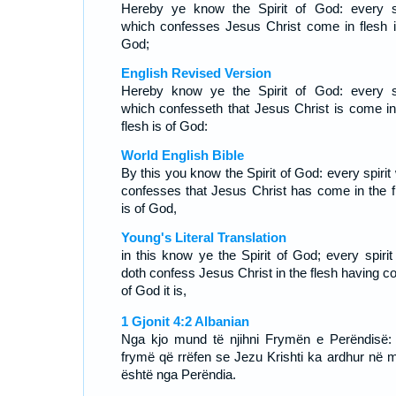
Hereby ye know the Spirit of God: every sp
which confesses Jesus Christ come in flesh i
God;
English Revised Version
Hereby know ye the Spirit of God: every sp
which confesseth that Jesus Christ is come in
flesh is of God:
World English Bible
By this you know the Spirit of God: every spirit
confesses that Jesus Christ has come in the f
is of God,
Young's Literal Translation
in this know ye the Spirit of God; every spirit 
doth confess Jesus Christ in the flesh having c
of God it is,
1 Gjonit 4:2 Albanian
Nga kjo mund të njihni Frymën e Perëndisë:
frymë që rrëfen se Jezu Krishti ka ardhur në m
është nga Perëndia.