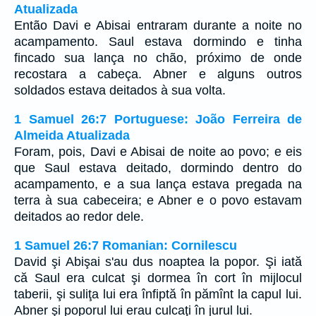
Atualizada
Então Davi e Abisai entraram durante a noite no
acampamento. Saul estava dormindo e tinha
fincado sua lança no chão, próximo de onde
recostara a cabeça. Abner e alguns outros
soldados estava deitados à sua volta.
1 Samuel 26:7 Portuguese: João Ferreira de
Almeida Atualizada
Foram, pois, Davi e Abisai de noite ao povo; e eis
que Saul estava deitado, dormindo dentro do
acampamento, e a sua lança estava pregada na
terra à sua cabeceira; e Abner e o povo estavam
deitados ao redor dele.
1 Samuel 26:7 Romanian: Cornilescu
David şi Abişai s'au dus noaptea la popor. Şi iată
că Saul era culcat şi dormea în cort în mijlocul
taberii, şi suliţa lui era înfiptă în pămînt la capul lui.
Abner şi poporul lui erau culcaţi în jurul lui.