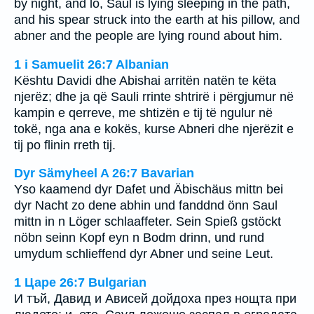
by night, and lo, Saul is lying sleeping in the path,
and his spear struck into the earth at his pillow, and
abner and the people are lying round about him.
1 i Samuelit 26:7 Albanian
Kështu Davidi dhe Abishai arritën natën te këta
njerëz; dhe ja që Sauli rrinte shtrirë i përgjumur në
kampin e qerreve, me shtizën e tij të ngulur në
tokë, nga ana e kokës, kurse Abneri dhe njerëzit e
tij po flinin rreth tij.
Dyr Sämyheel A 26:7 Bavarian
Yso kaamend dyr Dafet und Äbischäus mittn bei
dyr Nacht zo dene abhin und fanddnd önn Saul
mittn in n Löger schlaaffeter. Sein Spieß gstöckt
nöbn seinn Kopf eyn n Bodm drinn, und rund
umydum schlieffend dyr Abner und seine Leut.
1 Царе 26:7 Bulgarian
И тъй, Давид и Ависей дойдоха през нощта при