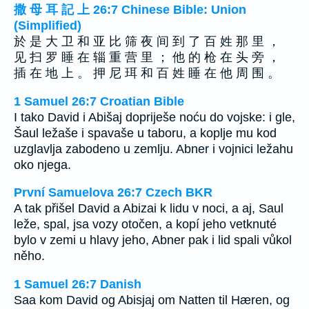
撒 母 耳 記 上 26:7 Chinese Bible: Union
(Simplified)
於 是 大 卫 和 亚 比 筛 夜 间 到 了 百 姓 那 里 ，
见 扫 罗 睡 在 辎 重 营 里 ； 他 的 枪 在 头 旁 ，
插 在 地 上 。 押 尼 珥 和 百 姓 睡 在 他 周 围 。
1 Samuel 26:7 Croatian Bible
I tako David i Abišaj dopriješe noću do vojske: i gle,
Šaul ležaše i spavaše u taboru, a koplje mu kod
uzglavlja zabodeno u zemlju. Abner i vojnici ležahu
oko njega.
První Samuelova 26:7 Czech BKR
A tak přišel David a Abizai k lidu v noci, a aj, Saul
leže, spal, jsa vozy otočen, a kopí jeho vetknuté
bylo v zemi u hlavy jeho, Abner pak i lid spali vůkol
něho.
1 Samuel 26:7 Danish
Saa kom David og Abisjaj om Natten til Hæren, og