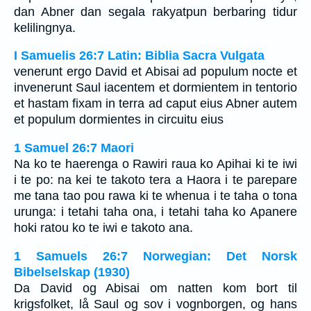
dan Abner dan segala rakyatpun berbaring tidur
kelilingnya.
I Samuelis 26:7 Latin: Biblia Sacra Vulgata
venerunt ergo David et Abisai ad populum nocte et
invenerunt Saul iacentem et dormientem in tentorio
et hastam fixam in terra ad caput eius Abner autem
et populum dormientes in circuitu eius
1 Samuel 26:7 Maori
Na ko te haerenga o Rawiri raua ko Apihai ki te iwi
i te po: na kei te takoto tera a Haora i te parepare
me tana tao pou rawa ki te whenua i te taha o tona
urunga: i tetahi taha ona, i tetahi taha ko Apanere
hoki ratou ko te iwi e takoto ana.
1 Samuels 26:7 Norwegian: Det Norsk
Bibelselskap (1930)
Da David og Abisai om natten kom bort til
krigsfolket, lå Saul og sov i vognborgen, og hans