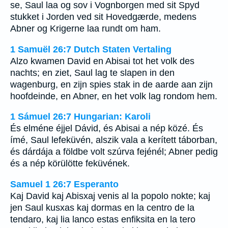
se, Saul laa og sov i Vognborgen med sit Spyd
stukket i Jorden ved sit Hovedgærde, medens
Abner og Krigerne laa rundt om ham.
1 Samuël 26:7 Dutch Staten Vertaling
Alzo kwamen David en Abisai tot het volk des
nachts; en ziet, Saul lag te slapen in den
wagenburg, en zijn spies stak in de aarde aan zijn
hoofdeinde, en Abner, en het volk lag rondom hem.
1 Sámuel 26:7 Hungarian: Karoli
És elméne éjjel Dávid, és Abisai a nép közé. És
ímé, Saul lefeküvén, alszik vala a kerített táborban,
és dárdája a földbe volt szúrva fejénél; Abner pedig
és a nép körülötte feküvének.
Samuel 1 26:7 Esperanto
Kaj David kaj Abisxaj venis al la popolo nokte; kaj
jen Saul kusxas kaj dormas en la centro de la
tendaro, kaj lia lanco estas enfiksita en la tero