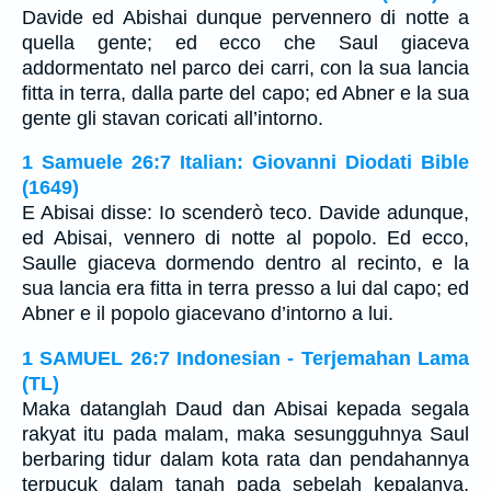
Davide ed Abishai dunque pervennero di notte a
quella gente; ed ecco che Saul giaceva
addormentato nel parco dei carri, con la sua lancia
fitta in terra, dalla parte del capo; ed Abner e la sua
gente gli stavan coricati all’intorno.
1 Samuele 26:7 Italian: Giovanni Diodati Bible
(1649)
E Abisai disse: Io scenderò teco. Davide adunque,
ed Abisai, vennero di notte al popolo. Ed ecco,
Saulle giaceva dormendo dentro al recinto, e la
sua lancia era fitta in terra presso a lui dal capo; ed
Abner e il popolo giacevano d’intorno a lui.
1 SAMUEL 26:7 Indonesian - Terjemahan Lama
(TL)
Maka datanglah Daud dan Abisai kepada segala
rakyat itu pada malam, maka sesungguhnya Saul
berbaring tidur dalam kota rata dan pendahannya
terpucuk dalam tanah pada sebelah kepalanya,