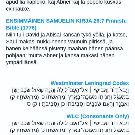
apud lia kaploko, kaj Abner kaj la popolo kusxas
cxirkauxe.
ENSIMMÄINEN SAMUELIN KIRJA 26:7 Finnish:
Bible (1776)
Niin tuli David ja Abisai kansan tykö yöllä, ja katso,
Saul makasi nukkuneena vaunuin piirissä, ja
hänen keihäänsä pistetty maahan hänen päänsä
pohjaan; mutta Abner ja kansa makasi hänen
ympärillänsä.
Westminster Leningrad Codex
וַיָּבֹא֩ דָוִ֨ד וַאֲבִישַׁ֥י ׀ אֶל־הָעָם֮ לַיְלָה֒ וְהִנֵּ֣ה שָׁא֗וּל שֹׁכֵ֤ב יָשֵׁן֙
בַּמַּעְגָּ֔ל וַחֲנִיתֹ֥ו מְעוּכָֽה־בָאָ֖רֶץ [מְרַאֲשֹׁתֹו כ] (מְרַאֲשֹׁתָ֑יו ק)
וְאַבְנֵ֣ר וְהָעָ֔ם שֹׁכְבִ֖ים [סְבִיבֹתֹו כ] (סְבִיבֹתָֽיו׃ ק) ס
WLC (Consonants Only)
ויבא דוד ואבישי ׀ אל־העם לילה והנה שאול שכב ישן
במעגל וחניתו מעוכה־בארץ [מראשתו כ] (מראשתיו ק)