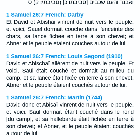
ואבנר והעם שכבים [סביבתו כ] (סביבתיו׃ ק) ס
1 Samuel 26:7 French: Darby
Et David et Abishai vinrent de nuit vers le peuple;
et voici, Sauel dormait couche dans l'enceinte des
chars, sa lance fichee en terre à son chevet; et
Abner et le peuple etaient couches autour de lui.
1 Samuel 26:7 French: Louis Segond (1910)
David et Abischaï allèrent de nuit vers le peuple. Et
voici, Saül était couché et dormait au milieu du
camp, et sa lance était fixée en terre à son chevet.
Abner et le peuple étaient couchés autour de lui.
1 Samuel 26:7 French: Martin (1744)
David donc et Abisaï vinrent de nuit vers le peuple,
et voici, Saül dormait étant couché dans le rond
[du camp], et sa hallebarde était fichée en terre à
son chevet; et Abner, et le peuple étaient couchés
autour de lui.