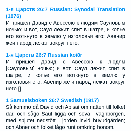
1-я Царств 26:7 Russian: Synodal Translation
(1876)
И пришел Давид с Авессою к людям Сауловым
ночью; и вот, Саул лежит, спит в шатре, и копье
его воткнуто в землю у изголовья его; Авенир
жеи народ лежат вокруг него.
1-я Царств 26:7 Russian koi8r
И пришел Давид с Авессою к людям
[Сауловым] ночью; и вот, Саул лежит, спит в
шатре, и копье его воткнуто в землю у
изголовья его; Авенир же и народ лежат вокруг
него.[]
1 Samuelsboken 26:7 Swedish (1917)
Så kommo då David och Abisai om natten till folket
där, och sågo Saul ligga och sova i vagnborgen,
med spjutet nedstött i jorden invid huvudgärden;
och Abner och folket lågo runt omkring honom.