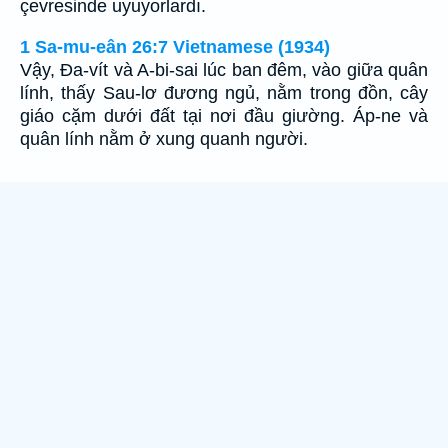
çevresinde uyuyorlardı.
1 Sa-mu-eân 26:7 Vietnamese (1934)
Vậy, Ða-vít và A-bi-sai lúc ban đêm, vào giữa quân
lính, thấy Sau-lơ đương ngủ, nằm trong đồn, cây
giáo cặm dưới đất tại nơi đầu giường. Áp-ne và
quân lính nằm ở xung quanh người.