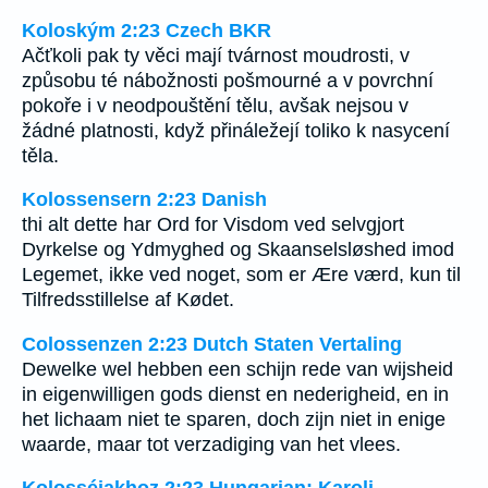
Koloským 2:23 Czech BKR
Ačťkoli pak ty věci mají tvárnost moudrosti, v
způsobu té nábožnosti pošmourné a v povrchní
pokoře i v neodpouštění tělu, avšak nejsou v
žádné platnosti, když přináležejí toliko k nasycení
těla.
Kolossensern 2:23 Danish
thi alt dette har Ord for Visdom ved selvgjort
Dyrkelse og Ydmyghed og Skaanselsløshed imod
Legemet, ikke ved noget, som er Ære værd, kun til
Tilfredsstillelse af Kødet.
Colossenzen 2:23 Dutch Staten Vertaling
Dewelke wel hebben een schijn rede van wijsheid
in eigenwilligen gods dienst en nederigheid, en in
het lichaam niet te sparen, doch zijn niet in enige
waarde, maar tot verzadiging van het vlees.