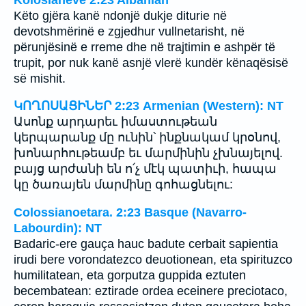
Këto gjëra kanë ndonjë dukje diturie në
devotshmërinë e zgjedhur vullnetarisht, në
përunjësinë e rreme dhe në trajtimin e ashpër të
trupit, por nuk kanë asnjë vlerë kundër kënaqësisë
së mishit.
ԿՈՂՈՍԱՑԻՆԵՐ 2:23 Armenian (Western): NT
Ասոնք արդարեւ իմաստութեան
կերպարանք մը ունին՝ ինքնակամ կրօնով,
խոնարհութեամբ եւ մարմինին չխնայելով.
բայց արժանի են ո՛չ մէկ պատիւի, հապա
կը ծառայեն մարմինը գոհացնելու:
Colossianoetara. 2:23 Basque (Navarro-
Labourdin): NT
Badaric-ere gauça hauc badute cerbait sapientia
irudi bere vorondatezco deuotionean, eta spirituzco
humilitatean, eta gorputza guppida eztuten
becembatean: eztirade ordea eceinere preciotaco,