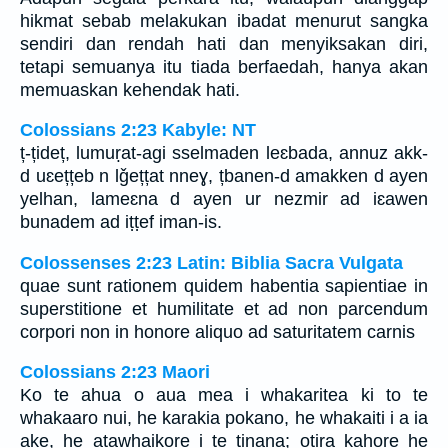
hikmat sebab melakukan ibadat menurut sangka
sendiri dan rendah hati dan menyiksakan diri,
tetapi semuanya itu tiada berfaedah, hanya akan
memuaskan kehendak hati.
Colossians 2:23 Kabyle: NT
ț-țideț, lumuṛat-agi sselmaden leɛbada, annuz akk-
d uɛețțeb n lǧețțat nneɣ, țbanen-d amakken d ayen
yelhan, lameɛna d ayen ur nezmir ad iɛawen
bunadem ad iṭṭef iman-is.
Colossenses 2:23 Latin: Biblia Sacra Vulgata
quae sunt rationem quidem habentia sapientiae in
superstitione et humilitate et ad non parcendum
corpori non in honore aliquo ad saturitatem carnis
Colossians 2:23 Maori
Ko te ahua o aua mea i whakaritea ki to te
whakaaro nui, he karakia pokano, he whakaiti i a ia
ake, he atawhaikore i te tinana; otira kahore he