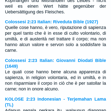
Kopfhängen und Mißhandeln des Leibes - nicht
weil es einen Wert hätte gegenüber der
Uebersättigung des Fleisches.
Colossesi 2:23 Italian: Riveduta Bible (1927)
Quelle cose hanno, è vero, riputazione di sapienza
per quel tanto che è in esse di culto volontario, di
umiltà, e di austerità nel trattare il corpo; ma non
hanno alcun valore e servon solo a soddisfare la
carne.
Colossesi 2:23 Italian: Giovanni Diodati Bible
(1649)
Le quali cose hanno bene alcuna apparenza di
sapienza, in religion volontaria, ed in umiltà, e in
non risparmiare il corpo in ciò che è per satollar la
carne; non in onore alcuno.
KOLOSE 2:23 Indonesian - Terjemahan Lama
(TL)
Adapun segala perkara itu, walaupun dianggap