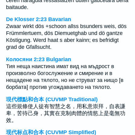
ceren haraguia ressasiatzen duten gaucetara beha
baitaude.
De Klosser 2:23 Bavarian
Zwaar wirkt dös +schoon allss bsunders weis, dös
Frümmlertuem, dös Diemuetghab und dö gantze
Köstigung. Werd haat s aber kainn; es befridigt
grad de Gfallsucht.
Колосяни 2:23 Bulgarian
Тия неща наистина имат вид на мъдрост в
произволно богослужение и смирение и в
нещадене на тялото, но не струват за нищо [в
борбата] против угождаването на тялото.
現代標點和合本 (CUVMP Traditional)
這些規條使人徒有智慧之名，用私意崇拜，自表謙
卑，苦待己身，其實在克制肉體的情慾上是毫無功
效。
现代标点和合本 (CUVMP Simplified)