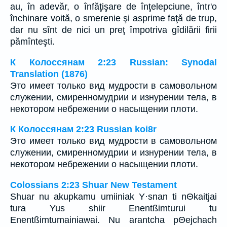
au, în adevăr, o înfăţişare de înţelepciune, într'o
închinare voită, o smerenie şi asprime faţă de trup,
dar nu sînt de nici un preţ împotriva gîdilării firii
pămînteşti.
К Колоссянам 2:23 Russian: Synodal
Translation (1876)
Это имеет только вид мудрости в самовольном
служении, смиренномудрии и изнурении тела, в
некотором небрежении о насыщении плоти.
К Колоссянам 2:23 Russian koi8r
Это имеет только вид мудрости в самовольном
служении, смиренномудрии и изнурении тела, в
некотором небрежении о насыщении плоти.
Colossians 2:23 Shuar New Testament
Shuar nu akupkamu umiiniak Y·snan ti nΘkaitjai
tura Yus shiir Enentßimturui tu
Enentßimtumainiawai. Nu arantcha pΘejchach