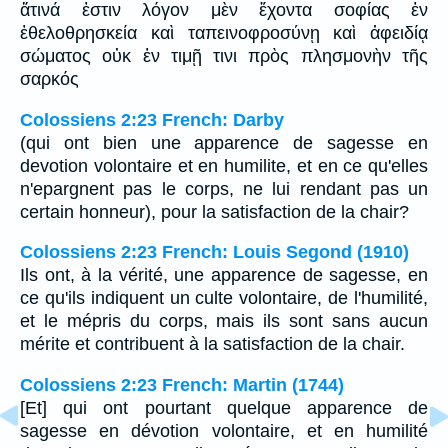
ἅτινά ἐστιν λόγον μὲν ἔχοντα σοφίας ἐν
ἐθελοθρησκεία καὶ ταπεινοφροσύνῃ καὶ ἀφειδίᾳ
σώματος οὐκ ἐν τιμῇ τινι πρὸς πλησμονὴν τῆς
σαρκός
Colossiens 2:23 French: Darby
(qui ont bien une apparence de sagesse en
devotion volontaire et en humilite, et en ce qu'elles
n'epargnent pas le corps, ne lui rendant pas un
certain honneur), pour la satisfaction de la chair?
Colossiens 2:23 French: Louis Segond (1910)
Ils ont, à la vérité, une apparence de sagesse, en
ce qu'ils indiquent un culte volontaire, de l'humilité,
et le mépris du corps, mais ils sont sans aucun
mérite et contribuent à la satisfaction de la chair.
Colossiens 2:23 French: Martin (1744)
[Et] qui ont pourtant quelque apparence de
sagesse en dévotion volontaire, et en humilité