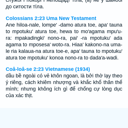
службі і покорі і непощадї тїла, (а) не у шанобі
до ситости тїла.
Colossians 2:23 Uma New Testament
Ane hiloa-nale, lompe' -damo atura toe, apa' tauna
to mpotuku' atura toe, hewa to mo'agama mpu'u-
ra: mpakadingki' nono-ra, pai' -ra mpotuku' ada
agama to mposesa' woto-ra. Hiaa' kakono-na uma-
le ria kalaua-na atura toe-e, apa' tauna to mpotuku'
atura toe mpotuku' konoa nono-ra to dada'a-wadi.
Coâ-loâ-se 2:23 Vietnamese (1934)
dầu bề ngoài có vẻ khôn ngoan, là bởi thờ lạy theo
ý riêng, cách khiêm nhượng và khắc khổ thân thể
mình; nhưng không ích gì để chống cự lòng dục
của xác thịt.