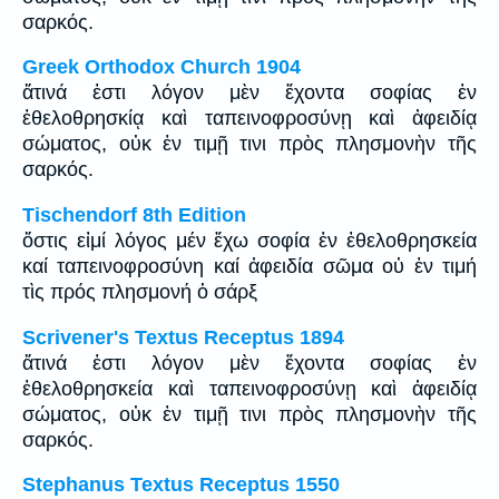
σαρκός.
Greek Orthodox Church 1904
ἅτινά ἐστι λόγον μὲν ἔχοντα σοφίας ἐν
ἐθελοθρησκίᾳ καὶ ταπεινοφροσύνῃ καὶ ἀφειδίᾳ
σώματος, οὐκ ἐν τιμῇ τινι πρὸς πλησμονὴν τῆς
σαρκός.
Tischendorf 8th Edition
ὅστις εἰμί λόγος μέν ἔχω σοφία ἐν ἐθελοθρησκεία
καί ταπεινοφροσύνη καί ἀφειδία σῶμα οὐ ἐν τιμή
τὶς πρός πλησμονή ὁ σάρξ
Scrivener's Textus Receptus 1894
ἅτινά ἐστι λόγον μὲν ἔχοντα σοφίας ἐν
ἐθελοθρησκεία καὶ ταπεινοφροσύνῃ καὶ ἀφειδίᾳ
σώματος, οὐκ ἐν τιμῇ τινι πρὸς πλησμονὴν τῆς
σαρκός.
Stephanus Textus Receptus 1550