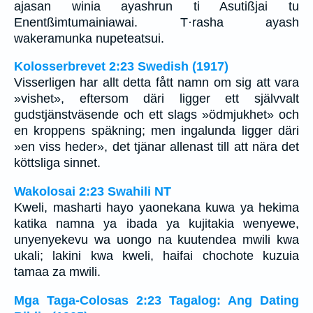
ajasan winia ayashrun ti Asutißjai tu
Enentßimtumainiawai. T·rasha ayash
wakeramunka nupeteatsui.
Kolosserbrevet 2:23 Swedish (1917)
Visserligen har allt detta fått namn om sig att vara
»vishet», eftersom däri ligger ett självvalt
gudstjänstväsende och ett slags »ödmjukhet» och
en kroppens späkning; men ingalunda ligger däri
»en viss heder», det tjänar allenast till att nära det
köttsliga sinnet.
Wakolosai 2:23 Swahili NT
Kweli, masharti hayo yaonekana kuwa ya hekima
katika namna ya ibada ya kujitakia wenyewe,
unyenyekevu wa uongo na kuutendea mwili kwa
ukali; lakini kwa kweli, haifai chochote kuzuia
tamaa za mwili.
Mga Taga-Colosas 2:23 Tagalog: Ang Dating