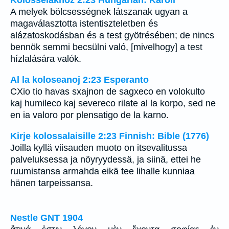
Kolosséiakhoz 2:23 Hungarian: Karoli
A melyek bölcsességnek látszanak ugyan a
magaválasztotta istentiszteletben és
alázatoskodásban és a test gyötrésében; de nincs
bennök semmi becsülni való, [mivelhogy] a test
hízlalására valók.
Al la koloseanoj 2:23 Esperanto
CXio tio havas sxajnon de sagxeco en volokulto
kaj humileco kaj severeco rilate al la korpo, sed ne
en ia valoro por plensatigo de la karno.
Kirje kolossalaisille 2:23 Finnish: Bible (1776)
Joilla kyllä viisauden muoto on itsevalitussa
palveluksessa ja nöyryydessä, ja siinä, ettei he
ruumistansa armahda eikä tee lihalle kunniaa
hänen tarpeissansa.
Nestle GNT 1904