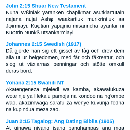
John 2:15 Shuar New Testament
Nuna Wßiniak yaranken chapikmar asutkiartutain
najana nujai Ashφ waakartiuk murikrintiuk aa
Jφirmiayi. Kuφtian yapajniu misarincha ayantar ni
Kuφtrin Nunkß utsankarmiayi.
Johannes 2:15 Swedish (1917)
Då gjorde han sig ett gissel av tåg och drev dem
alla ut ur helgedomen, med får och fäkreatur, och
slog ut växlarnas penningar och stötte omkull
deras bord.
Yohana 2:15 Swahili NT
Akatengeneza mjeledi wa kamba, akawafukuza
wote nje ya Hekalu pamoja na kondoo na ng'ombe
wao, akazimwaga sarafu za wenye kuvunja fedha
na kupindua meza zao.
Juan 2:15 Tagalog: Ang Dating Biblia (1905)
At ginawa niyang isang panghampas ang mga