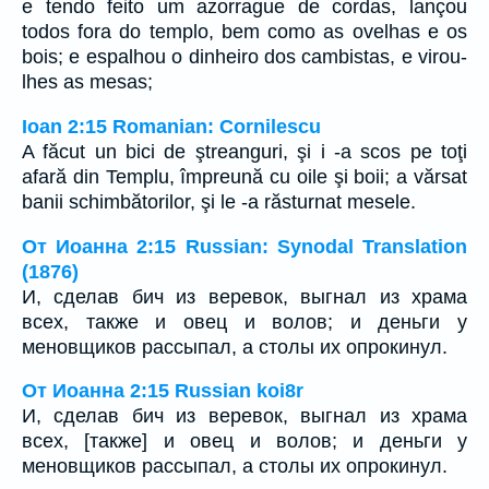
e tendo feito um azorrague de cordas, lançou
todos fora do templo, bem como as ovelhas e os
bois; e espalhou o dinheiro dos cambistas, e virou-
lhes as mesas;
Ioan 2:15 Romanian: Cornilescu
A făcut un bici de ştreanguri, şi i -a scos pe toţi
afară din Templu, împreună cu oile şi boii; a vărsat
banii schimbătorilor, şi le -a răsturnat mesele.
От Иоанна 2:15 Russian: Synodal Translation
(1876)
И, сделав бич из веревок, выгнал из храма
всех, также и овец и волов; и деньги у
меновщиков рассыпал, а столы их опрокинул.
От Иоанна 2:15 Russian koi8r
И, сделав бич из веревок, выгнал из храма
всех, [также] и овец и волов; и деньги у
меновщиков рассыпал, а столы их опрокинул.