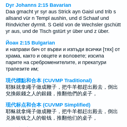
Dyr Johanns 2:15 Bavarian
Daa gmacht yr syr aus Strick ayn Gaisl und trib s
allsand vür n Templ aushin, und d Schaaf und
Rindvicher dyrmit. S Geld von de Wechsler gschütt
yr aus, und de Tisch gstürt yr über und z über.
Йоан 2:15 Bulgarian
и направи бич от върви и изпъди всички [тях] от
храма, както и овцете и воловете; изсипа
парите на среброменителите, и прекатури
трапезите им;
現代標點和合本 (CUVMP Traditional)
耶穌就拿繩子做成鞭子，把牛羊都趕出殿去，倒出
兌換銀錢之人的銀錢，推翻他們的桌子，
现代标点和合本 (CUVMP Simplified)
耶稣就拿绳子做成鞭子，把牛羊都赶出殿去，倒出
兑换银钱之人的银钱，推翻他们的桌子，