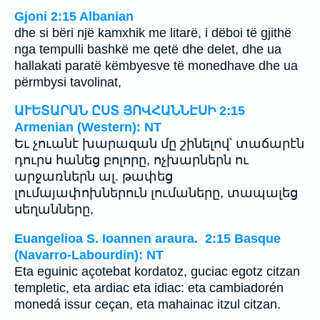
Gjoni 2:15 Albanian
dhe si bëri një kamxhik me litarë, i dëboi të gjithë
nga tempulli bashkë me qetë dhe delet, dhe ua
hallakati paratë këmbyesve të monedhave dhe ua
përmbysi tavolinat,
ԱՒԵՏԱՐԱՆ ԸՍՏ ՅՈՎՀԱՆՆԷՍԻ 2:15
Armenian (Western): NT
Եւ չուանէ խարազան մը շինելով՝ տաճարէն
դուրս հանեց բոլորը, ոչխարներն ու
արջառներն ալ. թափեց
լումայափոխներուն լումաները, տապալեց
սեղանները,
Euangelioa S. Ioannen araura. 2:15 Basque
(Navarro-Labourdin): NT
Eta eguinic açotebat kordatoz, guciac egotz citzan
templetic, eta ardiac eta idiac: eta cambiadorén
monedá issur ceçan, eta mahainac itzul citzan.