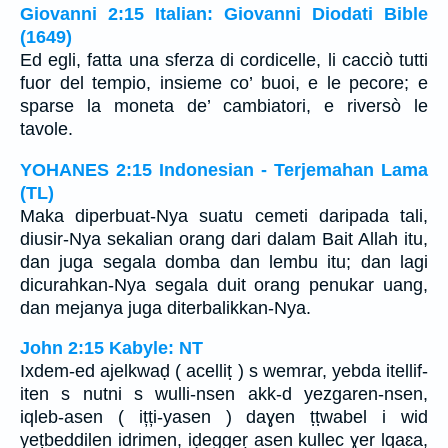
Giovanni 2:15 Italian: Giovanni Diodati Bible
(1649)
Ed egli, fatta una sferza di cordicelle, li cacciò tutti
fuor del tempio, insieme co’ buoi, e le pecore; e
sparse la moneta de’ cambiatori, e riversò le
tavole.
YOHANES 2:15 Indonesian - Terjemahan Lama
(TL)
Maka diperbuat-Nya suatu cemeti daripada tali,
diusir-Nya sekalian orang dari dalam Bait Allah itu,
dan juga segala domba dan lembu itu; dan lagi
dicurahkan-Nya segala duit orang penukar uang,
dan mejanya juga diterbalikkan-Nya.
John 2:15 Kabyle: NT
Ixdem-ed ajelkwaḍ ( acelliṭ ) s wemrar, yebda itellif-
iten s nutni s wulli-nsen akk-d yezgaren-nsen,
iqleb-asen ( ițți-yasen ) daɣen ṭṭwabel i wid
yețbeddilen idrimen, iḍeggeṛ asen kullec ɣer lqaɛa,