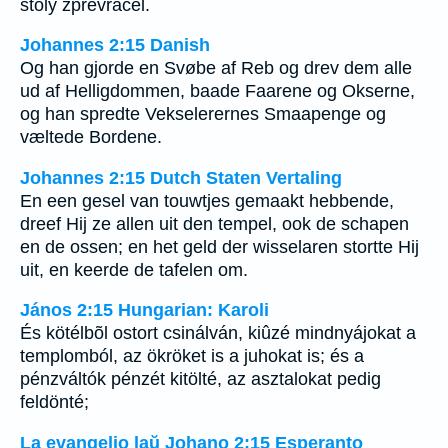
stoly zpřevracel.
Johannes 2:15 Danish
Og han gjorde en Svøbe af Reb og drev dem alle
ud af Helligdommen, baade Faarene og Okserne,
og han spredte Vekselerernes Smaapenge og
væltede Bordene.
Johannes 2:15 Dutch Staten Vertaling
En een gesel van touwtjes gemaakt hebbende,
dreef Hij ze allen uit den tempel, ook de schapen
en de ossen; en het geld der wisselaren stortte Hij
uit, en keerde de tafelen om.
János 2:15 Hungarian: Karoli
És kötélbõl ostort csinálván, kiûzé mindnyájokat a
templomból, az ökröket is a juhokat is; és a
pénzváltók pénzét kitölté, az asztalokat pedig
feldönté;
La evangelio laŭ Johano 2:15 Esperanto