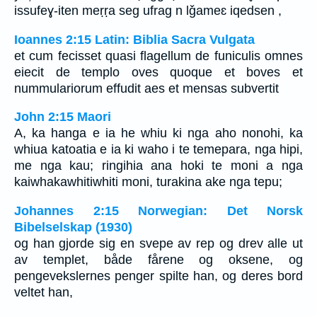
issufeɣ-iten meṛṛa seg ufrag n lǧameɛ iqedsen ,
Ioannes 2:15 Latin: Biblia Sacra Vulgata
et cum fecisset quasi flagellum de funiculis omnes
eiecit de templo oves quoque et boves et
nummulariorum effudit aes et mensas subvertit
John 2:15 Maori
A, ka hanga e ia he whiu ki nga aho nonohi, ka
whiua katoatia e ia ki waho i te temepara, nga hipi,
me nga kau; ringihia ana hoki te moni a nga
kaiwhakawhitiwhiti moni, turakina ake nga tepu;
Johannes 2:15 Norwegian: Det Norsk
Bibelselskap (1930)
og han gjorde sig en svepe av rep og drev alle ut
av templet, både fårene og oksene, og
pengevekslernes penger spilte han, og deres bord
veltet han,