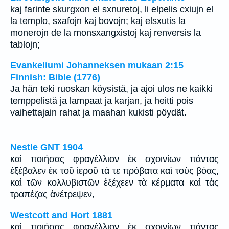
kaj farinte skurgxon el sxnuretoj, li elpelis cxiujn el
la templo, sxafojn kaj bovojn; kaj elsxutis la
monerojn de la monsxangxistoj kaj renversis la
tablojn;
Evankeliumi Johanneksen mukaan 2:15
Finnish: Bible (1776)
Ja hän teki ruoskan köysistä, ja ajoi ulos ne kaikki
temppelistä ja lampaat ja karjan, ja heitti pois
vaihettajain rahat ja maahan kukisti pöydät.
Nestle GNT 1904
καὶ ποιήσας φραγέλλιον ἐκ σχοινίων πάντας
ἐξέβαλεν ἐκ τοῦ ἱεροῦ τά τε πρόβατα καὶ τοὺς βόας,
καὶ τῶν κολλυβιστῶν ἐξέχεεν τὰ κέρματα καὶ τὰς
τραπέζας ἀνέτρεψεν,
Westcott and Hort 1881
καὶ ποιήσας φραγέλλιον ἐκ σχοινίων πάντας