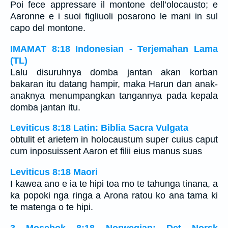
Poi fece appressare il montone dell’olocausto; e
Aaronne e i suoi figliuoli posarono le mani in sul
capo del montone.
IMAMAT 8:18 Indonesian - Terjemahan Lama
(TL)
Lalu disuruhnya domba jantan akan korban
bakaran itu datang hampir, maka Harun dan anak-
anaknya menumpangkan tangannya pada kepala
domba jantan itu.
Leviticus 8:18 Latin: Biblia Sacra Vulgata
obtulit et arietem in holocaustum super cuius caput
cum inposuissent Aaron et filii eius manus suas
Leviticus 8:18 Maori
I kawea ano e ia te hipi toa mo te tahunga tinana, a
ka popoki nga ringa a Arona ratou ko ana tama ki
te matenga o te hipi.
3 Mosebok 8:18 Norwegian: Det Norsk