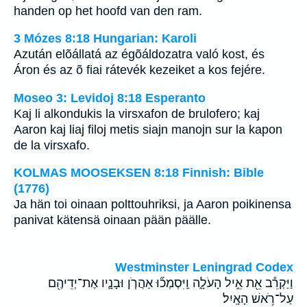
handen op het hoofd van den ram.
3 Mózes 8:18 Hungarian: Karoli
Azután elõállatá az égõáldozatra való kost, és
Áron és az õ fiai rátevék kezeiket a kos fejére.
Moseo 3: Levidoj 8:18 Esperanto
Kaj li alkondukis la virsxafon de brulofero; kaj
Aaron kaj liaj filoj metis siajn manojn sur la kapon
de la virsxafo.
KOLMAS MOOSEKSEN 8:18 Finnish: Bible
(1776)
Ja hän toi oinaan polttouhriksi, ja Aaron poikinensa
panivat kätensä oinaan pään päälle.
Westminster Leningrad Codex
וַיַּקְרֵ֕ב אֵ֖ת אֵ֣יל הָעֹלָ֑ה וַֽיִּסְמְכ֞וּ אַהֲרֹ֧ן וּבָנָ֛יו אֶת־יְדֵיהֶ֖ם
עַל־רֹ֥אשׁ הָאָֽיִל׃