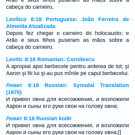
Arão e seus filhos puseram as mãos sobre a
cabeça do carneiro,
Levítico 8:18 Portuguese: João Ferreira de
Almeida Atualizada
Depois fez chegar o carneiro do holocausto; e
Arão e seus filhos puseram as mãos sobre a
cabeça do carneiro.
Levitic 8:18 Romanian: Cornilescu
A apropiat apoi berbecele pentru arderea de tot; şi
Aaron şi fiii lui şi-au pus mînile pe capul berbecelui.
Левит 8:18 Russian: Synodal Translation
(1876)
И привел овна для всесожжения, и возложили
Аарон и сыны его руки свои на голову овна;
Левит 8:18 Russian koi8r
И привел овна для всесожжения, и возложили
Аарон и сыны его руки свои на голову овна;[]