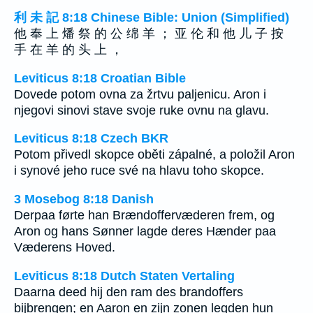
利 未 記 8:18 Chinese Bible: Union (Simplified)
他 奉 上 燔 祭 的 公 绵 羊 ； 亚 伦 和 他 儿 子 按
手 在 羊 的 头 上 ，
Leviticus 8:18 Croatian Bible
Dovede potom ovna za žrtvu paljenicu. Aron i
njegovi sinovi stave svoje ruke ovnu na glavu.
Leviticus 8:18 Czech BKR
Potom přivedl skopce oběti zápalné, a položil Aron
i synové jeho ruce své na hlavu toho skopce.
3 Mosebog 8:18 Danish
Derpaa førte han Brændoffervæderen frem, og
Aron og hans Sønner lagde deres Hænder paa
Væderens Hoved.
Leviticus 8:18 Dutch Staten Vertaling
Daarna deed hij den ram des brandoffers
bijbrengen; en Aaron en zijn zonen legden hun