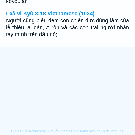
koydular.
Leâ-vi Kyù 8:18 Vietnamese (1934)
Người cũng biểu đem con chiên đực dùng làm của
lễ thiêu lại gần, A-rôn và các con trai người nhận
tay mình trên đầu nó;