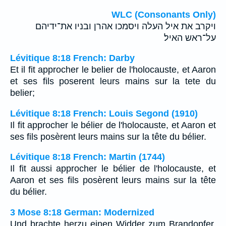
WLC (Consonants Only)
ויקרב את איל העלה ויסמכו אהרן ובניו את־ידיהם
על־ראש האיל׃
Lévitique 8:18 French: Darby
Et il fit approcher le belier de l'holocauste, et Aaron
et ses fils poserent leurs mains sur la tete du
belier;
Lévitique 8:18 French: Louis Segond (1910)
Il fit approcher le bélier de l'holocauste, et Aaron et
ses fils posèrent leurs mains sur la tête du bélier.
Lévitique 8:18 French: Martin (1744)
Il fit aussi approcher le bélier de l'holocauste, et
Aaron et ses fils posèrent leurs mains sur la tête
du bélier.
3 Mose 8:18 German: Modernized
Und brachte herzu einen Widder zum Brandopfer.