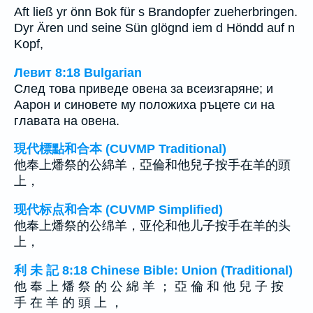
Aft ließ yr önn Bok für s Brandopfer zueherbringen.
Dyr Ären und seine Sün glögnd iem d Höndd auf n
Kopf,
Левит 8:18 Bulgarian
След това приведе овена за всеизгаряне; и
Аарон и синовете му положиха ръцете си на
главата на овена.
現代標點和合本 (CUVMP Traditional)
他奉上燔祭的公綿羊，亞倫和他兒子按手在羊的頭
上，
现代标点和合本 (CUVMP Simplified)
他奉上燔祭的公绵羊，亚伦和他儿子按手在羊的头
上，
利 未 記 8:18 Chinese Bible: Union (Traditional)
他 奉 上 燔 祭 的 公 綿 羊 ； 亞 倫 和 他 兒 子 按
手 在 羊 的 頭 上 ，