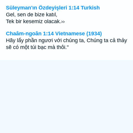
Süleyman'ın Özdeyişleri 1:14 Turkish
Gel, sen de bize katıl,
Tek bir kesemiz olacak.››
Chaâm-ngoân 1:14 Vietnamese (1934)
Hãy lấy phần ngươi với chúng ta, Chúng ta cả thảy
sẽ có một túi bạc mà thôi."