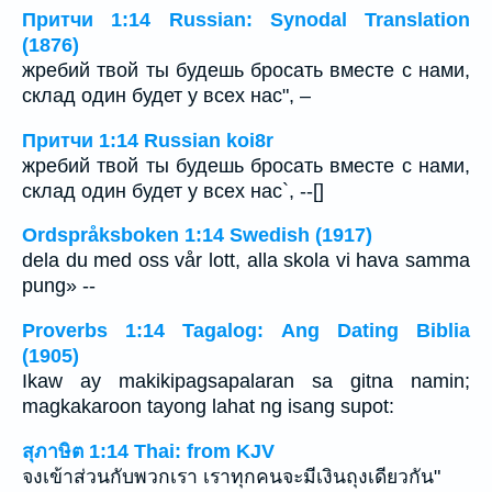
Притчи 1:14 Russian: Synodal Translation
(1876)
жребий твой ты будешь бросать вместе с нами,
склад один будет у всех нас", –
Притчи 1:14 Russian koi8r
жребий твой ты будешь бросать вместе с нами,
склад один будет у всех нас`, --[]
Ordspråksboken 1:14 Swedish (1917)
dela du med oss vår lott, alla skola vi hava samma
pung» --
Proverbs 1:14 Tagalog: Ang Dating Biblia
(1905)
Ikaw ay makikipagsapalaran sa gitna namin;
magkakaroon tayong lahat ng isang supot:
สุภาษิต 1:14 Thai: from KJV
จงเข้าส่วนกับพวกเรา เราทุกคนจะมีเงินถุงเดียวกัน"