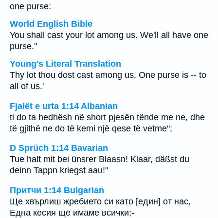
one purse:
World English Bible
You shall cast your lot among us. We'll all have one
purse."
Young's Literal Translation
Thy lot thou dost cast among us, One purse is -- to
all of us.'
Fjalët e urta 1:14 Albanian
ti do ta hedhësh në short pjesën tënde me ne, dhe
të gjithë ne do të kemi një qese të vetme";
D Sprüch 1:14 Bavarian
Tue halt mit bei ünsrer Blaasn! Klaar, däßst du
deinn Tappn kriegst aau!"
Притчи 1:14 Bulgarian
Ще хвърлиш жребието си като [един] от нас,
Една кесия ще имаме всички;-