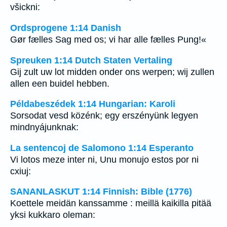
všickni:
Ordsprogene 1:14 Danish
Gør fælles Sag med os; vi har alle fælles Pung!«
Spreuken 1:14 Dutch Staten Vertaling
Gij zult uw lot midden onder ons werpen; wij zullen
allen een buidel hebben.
Példabeszédek 1:14 Hungarian: Karoli
Sorsodat vesd közénk; egy erszényünk legyen
mindnyájunknak:
La sentencoj de Salomono 1:14 Esperanto
Vi lotos meze inter ni, Unu monujo estos por ni
cxiuj:
SANANLASKUT 1:14 Finnish: Bible (1776)
Koettele meidän kanssamme : meillä kaikilla pitää
yksi kukkaro oleman: