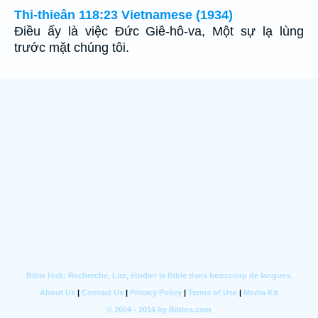
Thi-thieân 118:23 Vietnamese (1934)
Ðiều ấy là việc Ðức Giê-hô-va, Một sự lạ lùng
trước mặt chúng tôi.