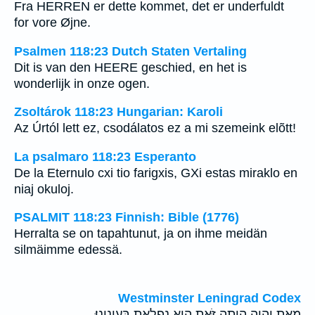
Fra HERREN er dette kommet, det er underfuldt
for vore Øjne.
Psalmen 118:23 Dutch Staten Vertaling
Dit is van den HEERE geschied, en het is
wonderlijk in onze ogen.
Zsoltárok 118:23 Hungarian: Karoli
Az Úrtól lett ez, csodálatos ez a mi szemeink elõtt!
La psalmaro 118:23 Esperanto
De la Eternulo cxi tio farigxis, GXi estas miraklo en
niaj okuloj.
PSALMIT 118:23 Finnish: Bible (1776)
Herralta se on tapahtunut, ja on ihme meidän
silmäimme edessä.
Westminster Leningrad Codex
מֵאֵ֣ת יְ֭הוָה הָ֣יְתָה זֹּ֑את הִ֖יא נִפְלָ֣את בְּעֵינֵֽינוּ׃