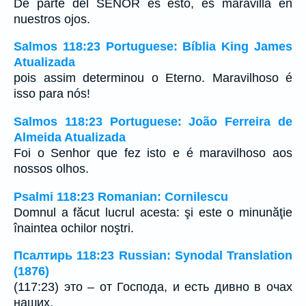
De parte del SEÑOR es esto, es maravilla en
nuestros ojos.
Salmos 118:23 Portuguese: Bíblia King James
Atualizada
pois assim determinou o Eterno. Maravilhoso é
isso para nós!
Salmos 118:23 Portuguese: João Ferreira de
Almeida Atualizada
Foi o Senhor que fez isto e é maravilhoso aos
nossos olhos.
Psalmi 118:23 Romanian: Cornilescu
Domnul a făcut lucrul acesta: şi este o minunăţie
înaintea ochilor noştri.
Псалтирь 118:23 Russian: Synodal Translation
(1876)
(117:23) это – от Господа, и есть дивно в очах
наших.