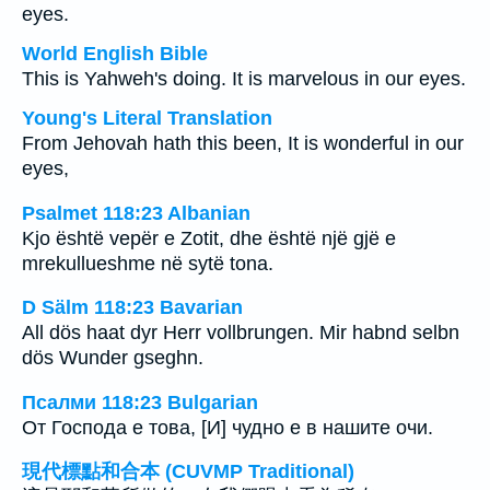
eyes.
World English Bible
This is Yahweh's doing. It is marvelous in our eyes.
Young's Literal Translation
From Jehovah hath this been, It is wonderful in our
eyes,
Psalmet 118:23 Albanian
Kjo është vepër e Zotit, dhe është një gjë e
mrekullueshme në sytë tona.
D Sälm 118:23 Bavarian
All dös haat dyr Herr vollbrungen. Mir habnd selbn
dös Wunder gseghn.
Псалми 118:23 Bulgarian
От Господа е това, [И] чудно е в нашите очи.
現代標點和合本 (CUVMP Traditional)