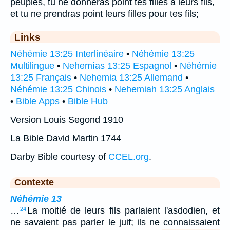
peuples, tu ne donneras point tes filles à leurs fils,
et tu ne prendras point leurs filles pour tes fils;
Links
Néhémie 13:25 Interlinéaire
•
Néhémie 13:25
Multilingue
•
Nehemías 13:25 Espagnol
•
Néhémie
13:25 Français
•
Nehemia 13:25 Allemand
•
Néhémie 13:25 Chinois
•
Nehemiah 13:25 Anglais
•
Bible Apps
•
Bible Hub
Version Louis Segond 1910
La Bible David Martin 1744
Darby Bible courtesy of
CCEL.org
.
Contexte
Néhémie 13
…
La moitié de leurs fils parlaient l'asdodien, et
24
ne savaient pas parler le juif; ils ne connaissaient