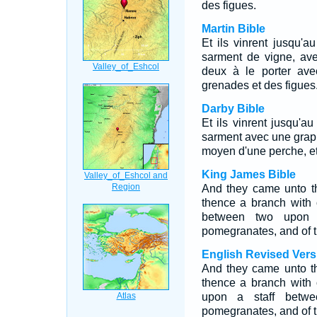
des figues.
Martin Bible
Et ils vinrent jusqu'a
sarment de vigne, ave
deux à le porter avec
grenades et des figues
Darby Bible
Et ils vinrent jusqu'au
sarment avec une grappe
moyen d'une perche, et
King James Bible
And they came unto t
thence a branch with 
between two upon
pomegranates, and of th
English Revised Vers
And they came unto th
thence a branch with 
upon a staff betwe
pomegranates, and of th