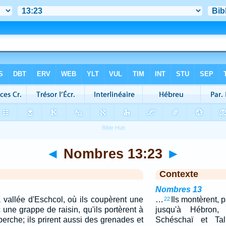
◄
Nombres 13:23
►
Contexte
Nombres 13
la vallée d'Eschcol, où ils coupèrent une
…
Ils montèrent, pa
22
une grappe de raisin, qu'ils portèrent à
jusqu'à Hébron,
rche; ils prirent aussi des grenades et
Schéschaï et Tal