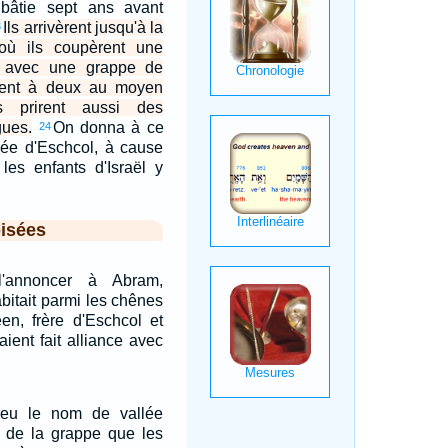
bâtie sept ans avant
Ils arrivèrent jusqu'à la
3
 où ils coupèrent une
 avec une grappe de
tèrent à deux au moyen
s prirent aussi des
gues.
On donna à ce
24
lée d'Eschcol, à cause
les enfants d'Israël y
isées
l'annoncer à Abram,
abitait parmi les chênes
en, frère d'Eschcol et
aient fait alliance avec
eu le nom de vallée
e de la grappe que les