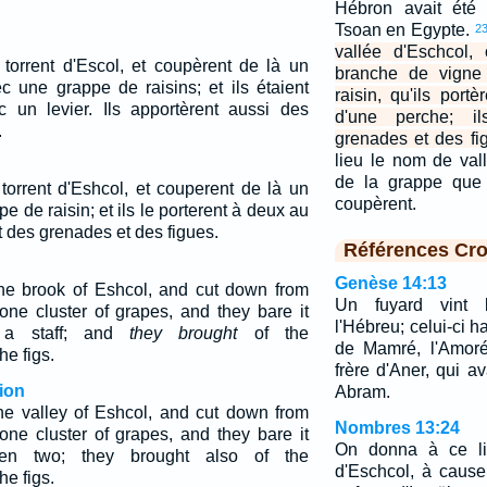
Hébron avait été 
Tsoan en Egypte.
2
vallée d'Eschcol,
u torrent d'Escol, et coupèrent de là un
branche de vigne
c une grappe de raisins; et ils étaient
raisin, qu'ils por
 un levier. Ils apportèrent aussi des
d'une perche; il
.
grenades et des fi
lieu le nom de val
de la grappe que 
 torrent d'Eshcol, et couperent de là un
coupèrent.
 de raisin; et ils le porterent à deux au
 des grenades et des figues.
Références Cro
Genèse 14:13
he brook of Eshcol, and cut down from
Un fuyard vint 
one cluster of grapes, and they bare it
l'Hébreu; celui-ci h
 a staff; and
they brought
of the
de Mamré, l'Amoré
e figs.
frère d'Aner, qui av
ion
Abram.
e valley of Eshcol, and cut down from
Nombres 13:24
one cluster of grapes, and they bare it
On donna à ce li
en two; they brought also of the
d'Eschcol, à caus
e figs.