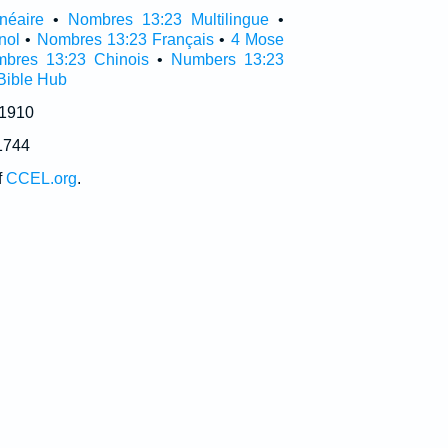
néaire
•
Nombres 13:23 Multilingue
•
nol
•
Nombres 13:23 Français
•
4 Mose
bres 13:23 Chinois
•
Numbers 13:23
Bible Hub
 1910
1744
f
CCEL.org
.