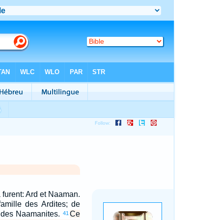
a furent: Ard et Naaman.
amille des Ardites; de
e des Naamanites.
Ce
41