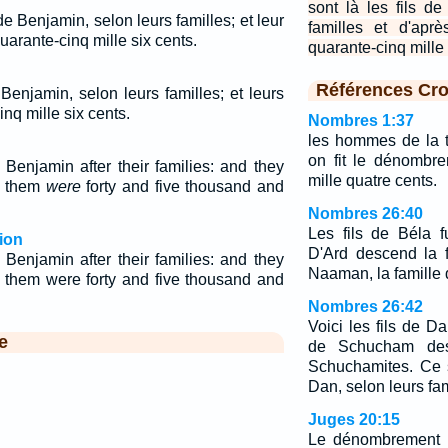
sont là les fils d
de Benjamin, selon leurs familles; et leur
familles et d'apr
arante-cinq mille six cents.
quarante-cinq mille 
Références Cro
 Benjamin, selon leurs familles; et leurs
nq mille six cents.
Nombres 1:37
les hommes de la 
on fit le dénombre
Benjamin after their families: and they
mille quatre cents.
f them
were
forty and five thousand and
Nombres 26:40
Les fils de Béla 
ion
D'Ard descend la f
Benjamin after their families: and they
Naaman, la famille
 them were forty and five thousand and
Nombres 26:42
Voici les fils de Da
e
de Schucham des
Schuchamites. Ce s
Dan, selon leurs fam
Juges 20:15
Le dénombrement q