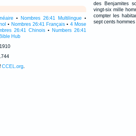
des Benjamites so
vingt-six mille hom
compter les habit
néaire
•
Nombres 26:41 Multilingue
•
sept cents hommes d
nol
•
Nombres 26:41 Français
•
4 Mose
bres 26:41 Chinois
•
Numbers 26:41
Bible Hub
 1910
1744
f
CCEL.org
.