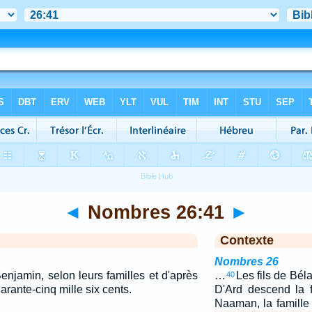
◄
Nombres 26:41
►
Contexte
Nombres 26
Benjamin, selon leurs familles et d'après
…
Les fils de Bél
40
rante-cinq mille six cents.
D'Ard descend la f
Naaman, la famill