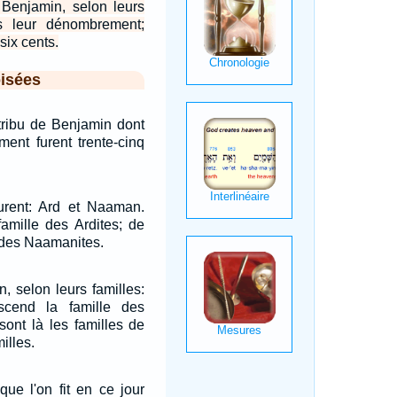
e Benjamin, selon leurs
ès leur dénombrement;
six cents.
isées
tribu de Benjamin dont
ment furent trente-cinq
furent: Ard et Naaman.
amille des Ardites; de
 des Naamanites.
n, selon leurs familles:
cend la famille des
ont là les familles de
illes.
ue l'on fit en ce jour