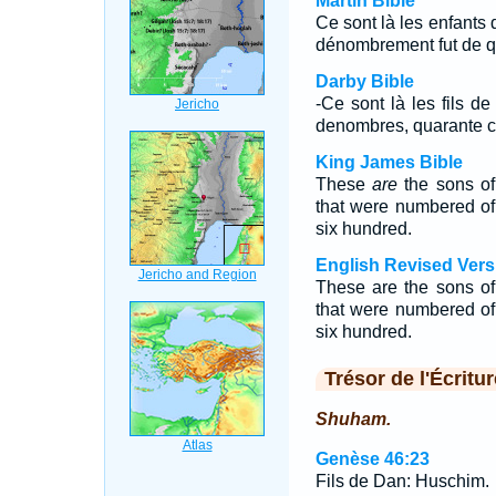
Martin Bible
Ce sont là les enfants 
dénombrement fut de qu
Darby Bible
-Ce sont là les fils de
denombres, quarante ci
King James Bible
These
are
the sons of 
that were numbered o
six hundred.
English Revised Vers
These are the sons of 
that were numbered of
six hundred.
Trésor de l'Écritur
Shuham.
Genèse 46:23
Fils de Dan: Huschim.