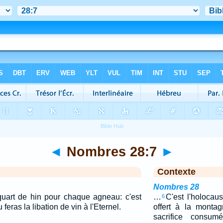
◄
Nombres 28:7
►
Contexte
Nombres 28
 quart de hin pour chaque agneau: c'est
…
C'est l'holocaus
6
 feras la libation de vin à l'Eternel.
offert à la monta
sacrifice consum