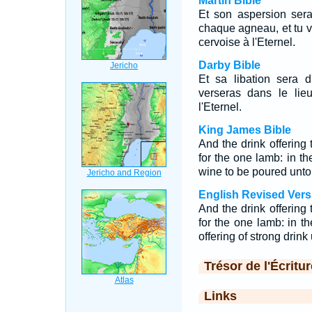
Martin Bible
Et son aspersion sera
chaque agneau, et tu ve
cervoise à l'Eternel.
Darby Bible
Et sa libation sera 
verseras dans le lieu
l'Eternel.
King James Bible
And the drink offering
for the one lamb: in t
wine to be poured unt
English Revised Vers
And the drink offering 
for the one lamb: in th
offering of strong drin
Trésor de l'Écritur
Links