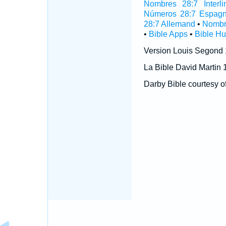
Nombres 28:7 Interli
Números 28:7 Espagn
28:7 Allemand
•
Nombr
•
Bible Apps
•
Bible H
Version Louis Segond
La Bible David Martin 
Darby Bible courtesy o