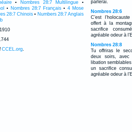
parlerai.
néaire
•
Nombres 28:7 Multilingue
•
ol
•
Nombres 28:7 Français
•
4 Mose
Nombres 28:6
es 28:7 Chinois
•
Numbers 28:7 Anglais
C'est l'holocaust
ub
offert à la monta
sacrifice consum
 1910
agréable odeur à l'E
1744
Nombres 28:8
f
CCEL.org
.
Tu offriras le se
deux soirs, avec
libation semblables 
un sacrifice cons
agréable odeur à l'E