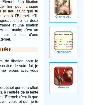
l'Eternel.
La libation
7
 de hin pour chaque
s le lieu saint que tu
e vin à l'Eternel.
Tu
8
 agneau entre les deux
frande et une libation
es du matin; c'est un
é par le feu, d'une
ternel.
isées
s de libation pour le
 service de votre foi, je
e me réjouis avec vous
erpétuel qui sera offert
, à l'entrée de la tente
t l'Eternel: c'est là que
avec vous, et que je te