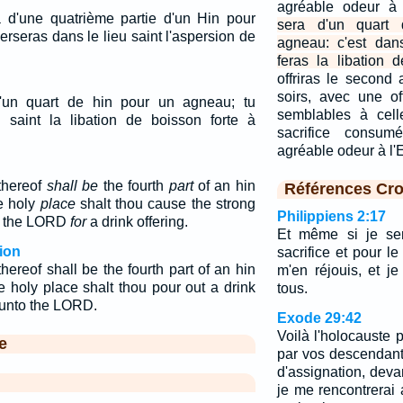
agréable odeur à 
 d'une quatrième partie d'un Hin pour
sera d'un quart
rseras dans le lieu saint l'aspersion de
agneau: c'est dan
feras la libation d
offriras le second
soirs, avec une of
d'un quart de hin pour un agneau; tu
semblables à cell
 saint la libation de boisson forte à
sacrifice consum
agréable odeur à l'E
 thereof
shall be
the fourth
part
of an hin
Références Cro
he holy
place
shalt thou cause the strong
Philippiens 2:17
o the LORD
for
a drink offering.
Et même si je ser
ion
sacrifice et pour le
thereof shall be the fourth part of an hin
m'en réjouis, et j
e holy place shalt thou pour out a drink
tous.
k unto the LORD.
Exode 29:42
Voilà l'holocauste p
e
par vos descendants
d'assignation, devan
je me rencontrerai 