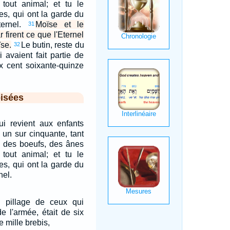
 tout animal; et tu le
es, qui ont la garde du
ternel.
Moïse et le
31
r firent ce que l'Eternel
se.
Le butin, reste du
32
 avaient fait partie de
ix cent soixante-quinze
isées
ui revient aux enfants
s un sur cinquante, tant
 des boeufs, des ânes
 tout animal; et tu le
es, qui ont la garde du
nel.
u pillage de ceux qui
de l'armée, était de six
 mille brebis,