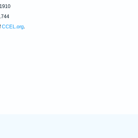
 1910
1744
f
CCEL.org
.