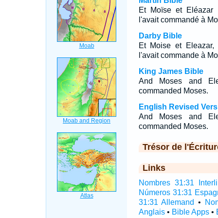
Martin Bible
Et Moïse et Eléazar l
l'avait commandé à Mo
Darby Bible
Et Moise et Eleazar, l
l'avait commande à Mo
King James Bible
And Moses and Ele
commanded Moses.
English Revised Vers
And Moses and Ele
commanded Moses.
Trésor de l'Écritur
Links
Nombres 31:31 Interli
Números 31:31 Espag
31:31 Allemand
•
Nom
Anglais
•
Bible Apps
•