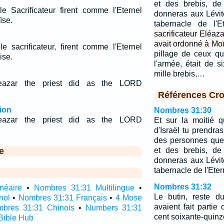
et des brebis, de
e Sacrificateur firent comme l'Eternel
donneras aux Lévit
ïse.
tabernacle de l'E
sacrificateur Eléaza
avait ordonné à Moï
e sacrificateur, firent comme l'Eternel
pillage de ceux qui
ise.
l'armée, était de s
mille brebis,…
azar the priest did as the LORD
Références Cro
ion
Nombres 31:30
azar the priest did as the LORD
Et sur la moitié q
d'Israël tu prendra
des personnes que
e
et des brebis, de
donneras aux Lévit
tabernacle de l'Eter
Nombres 31:32
néaire
•
Nombres 31:31 Multilingue
•
Le butin, reste d
nol
•
Nombres 31:31 Français
•
4 Mose
avaient fait partie 
bres 31:31 Chinois
•
Numbers 31:31
cent soixante-quinze
Bible Hub