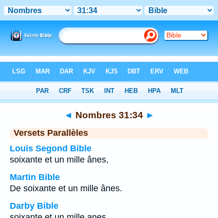
Bible
>
Nombres
>
Chapitre 31
> Verset 34
◄
Nombres 31:34
►
Versets Parallèles
Louis Segond Bible
soixante et un mille ânes,
Martin Bible
De soixante et un mille ânes.
Darby Bible
soixante et un mille anes,