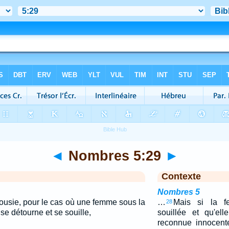
◄
Nombres 5:29
►
Contexte
Nombres 5
jalousie, pour le cas où une femme sous la
…
Mais si la f
28
e détourne et se souille,
souillée et qu'ell
reconnue innocent