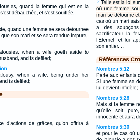
Telle est la loi su
29
jalousies, quand la femme qui est en la
où une femme sous
'est débauchée, et s'est souillée.
mari se détourne et 
cas où un mari saisi
a des soupçons
ousie, quand une femme se sera detournee
sacrificateur la f
e que son mari et se sera rendue impure,
l'Eternel, et lui a
son entier.…
alousies, when a wife goeth aside
to
husband, and is defiled;
Références Cro
ion
Nombres 5:12
ealousy, when a wife, being under her
Parle aux enfants d'
nd is defiled;
Si une femme se dé
lui devient infidèle;
e
Nombres 5:28
Mais si la femme ne
qu'elle soit pure
innocente et aura d
ice d'actions de grâces, qu'on offrira à
Nombres 5:30
et pour le cas où u
de jalousie a des 