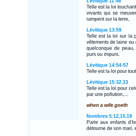
Lévitique 11:46
Telle est la loi touchan
vivants qui se meuven
rampent sur la terre,
Lévitique 13:59
Telle est la loi sur la 
vêtements de laine ou d
quelconque de peau, e
purs ou impurs.
Lévitique 14:54-57
Telle est la loi pour to
Lévitique 15:32,33
Telle est la loi pour ce
par une pollution,…
when a wife goeth
Nombres 5:12,15,19
Parle aux enfants d'Is
détourne de son mari, e