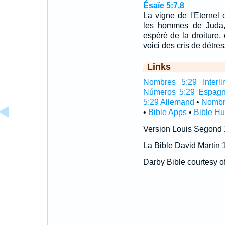
Ésaïe 5:7,8
La vigne de l'Eternel 
les hommes de Juda, c'
espéré de la droiture, 
voici des cris de détre
Links
Nombres 5:29 Interli
Números 5:29 Espagn
5:29 Allemand
•
Nombr
•
Bible Apps
•
Bible H
Version Louis Segond
La Bible David Martin 
Darby Bible courtesy o