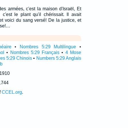
des armées, c'est la maison d'Israël, Et
est le plant qu'il chérissait. Il avait
et voici du sang versé! De la justice, et
sse!…
néaire
•
Nombres 5:29 Multilingue
•
ol
•
Nombres 5:29 Français
•
4 Mose
es 5:29 Chinois
•
Numbers 5:29 Anglais
ub
 1910
1744
f
CCEL.org
.