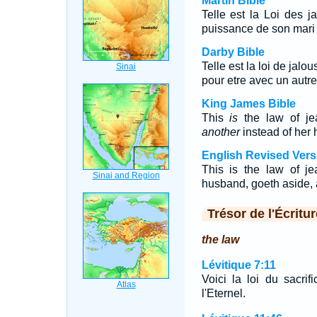
Martin Bible
Telle est la Loi des 
puissance de son mari s
Darby Bible
Telle est la loi de jal
pour etre avec un autr
King James Bible
This
is
the law of je
another
instead of her 
English Revised Vers
This is the law of j
husband, goeth aside, a
Trésor de l'Écritur
the law
Lévitique 7:11
Voici la loi du sacrif
l'Eternel.