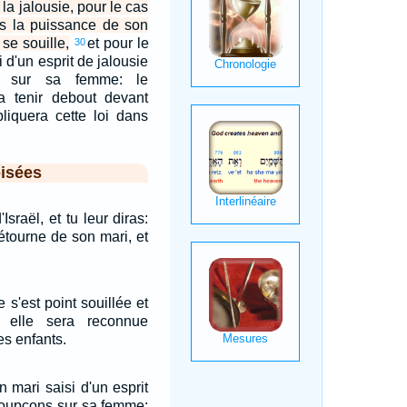
r la jalousie, pour le cas
 la puissance de son
se souille,
et pour le
30
 d'un esprit de jalousie
 sur sa femme: le
era tenir debout devant
ppliquera cette loi dans
isées
Israël, et tu leur diras:
tourne de son mari, et
 s'est point souillée et
, elle sera reconnue
es enfants.
n mari saisi d'un esprit
soupçons sur sa femme: