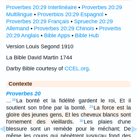
Proverbes 20:29 Interlinéaire
•
Proverbes 20:29
Multilingue
•
Proverbios 20:29 Espagnol
•
Proverbes 20:29 Français
•
Sprueche 20:29
Allemand
•
Proverbes 20:29 Chinois
•
Proverbs
20:29 Anglais
•
Bible Apps
•
Bible Hub
Version Louis Segond 1910
La Bible David Martin 1744
Darby Bible courtesy of
CCEL.org
.
Contexte
Proverbes 20
…
La bonté et la fidélité gardent le roi, Et il
28
soutient son trône par la bonté.
La force est la
29
gloire des jeunes gens, Et les cheveux blancs sont
l'ornement des vieillards.
Les plaies d'une
30
blessure sont un remède pour le méchant; De
même les coups qui pénètrent jusqu'au fond des