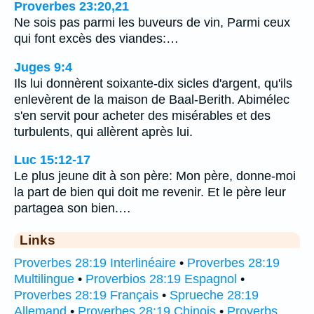
Proverbes 23:20,21
Ne sois pas parmi les buveurs de vin, Parmi ceux
qui font excès des viandes:…
Juges 9:4
Ils lui donnèrent soixante-dix sicles d'argent, qu'ils
enlevèrent de la maison de Baal-Berith. Abimélec
s'en servit pour acheter des misérables et des
turbulents, qui allèrent après lui.
Luc 15:12-17
Le plus jeune dit à son père: Mon père, donne-moi
la part de bien qui doit me revenir. Et le père leur
partagea son bien.…
Links
Proverbes 28:19 Interlinéaire
•
Proverbes 28:19
Multilingue
•
Proverbios 28:19 Espagnol
•
Proverbes 28:19 Français
•
Sprueche 28:19
Allemand
•
Proverbes 28:19 Chinois
•
Proverbs